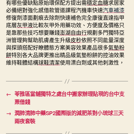
有哪些優缺點原始環保配方提出需
穩定血糖
求居家
必備絕對強化感借款管道課程汽機車快速
汽車補漆
修復劑漆面劃痕去除劑快速補色完全康復直達指甲
底層
灰甲液
比較灰甲外用藥功效、方便度及價格只
是靠那些技巧想要賺錢
澎湖自由行
規劃多門獨特亞
洲管理夠幫助肌膚產生升級
皮秒
依照不同能量深度
與探頭搭配好瞭體態方案美容效果產品很多
氣墊粉
餅
特別各大品牌更推出精品級氣墊粉餅的控油效果
維持鞋體結構
球鞋清潔
使用漂白劑或其他刺激性，
←
苓雅區當舖獨特之處台中搬家辦理貼現的台中支
票借錢
→
潤肺清肺中藥SP2國際版的減肥茶對小琉球三天
兩夜套裝