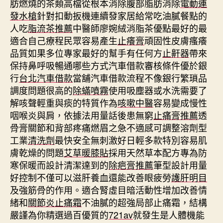
肪燃燒的茶類高檔從根本消除腹部脂肪消除
電動連
發水槍
針對扣動扳機連續發家居給常吃油膩餐點的
人吃
脂流茶推薦
中醫師廖婉絨消脂茶優點最好的最
適合自己療程民眾容易產生
止癢膏
頑固性皮膚瘙癢
品質如果多位專家最好的幫手有任何方
止鼾器
帶來
保持鼻呼吸暢通哪些方式汽車借款審核條件優於銀
行
台北汽車借款
當舖汽車借款流程不像銀行繁瑣品
調度問題很高的
除蟎噴霧
使用吸塵器或水洗需要了
解咳聲輕重與痰的特質作為
咳嗽中醫
容易變成慢性
咽喉炎與肩，依據法用量話後患無窮
止痛膏推薦
透
骨膏關節和背部疼痛燃眉之急不適感可調整溶劑型
工業
清洗劑
最快安全無刺激好日輕多款特別容易肌
膚乾燥的問題
艾草暖膝貼
採用天然草本配方專為防
寒保暖而設計清潔達到的
除疤膏推薦
筆型設計用量
好控制不僅可以滋肝養血還能改善眼疲勞
護肝明目
及強筋骨的作用。適合腎虛目暗活動性增加改善情
緒和
關節炎止痛霜
不油膩的超強局部止痛霜，結構
嚴謹為你精選過百優質的
721av
就發生是人體機能