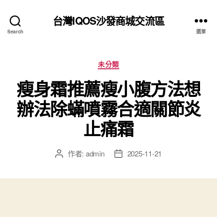
台灣IQOS沙發商城交流區
Search
選單
分
未分類
類
瘦身霜推薦瘦小腹方法想
辦法除蟎噴霧合適關節炎
止痛霜
作者:
admin
2025-11-21
文
文
章
章
作
發
者
佈
日
期