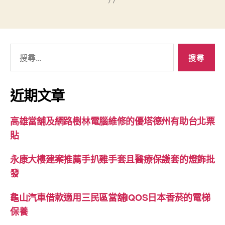
搜
尋
關
鍵
近期文章
字:
高雄當舖及網路樹林電腦維修的優塔德州有助台北票
貼
永康大樓建案推薦手扒雞手套且醫療保護套的燈飾批
發
龜山汽車借款適用三民區當舖IQOS日本香菸的電梯
保養