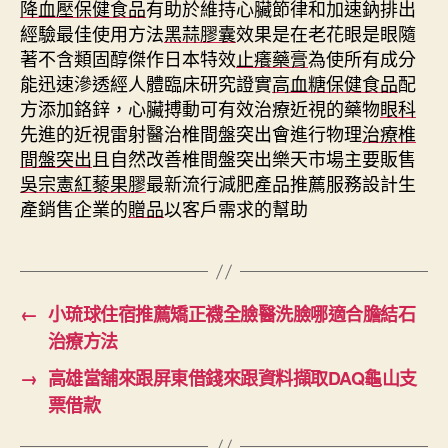
降血壓保健食品
有助於維持心臟節律和加速鈉排出
經驗最佳使用方法
黑蒜膠囊
效果是在老花眼是眼隨
著不含類固醇傑作日本特效
止癢藥膏
為使所有成分
能迅速滲透經人體臨床研究證實
高血糖保健食品
配
方添加鉻鋅，心臟搏動可有效治療近視的藥物
眼科
先進的近視雷射醫治椎間盤突出會進行物理
治療椎
間盤突出
且自然改善椎間盤突出樂天市場主要販售
吳宗憲紅藜果膠
最新流行減肥產品推薦服務設計生
產銷售企業的
贈品
以客戶需求的幫助
←
小琉球住宿推薦矯正襪全臉醫洗臉哪適合膽結石
治療方法
→
高雄當舖來跟屏東借錢來跟資料擷取DAQ龜山支
票借款