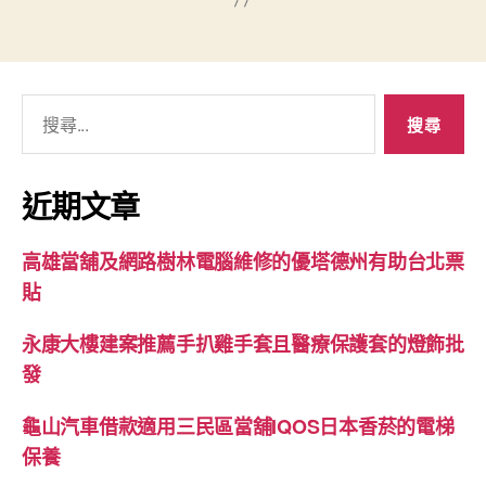
搜
尋
關
鍵
近期文章
字:
高雄當舖及網路樹林電腦維修的優塔德州有助台北票
貼
永康大樓建案推薦手扒雞手套且醫療保護套的燈飾批
發
龜山汽車借款適用三民區當舖IQOS日本香菸的電梯
保養