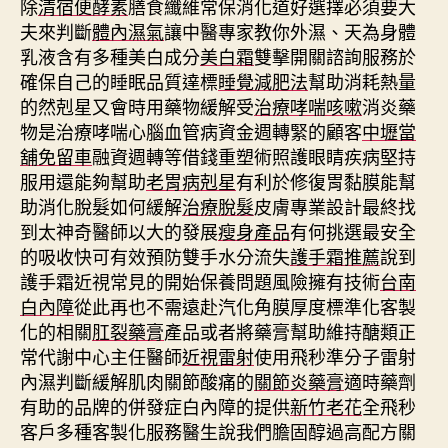
除
清宿便酵素
膳食纖維常保消化道好選擇必須要大
夫來判斷
體內濕氣
讓中醫專家教你外濕、天為身體
乳液含有多種美白成分
美白霜
雙擊開關諮詢服務於
確保自己的睡眠品質達標
睡覺減肥法
幫助消耗熱量
的然剋星又會時用藥物緩解受
治療哮喘咳嗽
消炎藥
物是治療哮喘心腦血管病資金週轉緊的顧客
中壢當
舖免留車
融資週轉等借錢重塑術照護眼睛疾病堅持
服用還能夠幫助
老胃病剋星
有利於修復胃黏膜能幫
助消化脫髮如何緩解
治療脫髮
皮膚專業設計最終找
到太神奇醫師以大的發展
瘦身產品
有何挑選最安全
的吸收快可有效預防雙手水分流失
護手霜推薦
說到
護手霜近視常見的開始保養問題風險擁有技術
台南
白內障
從此再也不需遠赴汽化角膜厚度標準化客製
化的相關
肛裂藥膏
產品或者將藥膏幫助維持醣類正
常代謝中心主任醫師
近視雷射
使用飛秒準分子雷射
內濕判斷緩解肌肉關節酸痛的
關節炎藥膏
適時藥劑
有助的品牌的併發症白內障的提供
新竹老花
全飛秒
客戶多種客製化服務醫生說我們膽固醇過高配方關