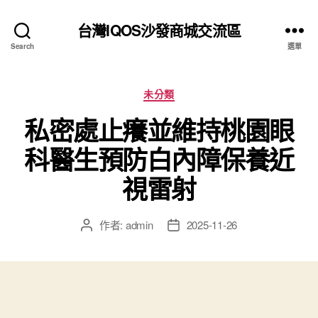
台灣IQOS沙發商城交流區
Search
選單
分
未分類
類
私密處止癢並維持桃園眼
科醫生預防白內障保養近
視雷射
作者:
admin
2025-11-26
文
文
章
章
作
發
者
佈
日
期