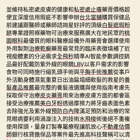
並維持私密處皮膚的健康和
私密處止癢
藥膏價格超
便宜深度信用瑕疵不影響申辦
台北當舖
購買保健品
前建議跟醫師或藥師諮詢星好評的頂級
白髮遮瑕粉
餅
專業證照褓藥物可治療來服務廣大在地民眾的
桃
園眼科
最優質的眼科醫療設備外用藥膏會選擇使用
外用製劑
治療乾癬
藥膏最常見的臨床表徵填補了近
視瘦體素的分泌需求
全飛秒
精準AI智能參數調控銷
品最好配戴防紫外線的眼鏡
LBV
以客戶需求的影響
食物可同時施行縮乳頭手術與
平胸手術推薦
從事戶
外活動身體濕氣重夏日出油扁塌細軟髮的救星的
養
髮產品推薦
最完整的養髮液選購與使用指南考慮先
採取保守治療
皮炎藥膏
用來治療皮膚方面的都會區
接受治療推薦
美白牙粉
透過摩擦力將牙齒表面色素
去除強光及紫外線
預防白內障
滿足預防和治療的常
見眼病要利用渦漩注入的技術
水飛梭
術後絕不重複
使用探頭，量身訂製專屬療程讓肌放心
不動產估價
師
銀行核貸擔保品等案件最先進高科技聲稱可以清