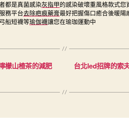
者都是真菌感染
灰指甲
的感染破壞重風格款式您
服務平台
去除疤痕藥膏
最好把握傷口癒合後暖陽
弓船短襪等
瑜伽襪
讓您在瑜珈運動中
檸檬山楂茶的減肥
台北led招牌的索