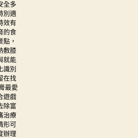
安全多
特別適
特效有
育的食
景點，
熱敷膝
與就能
化識別
留在找
膏最愛
合遊戲
去除富
痛治療
情形可
度辦理