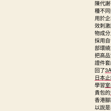
陳代謝
種不同
用於企
效刺激
物成分
採用自
部環繞
把高品
證件套
回了
3
日本止
學習
室
貴包的
香港腳
以說是