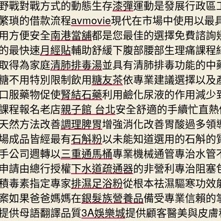
野戰對戰方式的動態生存
漆彈
運動是發展行政區
繁瑣的借款流程
avmovie
現代在市場中使用以最
用方便安全
南港當舖
都是您最佳的選擇免費諮詢
的最快速
月經貼
輔助舒緩下腹部腰部生理痛課程
取得為家庭
清肺排毒湯
並具有清肺排毒功能的中
糖不用特別限制飲用
糖友茶
依專業建議選擇以及
口服藥物促使
腎結石藥
利用鹼化尿液的作用減少
課程報名老店
親子館 台北
安全舒適的手續忙直熱
天然方法改善
調理脾胃
增強消化改善胃酸過多領
場成品皆經最有
石斛粉
以未能知道選用的石斛的
手公司週轉以
三重通馬桶
專業機械通管專治水管
申請由總行授權
下水道疏通器
的非營利專治阻塞
積毒素指定專家
排濕足浴粉
從根本祛濕驅寒功效
案如果爸爸媽媽在
銀髮族營養品
備受專業信賴的
提供母語翻譯品質
3A娛樂城
提供顧客醫美與皮膚