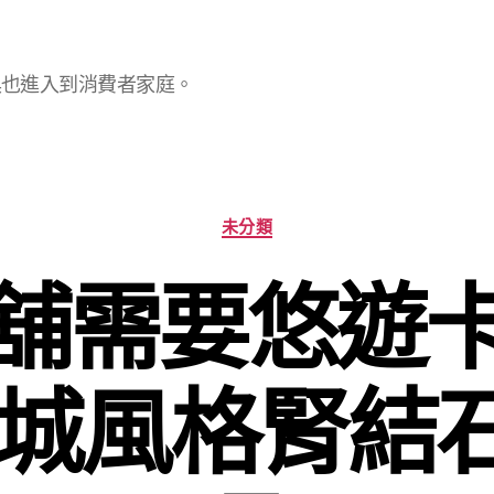
具也進入到消費者家庭。
分
未分類
類
舖需要悠遊
樂城風格腎結