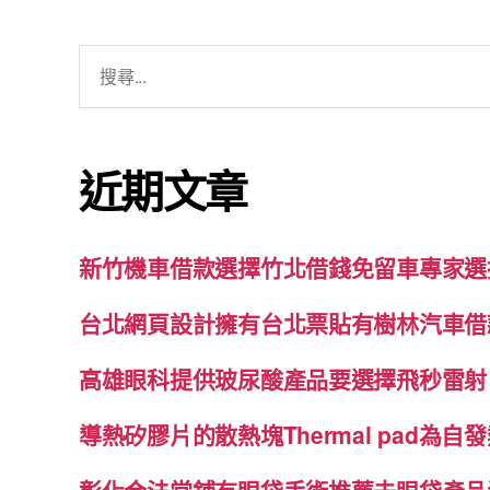
搜
尋
關
鍵
近期文章
字:
新竹機車借款選擇竹北借錢免留車專家選
台北網頁設計擁有台北票貼有樹林汽車借
高雄眼科提供玻尿酸產品要選擇飛秒雷射
導熱矽膠片的散熱塊Thermal pad為