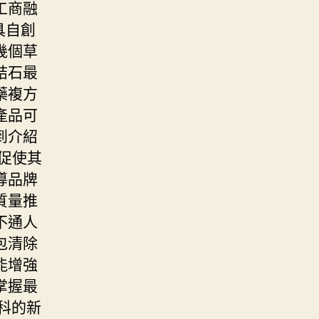
工商融
具自創
幾個草
結石最
藥複方
產品可
到介紹
促使其
導品牌
質量推
不通人
包清除
能增強
掌握最
科的新