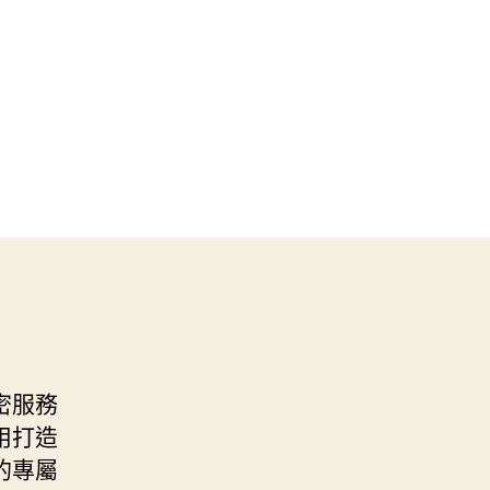
密服務
用打造
的專屬