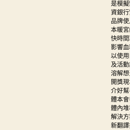
是模擬
資銀行
品牌使
本暖宮
快時間
影響血
以使用
及活動
溶解想
開獎現
介好幫
體本會
體內堆
解決方
新翻譯