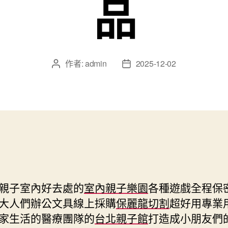
品
作者:
admin
2025-12-02
文
文
章
章
作
發
者
佈
日
期
親子室內好去處的
室內親子樂園
各種遊戲全程保
大人們辦公文具線上採購
保麗龍切割
超好用專業
家生活的醫療團隊的
台北親子館
打造成小朋友們