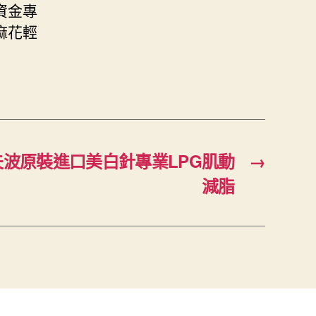
資金專
麻花輕
夫波原裝進口美白針專業LPG肌動
→
減脂