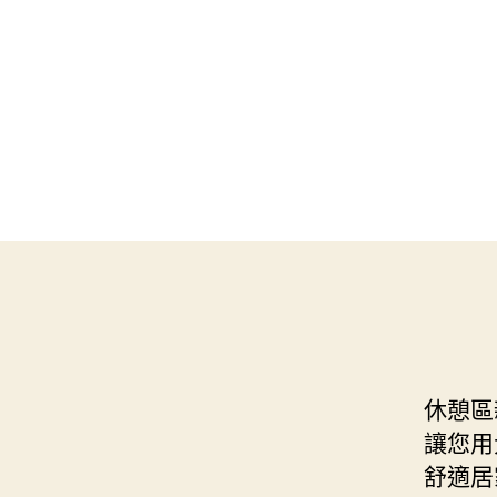
休憩區
讓您用
舒適居