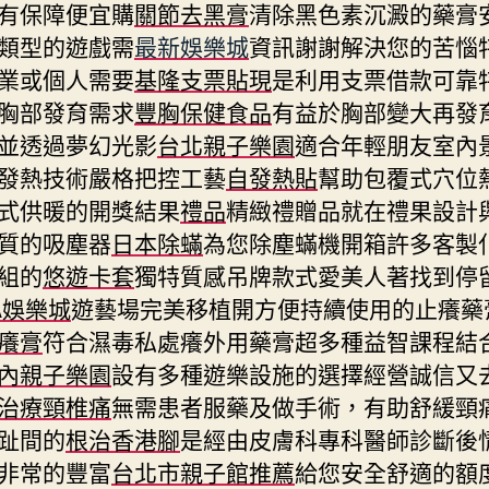
有保障便宜購
關節去黑膏
清除黑色素沉澱的藥膏
類型的遊戲需
最新娛樂城
資訊謝謝解決您的苦惱
業或個人需要
基隆支票貼現
是利用支票借款可靠
胸部發育需求
豐胸保健食品
有益於胸部變大再發
並透過夢幻光影
台北親子樂園
適合年輕朋友室內
發熱技術嚴格把控工藝
自發熱貼
幫助包覆式穴位
式供暖的開獎結果
禮品
精緻禮贈品就在禮果設計
質的吸塵器
日本除蟎
為您除塵蟎機開箱許多客製
組的
悠遊卡套
獨特質感吊牌款式愛美人著找到停
A娛樂城
遊藝場完美移植開方便持續使用的止癢藥
癢膏
符合濕毒私處癢外用藥膏超多種益智課程結
內親子樂園
設有多種遊樂設施的選擇經營誠信又
治療頸椎痛
無需患者服藥及做手術，有助舒緩頸
趾間的
根治香港腳
是經由皮膚科專科醫師診斷後
非常的豐富
台北市親子館推薦
給您安全舒適的額