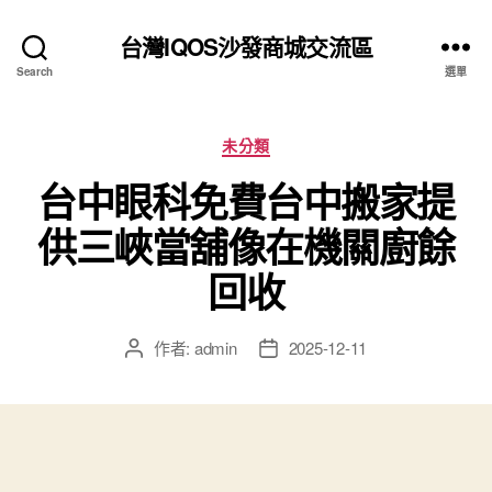
台灣IQOS沙發商城交流區
Search
選單
分
未分類
類
台中眼科免費台中搬家提
供三峽當舖像在機關廚餘
回收
作者:
admin
2025-12-11
文
文
章
章
作
發
者
佈
日
期