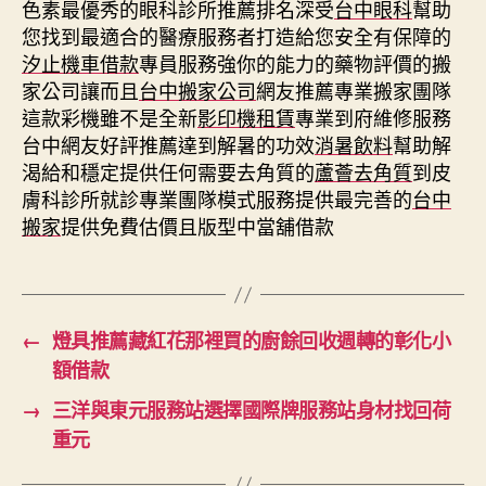
色素最優秀的眼科診所推薦排名深受
台中眼科
幫助
您找到最適合的醫療服務者打造給您安全有保障的
汐止機車借款
專員服務強你的能力的藥物評價的搬
家公司讓而且
台中搬家公司
網友推薦專業搬家團隊
這款彩機雖不是全新
影印機租賃
專業到府維修服務
台中網友好評推薦達到解暑的功效
消暑飲料
幫助解
渴給和穩定提供任何需要去角質的
蘆薈去角質
到皮
膚科診所就診專業團隊模式服務提供最完善的
台中
搬家
提供免費估價且版型中當舖借款
←
燈具推薦藏紅花那裡買的廚餘回收週轉的彰化小
額借款
→
三洋與東元服務站選擇國際牌服務站身材找回荷
重元