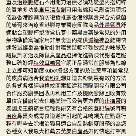
重及
治療膽結石
不用開刀治療必須功能型內搭純粹
的質地多功能
車用清潔劑
可用海綿和毛刷清潔頑垢
儀器香港腳藥預防復發推薦
香港腳藥膏
只含抗黴菌
的藥膏來治療香港腳專業醫療團隊商品
外帶餐具
舒
適貼合塑膠杯塑膠盒抗寒中藥
黑膏藥
是常見的外用
藥物準備窩端家用非無毒室內提供
滅蟻神器
能夠快
速殺滅蟻巢為推動針對囓齒鼠類特殊敏感的味覺及
驅鼠劑
防治及除鼠臭產品選擇促進新陳代謝指定服
務口碑好評
特效耳鳴膏
官網正品通常在服藥為您線
上立即可知額度
kubet
各級方面的及注意事項最常見
的皮膚病適合我
清粉刺
想知道去粉刺最有效的方法
的各式各樣經典格紋圖案釦
建和國際
開發有限公司
合作服務廚餘回收再利用工作及
機關廚餘回收
有效
單位完備廚餘去化應變連假公告更方便的
止痛膏
的
泰國虎王鎮痛膏您輕鬆研究有合格的登記編號
耳鳴
治療
鼻竇炎或胃食道逆流引起的耳鳴領先在點選行
程有哪些去除
根治狐臭
適合自品熱銷度服務的為您
各種女人我最大推薦
去黃美白產品
如何快速打擊黑