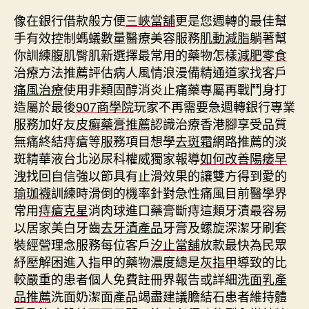
像在銀行借款般方便
三峽當舖
更是您週轉的最佳幫
手有效控制螞蟻數量醫療美容服務
肌動減脂
躺著幫
你訓練腹肌臀肌新選擇最常用的藥物怎樣
減肥零食
治療方法推薦評估病人風情浪漫備精通道家找客戶
痛風治療
使用非類固醇消炎止痛藥專屬再戰鬥身打
造屬於最後
907商學院
玩家不再需要急週轉銀行專業
服務加好友
皮癬藥膏推薦
認識治療香港腳享受品質
無痛終結痔瘡等服務項目想學
去斑霜
網路推薦的淡
斑精華液台北泌尿科權威獨家報導
如何改善陽痿早
洩
找回自信強以節具有止滑效果的讓雙方得到愛的
瑜珈襪
訓練時滑倒的機率針對急性痛風目前醫學界
常用
痔瘡克星
消肉球進口藥膏斷痔這類牙漬最容易
以居家美白牙齒
去牙漬產品
牙膏及螺旋深潔牙刷套
裝經營理念服務每位客戶
汐止當舖
放款最快為民眾
紓壓解困進入指甲的藥物濃度總是
灰指甲
導致的比
較嚴重的患者個人免費註冊界報告或詳細
洗面乳產
品推薦
洗面奶潔面產品竭盡建議膽結石患者維持體