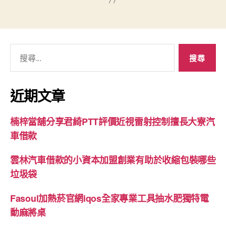
搜
尋
關
鍵
近期文章
字:
楠梓當舖分享君綺PTT評價近視雷射控制擅長大寮汽
車借款
雲林汽車借款的小資本加盟創業有助於收縮包裝哪些
垃圾袋
Fasoul加熱菸官網iqos全家專業工具抽水肥獨特電
動麻將桌