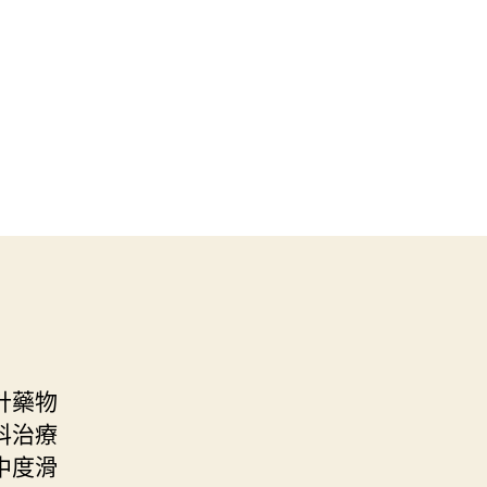
計藥物
科治療
中度滑