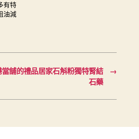
多有特
阻油減
港當舖的禮品居家石斛粉獨特腎結
→
石藥