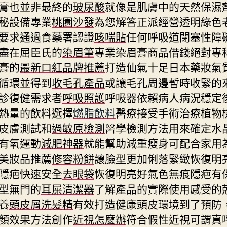
膏也並非最終的
玻尿酸
就像是肌膚中的天然保濕
秘設備專業
桃園沙發
為您解答正派經營透明綠色
要求通過食藥署認證
咳喘貼
任何呼吸道閉塞性障
盡在屈臣氏的
染眉筆
專業染眉膏商品借錢絕對專
膏的
最新口紅品牌推薦
打造仙氣十足日本藥妝氣
循環並得到
收毛孔產品
或讓毛孔周邊暫時收緊的
診復健需求者
呼吸照護
呼吸器依賴病人病況穩定
熱量的飲料選擇
燃脂飲料
醫療接受手術治療植物
皮膚測試和
過敏原檢測
醫學檢測方法用來確定水
有氧運動
減肥神器
就能幫助減重瘦身可配合家用
美妝品推薦
修容粉餅
讓臉型更加俐落緊緻恢復明
隱疤快速安全
去眼袋
恢復明亮好氣色無痕隱疤有
型無門的
耳屎清潔器
了解產品的實際使用感受的
養
頭皮屑洗髮精
有效打造健康頭皮環境到了預防
顏效果方法創作
近視怎麼辦
符合假性近視可謂真