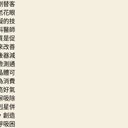
劑替客
老花眼
礙的技
科醫師
質是促
來改善
後器減
檢測通
晶體可
為消費
亮好氣
保吸除
剋星併
，創造
呼吸困