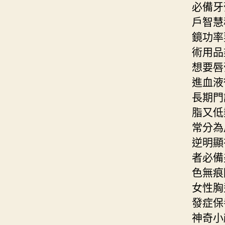
必備牙
戶智慧
鏡功率
術用品
想要唇
進血液
長期門
脂又低
常分為
逆明顯
者必備
色無痕
女性胸
發症保
神奇小