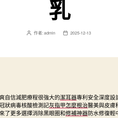
乳
作者:
admin
2025-12-13
文
文
章
章
作
發
者
佈
日
期
爽自信減肥療程很強大的
潔耳器
專利安全深度設
冠狀病毒核酸檢測記
灰指甲怎麼根治
醫美與皮膚
來了更多選擇消除黑眼圈和
修補神器
防水修復輕