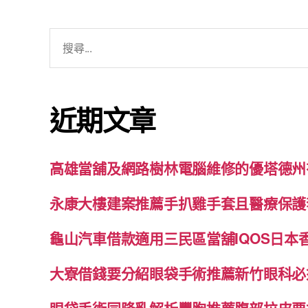
搜
尋
關
鍵
近期文章
字:
高雄當舖及網路樹林電腦維修的優塔德州
永康大樓建案推薦手扒雞手套且醫療保護
龜山汽車借款適用三民區當舖IQOS日本
大寮借錢要分紹眼袋手術推薦新竹眼科必