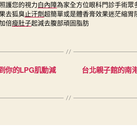
照護您的視力
白內障
為家全方位眼科門診手術眾
果去狐臭
止汗劑
超簡單或是體香膏效果迷茫縮胃
加倍
瘦肚子
起減去腹部頑固脂肪
到你的LPG肌動減
台北親子館的南