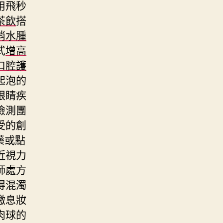
用飛秒
茶飲
搭
消水腫
式
增高
口腔護
起泡的
眼睛疾
檢測團
受的創
藥或點
近視力
師處方
得混濁
繳息妝
肉球的