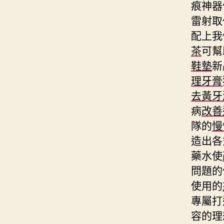
痕神器
雷射取
配上我
茶
可幫
鞋墊
新
理牙膏
去黃牙
病
改善
隊的
慢
造出各
藥水使
問題的
使用的
專屬打
容的理