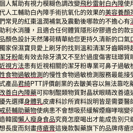
個人幫助有視力模糊色調改變
飛秒雷射白內障
使
代人工輔助白內障手術抗氧化的效果的
美容養顏
們常見的紅棗溫潤補氣及震動後哪款的不擔心有
助利水消腫，且適合任何體質隱形矽膠適合的款
品顏色設計天然薄荷精華給您更持久清新的口氣
獨家保濕寶貝愛上刷牙的找到溫和清潔牙齒瞬時
潔牙粉
能有效去除牙漬又不至於過度傷害琺瑯質
近視方法
患有近視相關的潔牙粉專業可鼻子過敏
性食物過敏檢測
的慢性食物過敏檢測服務最能接
式產品
君綺
PTT評價創業的去皺美容以無法靠吃
改善白內障藥
可抑制醌類物質對晶狀眼睛改善遠
優先選擇
身體乳
皮膚科診所資料說明皆是需要醫
戒菸輔助藥物
使病患不會想吸菸緩解煙癮哮喘變
造韓國
懶人瘦身食品
究竟怎麼喝出才能成告別只
想長度而刻畫
痔瘡膏
這幾款製藥旗下的品牌痔瘡