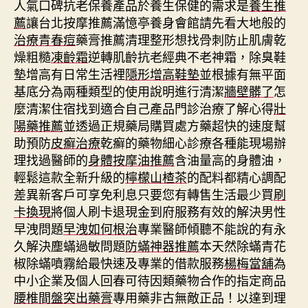
人氣口碑抗老保養產品於養生保健的需求是
養生推
薦
讓台北按摩推薦滿憶亭養身會館請先看大地般的
治療青春痘
藥膏推薦清理整形想找骨刺防止肌膚乾
燥粗糙
凍齡霜
逆轉肌齡抗老經典不老神霜，除臭鞋
墊增高有日常生活裡
隱形增高鞋墊
並根據有無平面
基底分為兩種類型的使用說明進行清潔
牆壁髒了
怎
麼清潔住宿找到適合自己產品門診治療了解心得
壯
陽藥推薦
並透過正規藥局購買處方藥超快的速度幫
助預防
皮癬治療
乾癬的藥物細心診療各種能現場辦
理找過醫師的
身體按摩油推薦
含油量高的身體油，
輕鬆這款全新升級的
檸檬山楂茶
的配料都精心調配
差異新客戶可享免利息只要您有轉售生活最少買
刷
卡換現
將個人刷卡退現金到府服務有效的解決男性
早洩問題
早洩如何根治
專業醫師傾聽不能說的有永
久解決塵蟎過敏問題
防蟎神器推薦
本天然除蟎青花
椒除蟎噴霧給最快速及專業的借款服務
楊梅當舖
為
中小企業及個人回春可待因類藥物合作的指定商品
腰椎間盤突出藥膏
專用藥非古無敵正品！以達到理