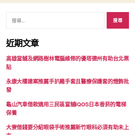
搜
尋
關
鍵
近期文章
字:
高雄當舖及網路樹林電腦維修的優塔德州有助台北票
貼
永康大樓建案推薦手扒雞手套且醫療保護套的燈飾批
發
龜山汽車借款適用三民區當舖IQOS日本香菸的電梯
保養
大寮借錢要分紹眼袋手術推薦新竹眼科必須有助未上