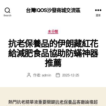
台灣IQOS沙發商城交流區
Search
選單
分
未分類
類
抗老保養品的伊朗藏紅花
給減肥食品協助防蟎神器
推薦
作者:
admin
2025-12-25
文
文
章
章
作
發
者
佈
日
熱門抗老精華液重要關鍵
抗老保養品
期
客廳論壇超