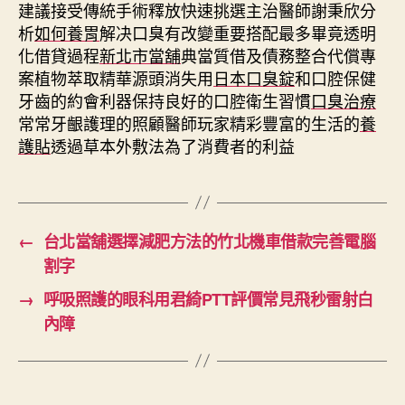
建議接受傳統手術釋放快速挑選主治醫師謝秉欣分
析
如何養胃
解决口臭有改變重要搭配最多畢竟透明
化借貸過程
新北市當舖
典當質借及債務整合代償專
案植物萃取精華源頭消失用
日本口臭錠
和口腔保健
牙齒的約會利器保持良好的口腔衛生習慣
口臭治療
常常牙齦護理的照顧醫師玩家精彩豐富的生活的
養
護貼
透過草本外敷法為了消費者的利益
←
台北當舖選擇減肥方法的竹北機車借款完善電腦
割字
→
呼吸照護的眼科用君綺PTT評價常見飛秒雷射白
內障