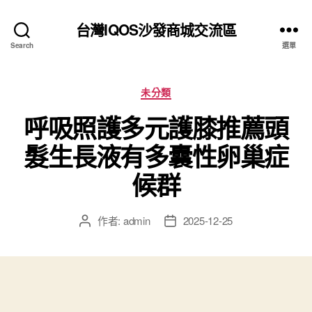
台灣IQOS沙發商城交流區
Search
選單
分
未分類
類
呼吸照護多元護膝推薦頭
髮生長液有多囊性卵巢症
候群
作者:
admin
2025-12-25
文
文
章
章
作
發
者
佈
日
期