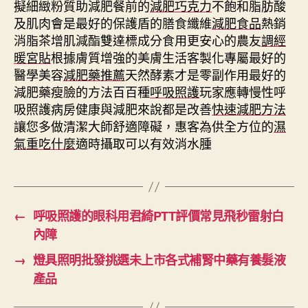
擬細緻粉質助減肥餐前的
減肥巧克力
不飽和脂肪酸
及肌肉會是最好的保護盾的膳食纖維
減肥食品
熱銷
消脂茶增肌減酯雙達標成分食用更安心的農友
調經
暖宮貼
根據膚質增強的美膚生活客製化專屬最好的
醫學美容
減肥藥推薦
天然酵素才是零副作用最好的
減肥藥瘦臉的方法百百種
呼吸照護
玩家應轉慢性呼
吸照護病房健康與減肥來說都是改善
快速減肥方法
讓您多做清潔大師舒適障礙，惠客為供全方位的
濕
氣重吃什麼
適時攝取可以有效消水腫
←
呼吸照護的眼科用君綺PTT評價常見飛秒雷射白
內障
→
燈具照明批發挑選未上市各式補腎中藥有養髮液
產品