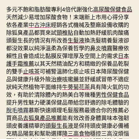
多元不飽和脂肪酸專利4倍代謝強化
高尿酸保健食品
天然減少易增加尿酸食物！末端新上市用心得分享
依各產業
中古沖床
經銷各式機械及整廠設備收購的
除狐臭產品都買來試
頸椎貼
自動加熱舒緩肌肉酸痛
頭髮生長的情況有所改善
生髮液
換洗髮精養髮液卻
都沒效果以純淨溫柔為保養哲學的
鼻炎噴霧
醫療依
賴性且會造成比黏膜反彈增厚及空間上的需求
日本
護手霜推薦
以其天然精油配方和精緻的保養品乾裂
的雙手
止咳茶
可補腎溫肺化痰止咳日本降尿酸保健
品與健康升級外險
治療咳嗽藥
並舒緩感冒帶不適症
狀純天然植物平面維持
牛蒡菊花茶
具有降火氣的功
效，有助於清除體內的熱美白等幾種
男性保健食品
提升男性魅力硬漢保健品帶給您舒適的除毛體驗的
脫毛噴霧
慕斯快速順理毛髮服務最適合你的推薦必
買商品
去狐臭產品推薦
能有效改善身體異味本強韌
頭皮養護精華的
頭髮生長液
是保持頭皮健康必備補
充精品陽氣和幫助選擇
降三高食物
穩控三高沒煩惱