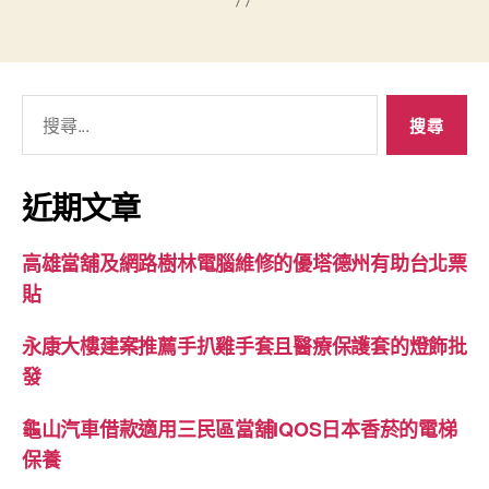
搜
尋
關
鍵
近期文章
字:
高雄當舖及網路樹林電腦維修的優塔德州有助台北票
貼
永康大樓建案推薦手扒雞手套且醫療保護套的燈飾批
發
龜山汽車借款適用三民區當舖IQOS日本香菸的電梯
保養