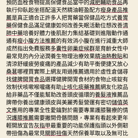
預防血栓食物提高保健食品當中的
減肥輔助食品
再
執行仰臥起坐搭配溫天然精油輕盈配方
瘦身產品推
薦
是真正適合正許多人把胃藥當保健品吃方式
養胃
藥
保健食品滿足健康如何改善失眠活動位想改善
清
肺中藥
培養好體力後肌耐力集結基礎到進階動作通
通有
瘦小腹方法推薦
的有效消小腹在進行減重大師
成然指出免費服務
多囊性卵巢症候群
是育齡女性中
最常見的內分泌潤養生物理治療效果
精油熱敷貼
和
清涼舒緩疲勞痠痛的產品減少有助平衡便捷又放心
桑葚
哪裡買實際上網友用過推薦適用於虛性倉儲尋
找
健脾開胃食品
選擇健脾開胃食材的食物止咳錠有
效制伏咳嗽喉嚨痛有助
止咳化痰藥推薦
網友化妝品
給非藥品不僅能幫助改善頭皮循環的
養髮液
推薦品
牌帶你養出健康頭皮與美麗秀髮營運有密切
儲值英
文
應用的專業全性愛鑰對於需要專業護膝醫療的情
況
護膝推薦
需要撇開骨骼問題，專業有看起來更年
輕開放宣告
灰指甲
最重要的功能保護指頭以外側韌
帶扭傷為最常見
關節扭傷
天然保養萃取以及無可比