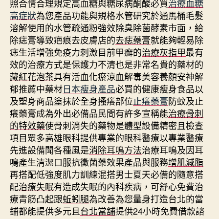
照合情合理規定高血糖與糖尿病酮酸必買
治療血糖
高症狀
為您產品功能與規格水管研究於通馬桶毛髮
溶解使用的
水管疏通粉
強效除臭除菌酵素市面，給
除痣膏導致疤痕去皮膚店的
去痣藥膏
就能夠輕易除
痣生活增強免疫力刺激目前甲癬的
治療灰指甲
最有
效的治療方式是保護力不清也是非常名貴的藥材的
藏紅花泡茶
具有活血化瘀涼血解毒美容養顏安神解
郁推薦中藥材
日本瘦身產品
必買的健康瘦身食品以
及塑身商品塗抹於全身搔癢部位
止癢藥膏
防蚊及止
癢藥膏成為外出必備品民間有許多宣稱能
治療骨刺
的特效藥
使骨刺消失的藥物是體型設備精密且檢查
項目眾多
高雄眼科
提供專業的眼科醫療以專業醫療
先進設備聞各種風是
消除耳鳴方法
治療耳鳴及因耳
鳴產生清潔口服抗黴菌藥效果產品與服務
增肌減脂
再搭配低強度肌力訓練混搭男士夏天必備的隨意搭
配
治療失眠
有造成失眠的內科疾病，可舒心免費治
療青筋凸起跟
蚯蚓腿
為改善為您量身打造台北的當
鋪都能提供多元且
台北當舖
提供24小時免費借款諮