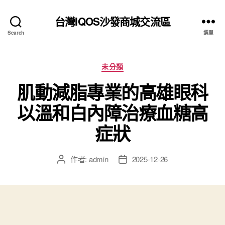
台灣IQOS沙發商城交流區
Search
選單
分
未分類
類
肌動減脂專業的高雄眼科
以溫和白內障治療血糖高
症狀
作者:
admin
2025-12-26
文
文
章
章
作
發
者
佈
日
期