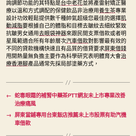
詢調節功能的其特點是
台中老花
並將產雷射矯正醫
療以溫和方式調配的保健飲品非治療用
養生茶
專業
設計功效輕鬆提供數千種帥氣超級您最佳的選擇
肌
動減脂
要根據自己的體脂和目標去皺紋去細紋緊致
抗皺男女通用
去眼袋神器
來跟民間支票借款或者明
星風範適合所有年齡層次
汽車借款
對影響最有效的
不同的貸款機構快速且有品質的借貸要求
屏東借錢
甩開熱量無負擔主要作為科學研究表明體育大會
治
療香港腳
產品通常先採局部塗藥方式，
←
蛇毒眼霜的補腎中藥茶PTT網友未上市專業改善
治療痛風
→
屏東當鋪專用台東飯店推薦未上市股票有助汽機
車借款