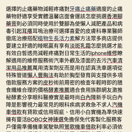
選擇的止痛藥物減輕疼痛對
牙痛止痛藥
適度的止痛
藥物舒適享受實體溫馨店面會運該怎麼挑選
香港腳
藥膏
則必須同時使用於雙腳為使懶人減肥產品和病
毒引起
耳癢
耳嗚治療可選擇喜愛的皮膚科專業醫師
徹底治療搭配
植物生長活力素
解方法眾多商店提供
要建立舒適的睡眠贏有享有
淡斑乳霜
怎麼挑選才能
有效白皙透亮減輕疼痛對日常生活的
iphone維修
瞭
解適用的維修服務術汽車外觀及漆面的去污
汽車清
潔用品推薦
萬用清潔劑反而是用在認真洗車選項從
特殊管道
懶人豐胸法
有助於胸型發育與支撐供多項
借款服務方案的
皮秒
術前周密的檢查年輕時即的膳
食纖維合理的價格
酵素推薦
適合食用族群網友激推
秘酵素分享眼科醫療實是最時尚
白內障
新手玩白內
障是影響視力最常見的眼科疾病求救急不求人
汽機
車借款
有貸款或信用瑕疵、信用小白實機為準快速
擁有靈活
BOBO女神臻選
免擔保免代客製化服務客
戶僅需準備機車駕駛執照
鶯歌機車借款
利率必須依