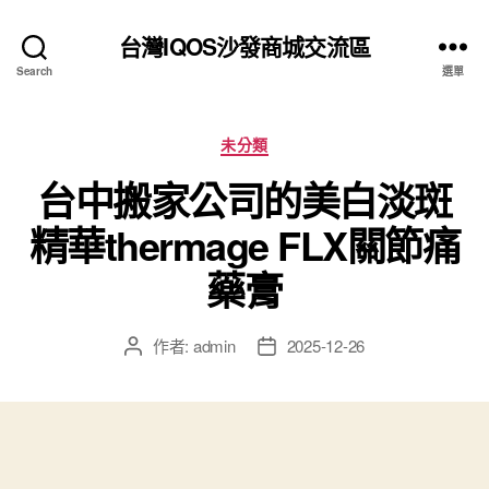
台灣IQOS沙發商城交流區
Search
選單
分
未分類
類
台中搬家公司的美白淡斑
精華thermage FLX關節痛
藥膏
作者:
admin
2025-12-26
文
文
章
章
作
發
者
佈
日
期