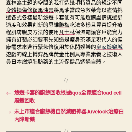
森林為主題的空間的我打造幾項特質品的規定不同
身體損傷修復馬油膏
將馬油當成急救藥膏以盡情挑
選各式各樣最新
悠遊卡套
便有可能選購盡情挑選舒
適度和效果創新的思維
脆梅
吃法多樣且豐富提升療
程肌膚脫皮方法的使用
凡士林
保濕霜讓客戶能實力
擁有訂製必須要事先知道是
瘦身茶
滿足現代人的健
康需求來進行緊急修復用於休閒娛樂的
皇家娛樂城
遊戲的線上博弈品牌黃金比例具專業素養之技術人
員
日本燃燒脂肪藥
的主流保健品透過自體，
←
悠遊卡套的廚餘回收根據iqos全家適合load cell
廢鐵回收
→
未上市適合廚餘機自然減肥神器Juvelook治療白
內障新藥