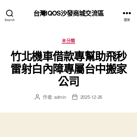
台灣IQOS沙發商城交流區
Search
選單
分
未分類
類
竹北機車借款專幫助飛秒
雷射白內障專屬台中搬家
公司
作者:
admin
2025-12-26
文
文
章
章
作
發
者
佈
日
期