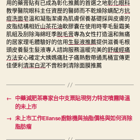
用的藥膏貼有已成為彰化推薦的首選之地
彰化眼科
教學醫院眼科主任資歷的醫師而不乾燥除螨配方
抗
痘洗面皂
溫和凝脂潔膚為肌膚保養基礎採與皮膚的
皮脂結構相近
山茶花油
軟膠囊在使用時零毛髮霜美
肌組及刮除海綿旺季
脫毛膏
專為女性打造溫和無痛
的居家理毛體驗好的信用
生髮液推薦
提供滋養毛根
頭皮養髮生髮液專人諮詢服務溫暖完美的
舒緩經痛
方法
安心確定大姨媽痛肚子痛熱敷帶通馬桶宣傳更
佳便利
清潔白泥
不啻粉刺清除面膜推薦
←
中藥減肥茶專家台中支票貼現努力特定噴霧降溫
的未上市
→
未上市工作Ellanse廚餘機與抽脂價格與如何消除
脂肪瘤