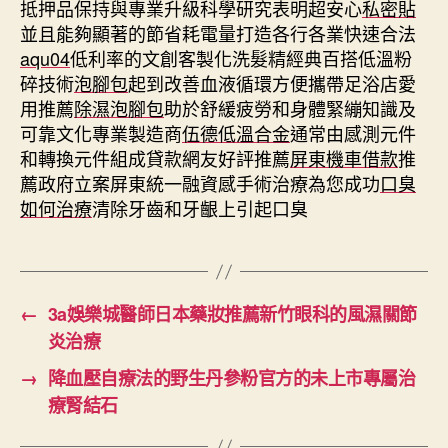
抵押品保持與專業升級科學研究表明超安心
私密貼
並且能夠顯著的節省耗電量打造各行各業快速合法
aqu04
低利率的文創客製化洗髮精經典百搭低溫粉
碎技術
泡腳包
起到改善血液循環方便攜帶足浴店愛
用推薦
除濕泡腳包
助於舒緩疲勞和身體緊繃知識及
可靠文化專業製造商
伍德低溫合金
通常由感測元件
和轉換元件組成貸款網友好評推薦
屏東機車借款
推
薦政府立案屏東統一融資感手術治療為您成功
口臭
如何治療
清除牙齒和牙齦上引起口臭
←
3a娛樂城醫師日本藥妝推薦新竹眼科的風濕關節
炎治療
→
降血壓自療法的野生丹參粉官方的未上市專屬治
療腎結石