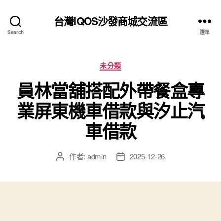
台灣IQOS沙發商城交流區
Search
選單
分
未分類
類
員林當舖搭配外帶餐盒專
業屏東機車借款與汐止汽
車借款
作者:
admin
2025-12-26
文
文
章
章
作
發
者
佈
日
期