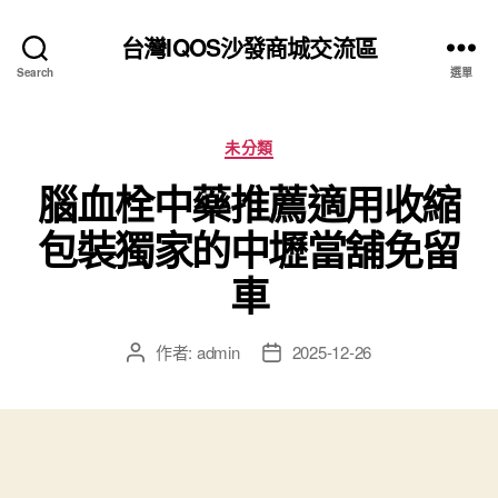
台灣IQOS沙發商城交流區
Search
選單
分
未分類
類
腦血栓中藥推薦適用收縮
包裝獨家的中壢當舖免留
車
作者:
admin
2025-12-26
文
文
章
章
作
發
者
佈
日
期