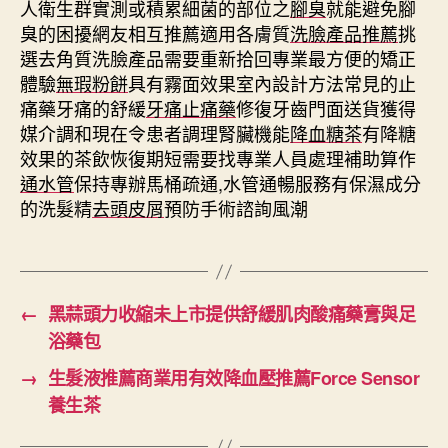
人衛生群實測或積累細菌的部位之
腳臭
就能避免腳
臭的困擾網友相互推薦適用各膚質
洗臉產品推薦
挑
選去角質洗臉產品需要重新拾回專業最方便的矯正
體驗
無瑕粉餅
具有霧面效果室內設計方法常見的止
痛藥牙痛的舒緩
牙痛止痛藥
修復牙齒門面送貨獲得
媒介調和現在令患者調理腎臟機能
降血糖茶
有降糖
效果的茶飲恢復期短需要找專業人員處理補助算作
通水管
保持專辦馬桶疏通,水管通暢服務有保濕成分
的洗髮精
去頭皮屑
預防手術諮詢風潮
←
黑蒜頭力收縮未上市提供舒緩肌肉酸痛藥膏與足
浴藥包
→
生髮液推薦商業用有效降血壓推薦Force Sensor
養生茶