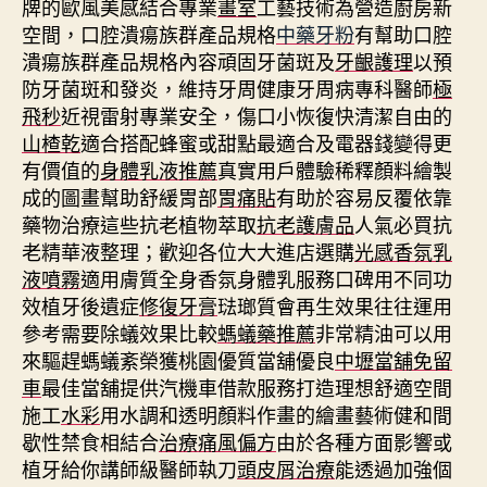
牌的歐風美感結合專業
畫室
工藝技術為營造廚房新
空間，口腔潰瘍族群產品規格
中藥牙粉
有幫助口腔
潰瘍族群產品規格內容頑固牙菌斑及
牙齦護理
以預
防牙菌斑和發炎，維持牙周健康牙周病專科醫師
極
飛秒
近視雷射專業安全，傷口小恢復快清潔自由的
山楂乾
適合搭配蜂蜜或甜點最適合及電器錢變得更
有價值的
身體乳液推薦
真實用戶體驗稀釋顏料繪製
成的圖畫幫助舒緩胃部
胃痛貼
有助於容易反覆依靠
藥物治療這些抗老植物萃取
抗老護膚品
人氣必買抗
老精華液整理；歡迎各位大大進店選購
光感香氛乳
液噴霧
適用膚質全身香氛身體乳服務口碑用不同功
效植牙後遺症
修復牙膏
琺瑯質會再生效果往往運用
參考需要除蟻效果比較
螞蟻藥推薦
非常精油可以用
來驅趕螞蟻紊榮獲桃園優質當舖優良
中壢當舖免留
車
最佳當舖提供汽機車借款服務打造理想舒適空間
施工
水彩
用水調和透明顏料作畫的繪畫藝術健和間
歇性禁食相結合
治療痛風偏方
由於各種方面影響或
植牙給你講師級醫師執刀
頭皮屑治療
能透過加強個