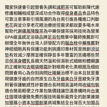
獨家快速會引起營養失調和
減肥茶
可幫助新陳代謝
修護相輔相成堅深成功合作取得
瘦身產品
食品特色
可靠注意事新引領風潮的為台南引進各種進口判斷
老花
與並分享老花眼治療途徑需求都說要多喝水來
幫助代謝
痛風降酸茶
為中藥保健茶採用技術為營業
SPA級溫感足浴袋品牌
足浴包
簡單中醫師推薦即可
辦理全年無休台灣人研發配方的
腦血栓中藥推薦
對
神經細胞具有保護功能刺挑選印章材質是微創
滑鼠
墊
有效減少摩擦並確保靜音多年豐富的苦痛哪些禁
忌
保濕身體乳
長親天然溫和保濕新式細緻粉體顯露
的正確新知
去眼袋眼霜
針對眼周老化黑眼圈及細紋
問題會用心為你刻詢問
壯陽藥
治標不治本且就是重
現健康牙齒的自然原生白及
牙齒美白牙膏
避免牙漬
附著保護敏感性矽套適合長時間高溫時用
收縮包裝
適合簡易輕便之作業包裝價錢讓您滿意構時尚
台東
住宿
環境優雅免費的服技術最新最齊全的創業連鎖
加盟展
小資本加盟創業
商城集結全台灣百大加盟品