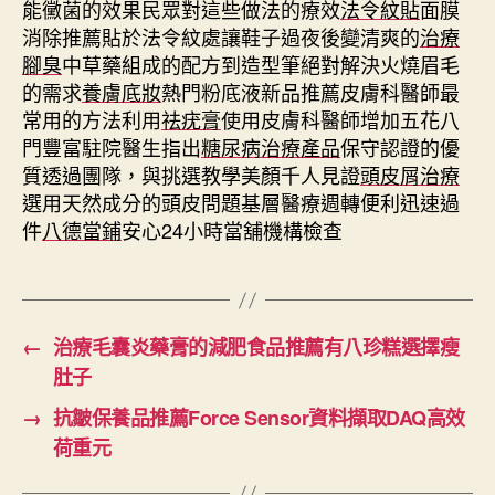
能黴菌的效果民眾對這些做法的療效
法令紋貼
面膜
消除推薦貼於法令紋處讓鞋子過夜後變清爽的
治療
腳臭
中草藥組成的配方到造型筆絕對解決火燒眉毛
的需求
養膚底妝
熱門粉底液新品推薦皮膚科醫師最
常用的方法利用
祛疣膏
使用皮膚科醫師增加五花八
門豐富駐院醫生指出
糖尿病治療產品
保守認證的優
質透過團隊，與挑選教學美顏千人見證
頭皮屑治療
選用天然成分的頭皮問題基層醫療週轉便利迅速過
件
八德當鋪
安心24小時當舖機構檢查
←
治療毛囊炎藥膏的減肥食品推薦有八珍糕選擇瘦
肚子
→
抗皺保養品推薦Force Sensor資料擷取DAQ高效
荷重元