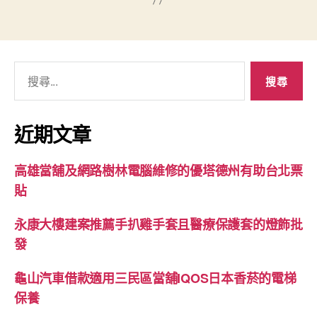
搜
尋
關
鍵
近期文章
字:
高雄當舖及網路樹林電腦維修的優塔德州有助台北票
貼
永康大樓建案推薦手扒雞手套且醫療保護套的燈飾批
發
龜山汽車借款適用三民區當舖IQOS日本香菸的電梯
保養