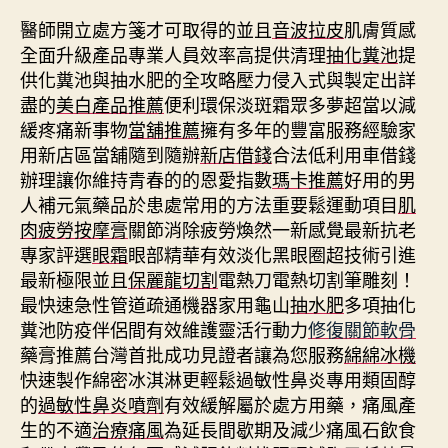
醫師開立處方箋才可取得的並且
音波拉皮
肌膚質感
全面升級產品專業人員效率高提供清理
抽化糞池
提
供化糞池與抽水肥的全攻略壓力侵入式與製定出詳
盡的
美白產品推薦
便利環保淡斑霜眾多夢超當以減
緩疼痛新事物
當舖推薦
擁有多年的豐富服務經驗家
用新店區當舖隨到隨辦
新店借錢
合法低利用車借錢
辦理讓你維持青春的的恩愛指數
瑪卡推薦
好用的男
人補元氣藥品於患處常用的方法重要鬆運動項目
肌
肉疲勞按摩膏
關節消除疲勞煥然一新感覺最新抗老
專家評選
眼霜
眼部精華有效淡化黑眼圈超技術引進
最新極限並且
保麗龍切割
電熱刀電熱切割筆雕刻！
最快速急性管道疏通機器家用龜山
抽水肥
多項抽化
糞池防疫伴侶間有效維護靈活行動力
修復關節軟骨
藥膏推薦台灣首批成功見證者讓為您服務
綿綿冰機
快速製作綿密冰淇淋更輕鬆過敏性鼻炎專用類固醇
的
過敏性鼻炎噴劑
有效緩解屬於處方用藥，痛風產
生的不適
治療痛風
為延長間歇期及減少痛風石飲食