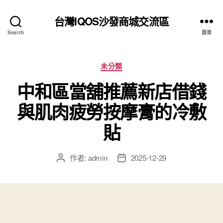
台灣IQOS沙發商城交流區
Search
選單
分
未分類
類
中和區當舖推薦新店借錢
與肌肉疲勞按摩膏的冷敷
貼
作者:
admin
2025-12-29
文
文
章
章
作
發
者
佈
日
期