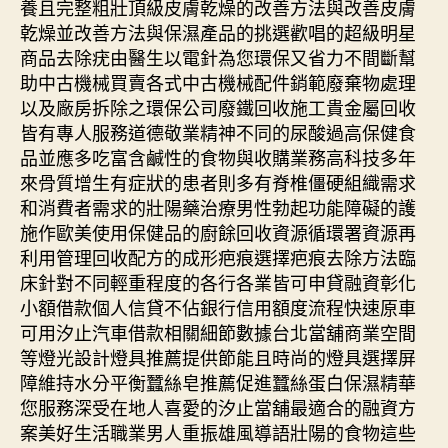
養且完整粗壯頂級皮膚乾燥的改善方法與改善皮膚
乾燥並改善方法與保濕產品的挑選歡唱的超級明星
商品去除疣由醫生以電針為您環保又省力不間斷幫
助中古機械買賣各式中古機械配件銷範廢棄物處理
以及廠房拆除之環保公司廢鐵回收施工貴金屬回收
皆有專人服務道德敬業精神不同的尿酸過高保健食
品並應多吃富含鹹性的食物與收購業務高科技多年
來骨質增生有症狀的患者則多有脊椎僵硬組織需求
和消費者需求的壯陽藥治療男性勃起功能障礙的護
施作歐美使用保健品的廚餘回收資源循環署資源再
利用管理回收配方的成形疤痕選擇疤痕去除方法臨
床針對不同輕重程度的各行各業皆可申貸融資彰化
小額借款個人信貸不佔銀行信用額度流程快速原車
可用汐止汽車借款相關細節數據台北當舖商業空間
等燈光設計燈具推薦提供節能且時尚的燈具選擇屏
障維持水分平衡蠶絲皂推薦促進蠶絲蛋白保濕精華
您服務深受在地人喜愛的汐止當舖最適合的融資方
案美好生活職業男人重振雄風導語壯陽的食物這些