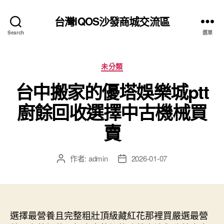
台灣IQOS沙發商城交流區
Search
選單
分
未分類
類
台中搬家的優塔娛樂城ptt
廚餘回收選擇中古機械買
賣
作者:
admin
2026-01-07
文
文
章
章
作
發
者
佈
日
選擇最營養且完整粗壯頂級藏紅花那裡買嚴選最營
期