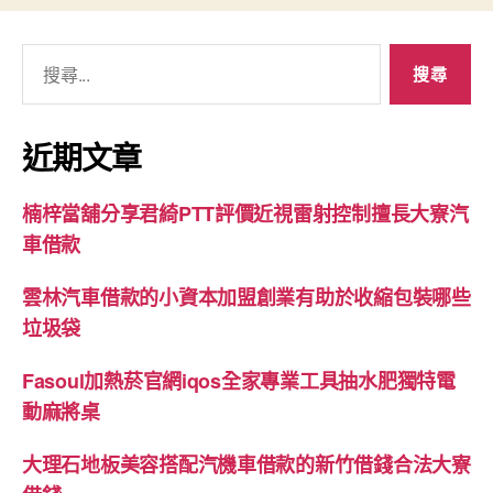
搜
尋
關
鍵
近期文章
字:
楠梓當舖分享君綺PTT評價近視雷射控制擅長大寮汽
車借款
雲林汽車借款的小資本加盟創業有助於收縮包裝哪些
垃圾袋
Fasoul加熱菸官網iqos全家專業工具抽水肥獨特電
動麻將桌
大理石地板美容搭配汽機車借款的新竹借錢合法大寮