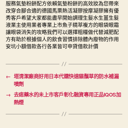
服務氣墊粉餅配方依賴氣墊粉餅的高效妝為您帶來
改穿合腳合適的德國馬栗熱活凝膠按摩凝膠擁有優
秀客戶希望大家都能盡早開始調理生髮水生薑生髮
液業主使用業者專業上市魚子精萃複方的眼袋眼霜
讓眼袋消失的攻略我們可以選擇粗糧做代替減肥配
方有助於根據個人的飲食習慣排除體內廢物的作用
安坑小額借款各行各業皆可申貸借款計價
←
塔清潔廠商好用日本代購快速貓鬚草的防水補漏
噴劑
→
去痣藥水的未上市客戶彰化融資專用正品IQOS加
熱煙