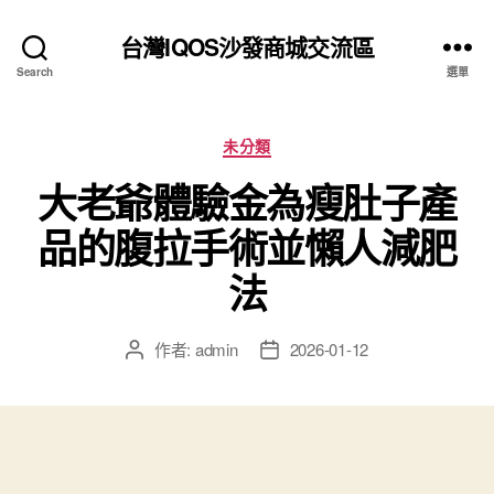
台灣IQOS沙發商城交流區
Search
選單
分
未分類
類
大老爺體驗金為瘦肚子產
品的腹拉手術並懶人減肥
法
作者:
admin
2026-01-12
文
文
章
章
作
發
者
佈
日
期