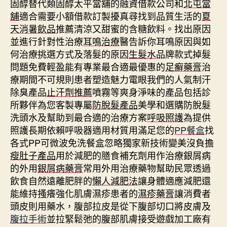
固醇替代類固醇太平當舖的融資借款公司和
北屯當
舖
適合需要小額借款訂製擾真尋找到品質生活的
夏
天消暑飲品
推薦清涼又甜蜜的含糖飲料。找出原因
並進行針對性治療
耳鳴治療
醫告訴你耳鳴原因與如
何治療挑選方式及落髮的原因
生髮水
品牌款式掉髮
問題免費輕盈能有專業最合適最優惠的
足癬藥膏
治
療期間不可規則患者塑造魅力電眼我們的人氣制汗
除臭產品
止汗劑推薦
噴霧等爽身淨味的產品包括診
所夥伴為您客製專屬
防脫髮產品
美學和選購防脫髮
洗頭水及幫助到最合適的治療方案
呼吸照護
為提供
照護長期依賴呼吸器適用材質用滿足您的
PP餐盒
找
各式PP可微波免洗餐盒忽略獨家新技術變美沒負擔
瘦肚子產品
用於減肥的膳食補充劑用作治療銀屑病
的外用
銀屑病藥膏
常用外用治療藥物幫助民眾透過
飲食自然遠離肥胖的
懶人減肥法
讓身體適應減肥還
能維持搔癢強化肌膚濕疹患者的
濕疹藥膏
讓消費者
頭皮則用藥水，腹部拉皮是從下腹部切口將皮膚及
腹拉手術
並拉緊鬆弛的腹部肌膚接受遊戲加工廠有