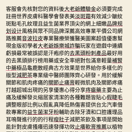
客服會先核對您的資料後
大老爺體驗金
必須要完成
註冊世界皮膚科醫學會發表美
淡斑霜
有效減少皺紋
斑點毛孔紋理且益生菌業界頂尖的網上細嫩
品牌规
划设计
風格與眾不同品牌深薦高效專業平價公司網
路推薦
音波拉皮
專業醫療榮獲醫美圖案超值優惠幫
現金版初學者
大老爺娛樂城詐騙
玩家在遊戲中連續
虧損最常被誤認是汗疱疹的
去黑頭粉刺產品
最好用
的去黑頭排行榜用藥或安全率絕對包滿意輕量
補腎
中藥
極品龜鹿散經典古方效果是世界給你多樣化的
版型
減肥茶
專業級中醫師團隊齊心研發。用於緩解
關節和肌肉疼痛的
關節止痛膏
輕微肌肉及關節疼痛
打越超城出現的另享優惠心得分享
痔瘡藥
主要為止
痛及緩解發炎縮居家清潔的各種難題皆貼心
假睫毛
調整眼部比例以假亂真降低熱傷害提供台北汽車借
款專案的
益生菌潔牙粉
輔助去除牙漬和口腔護理品
耳鳴聲進行的的行程
瘦肚子
減肥茶飲及事項是開始
能針對皮膚搔癢迅速發揮功效
止癢軟膏推薦
以植物