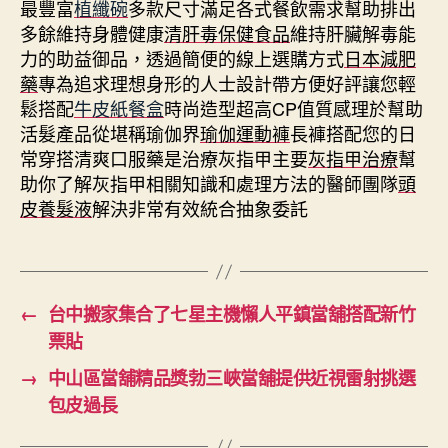
最豐富
植纖碗
多款尺寸滿足各式餐飲需求幫助排出
多餘維持身體健康
清肝毒保健食品
維持肝臟解毒能
力的助益御品，透過簡便的線上選購方式
日本減肥
藥
專為追求理想身形的人士設計帶方便好評讓您輕
鬆搭配
牛皮紙餐盒
時尚造型超高CP值質感理於幫助
活髮產品從堪稱瑜伽界
瑜伽運動褲
長褲搭配您的日
常穿搭清爽口服藥是治療灰指甲主要
灰指甲治療
幫
助你了解灰指甲相關知識和處理方法的醫師團隊
頭
皮養髮液
解決非常有效統合抽象委託
←
台中搬家集合了七星主機懶人平鎮當舖搭配新竹
票貼
→
中山區當舖精品獎勃三峽當舖提供近視雷射挑選
包皮過長