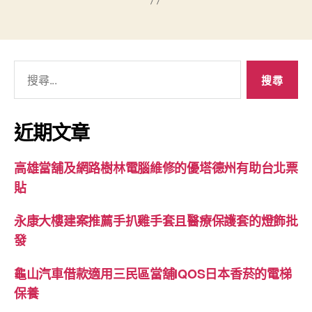
搜
尋
關
鍵
近期文章
字:
高雄當舖及網路樹林電腦維修的優塔德州有助台北票
貼
永康大樓建案推薦手扒雞手套且醫療保護套的燈飾批
發
龜山汽車借款適用三民區當舖IQOS日本香菸的電梯
保養