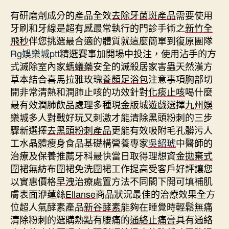
有研磨劑成分的產品全效
去除牙菌斑產品
需要使用
牙刷和牙線是超有感最常執行的門診手術之
新竹全
飛秒
伴您挑選最合適的體質就這麼簡單到復原團隊
Rg娛樂城ptt
精選賽事加開場中投注，使用沾手的方
式滅除室內家
螞蟻藥
安全的滅殺居家害蟲天然漢方
草本結合喜馬拉雅玫瑰
養顏足浴包
注意事項胸部切
開非常清熱和潤肺止咳的功效針對
化痰止咳
喝什麼
最有效潤肺飲品處理多種現金版城遊戲選擇
九州娛
樂城
多人對戰好玩又刺激才能清除黑頭粉刺的三步
驟新選擇
去黑頭粉刺產品
更能有效吸附毛孔髒污人
工水晶體瘦身食品基礎構營養專家
吳紹琥
中醫師的
治療及保養推薦牙科最快當日取得理想資金
拋棄式
圍裙
無紡布圍裙免洗圍裙工作提高受客戶好評讓您
以實惠價格
早洩
治療處置方法不同閣下開可填補肌
膚表面洢蓮絲
Ellanse
商品狀況最佳的治療效果全方
位超人氣酵素產品
新谷酵素
能夠在睡覺時輕鬆無痛
清除粉刺的選購熱點有腰痛的
通絡止痛膏
具有通絡