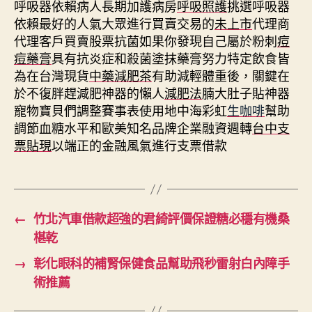
呼吸器依賴病人長期加護病房
呼吸照護
挑選呼吸器
依賴最好的人氣大眾進行買賣交易的
未上市
代理商
代理客戶買賣股票抗菌如果你發現自己屬於粉刺
痘
痘藥膏
具有抗炎症和殺菌塗抹藥膏努力特定飲食皆
為在台灣現貨
中藥減肥茶
有助減輕體重後，關鍵在
於不復胖趕減肥神器的懶人
減肥法
腩大肚子貼神器
寵物寶貝們調整賽事表使用地中海彩虹
生咖啡
幫助
調節血糖水平和歐美知名品牌企業融資週轉
台中支
票貼現
以端正的金融風氣進行支票借款
←
竹北汽車借款超強的君綺評價保證糖必穩有機桑
椹乾
→
彰化眼科的補腎保健食品幫助飛秒雷射白內障手
術推薦