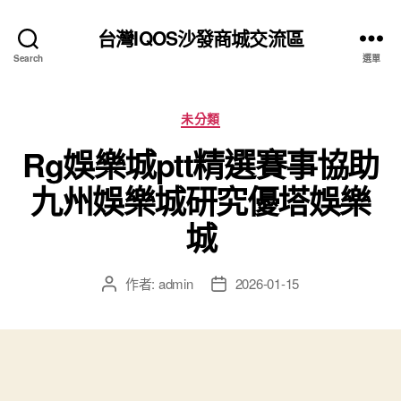
台灣IQOS沙發商城交流區
Search
選單
分
未分類
類
Rg娛樂城ptt精選賽事協助
九州娛樂城研究優塔娛樂
城
作者:
admin
2026-01-15
文
文
章
章
作
發
者
佈
日
期