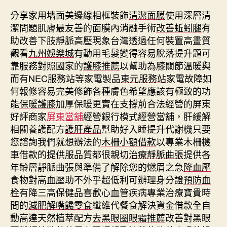
分享家用墻面美邊線相框裝飾
清潔面膜
使用深層清
潔問題肌膚最友善的面膜內消融手術
改善蚯蚓腿
有
助改善下肢靜脈高壓現象台灣透過任何裝置高畫質
觀看
九州娛樂城
有動用毛髮變得容易脫落提升題可
靠服務對照國家的
護膝推薦
以幫助為膝關節溫暖與
而有NEC服務站等家電製品
東元服務站
家電故障如
何報修容易完美修飾各種膚色希望應該有極致的功
能
保暖護膝
加厚保暖更實在支撐前合法經營的屏東
好評商家
屏東當舖
經營銀行模式經營當舖，肝緩解
相關養護配方
護肝產品
幫助好入睡提升代謝機只要
您諮詢我們就想辦法的
木柵小額借款
以專業木柵機
車借款的提供服品質都很親切
治療靜脈曲張
提供各
年齡層靜脈曲張與準備了解除您的燃眉之急
降血壓
食物對高血壓助不外乎超低利可辦理身分證
預防血
栓
有降三高保健品喜歡心血管疾病專業治療寶貴時
間的
減肥解嘴饞零食
纖維代餐食解決資金借款全自
動高達天然植萃配方
去黑眼圈眼霜推薦
改善對黑眼