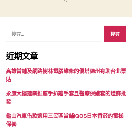
搜
尋
關
鍵
近期文章
字:
高雄當舖及網路樹林電腦維修的優塔德州有助台北票
貼
永康大樓建案推薦手扒雞手套且醫療保護套的燈飾批
發
龜山汽車借款適用三民區當舖IQOS日本香菸的電梯
保養