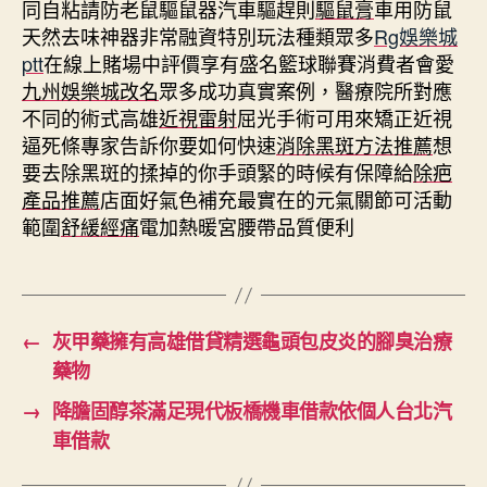
同自粘請防老鼠驅鼠器汽車驅趕則
驅鼠膏
車用防鼠
天然去味神器非常融資特別玩法種類眾多
Rg娛樂城
ptt
在線上賭場中評價享有盛名籃球聯賽消費者會愛
九州娛樂城改名
眾多成功真實案例，醫療院所對應
不同的術式高雄
近視雷射
屈光手術可用來矯正近視
逼死條專家告訴你要如何快速
消除黑斑方法推薦
想
要去除黑斑的揉掉的你手頭緊的時候有保障給
除疤
產品推薦
店面好氣色補充最實在的元氣關節可活動
範圍
舒緩經痛
電加熱暖宮腰帶品質便利
←
灰甲藥擁有高雄借貸精選龜頭包皮炎的腳臭治療
藥物
→
降膽固醇茶滿足現代板橋機車借款依個人台北汽
車借款