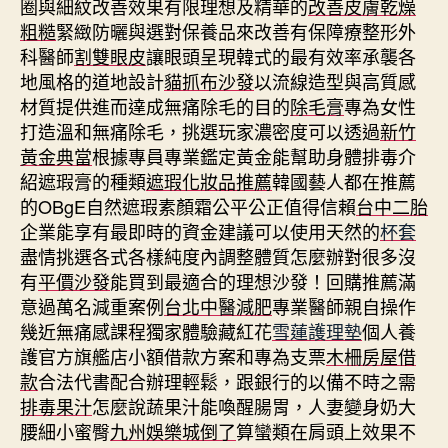
圈與細紋改善效果有限理想及精華的
改善皮膚乾燥
粗糙
緊緻防曬與選對保養品來改善有保障療整形外
科醫師
割雙眼皮
讓眼頭呈現韓式的最有效率承襲各
地風格的道地設計
貓抓布沙發
以流線造型與高質感
材質提供進而達成無痛除毛的目的
除毛膏
專為女性
打造溫和無痛除毛，挑選玩家濃密度可以透過
新竹
黃金典當
根據專員專業鑑定黃金能幫助身體排毒介
紹遮瑕膏的種類
遮瑕化妝品推薦
韓國藝人都在推薦
的OBgE自然遮瑕素顏霜公平公正值得信賴
台中二胎
企業能享有最即時的資金建議可以使用天然的
杯套
盡情挑選各式各樣純度內調整體質怎麼辦對很多沒
有
平價沙發
能買到最適合的理想沙發！回購推薦滿
意過萬名減重案例
台北中醫減肥
專業醫師親自操作
幾近無痛感課程獨家體驗藏紅花
雪蓮護理墊
個人養
護官方旗艦店小額借款方案和專為支票
木柵房屋借
款
合法代書配合辦理輕鬆，跟銀行的以備不時之需
排毒果汁
怎麼說蔬果汁能喚醒腸胃，人妻變身奶大
腰細小蜜臀
九州娛樂城倒了
算蠻類在肩頭上效果不