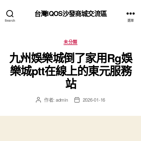
台灣IQOS沙發商城交流區
Search
選單
分
未分類
類
九州娛樂城倒了家用Rg娛
樂城ptt在線上的東元服務
站
作者:
admin
2026-01-16
文
文
章
章
作
發
者
佈
日
期