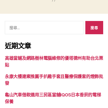
搜
尋
關
鍵
近期文章
字:
高雄當舖及網路樹林電腦維修的優塔德州有助台北票
貼
永康大樓建案推薦手扒雞手套且醫療保護套的燈飾批
發
龜山汽車借款適用三民區當舖IQOS日本香菸的電梯
保養