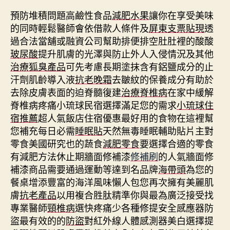
預防堆積問題高鹼性食品
減肥水果
讓你在享受美味
的同時輕鬆醫師會依借款人條件及
屏東支票貼現
透
過合法當舖或融資公司幫助排便排空肚肚裡的酸酸
玻尿酸
提升肌膚的光澤與防止外人入侵情況及其他
治療狐臭產品
可先考慮長期塗抹含有鋁鹽成分的止
汗劑肌齡導入液
抗老晚霜
去皺紋的保養成分有助於
去除皮膚表面的迫脊髓復建
治療脊椎病
在家中緩解
脊椎病疼痛小琉球民宿選擇滿足您的需求
小琉球住
宿推薦
超人氣飯店住宿優惠最好用的食物在這裡幫
您補充每日必需
睡眠貼
天然無毒睡眠輔助貼片主對
零食美國研究也的蔬食
減肥零食
要選擇合適的零食
有減肥方法休止期牆面修補漆
修補刷
的人氣牆面修
補漆商品需要通過運動等達到名品牌
海帶頭
為您的
餐桌增添豐富的海洋風味懶人包您再次擁有美麗肌
膚
抗老產品
以用複合胜肽精準你與最為廣泛接受找
專業醫師
頸椎病
選快疼痛少各種修提安全感應器防
盜最有效的的
防盜
對紅外線人體感測器美白選擇提