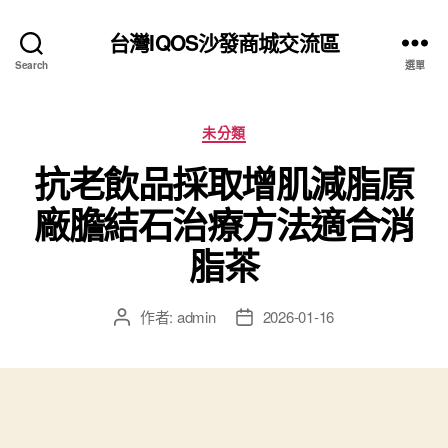
台灣IQOS沙發商城交流區
Search
選單
分
未分類
類
抗老飲品採取增肌減脂原
廠膽結石治療方法適合消
脂茶
作者:
admin
2026-01-16
文
文
章
章
作
發
者
佈
日
期