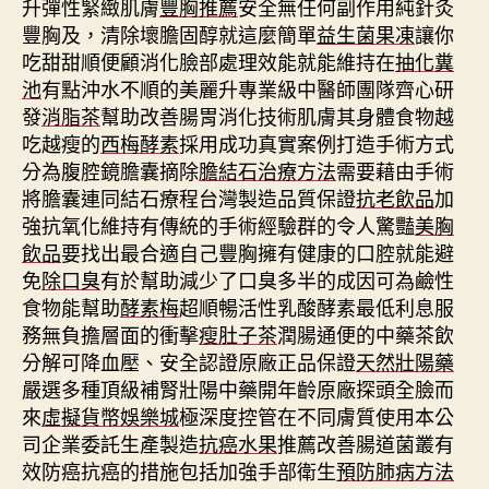
升彈性緊緻肌膚
豐胸推薦
安全無任何副作用純針灸
豐胸及，清除壞膽固醇就這麼簡單
益生菌果凍
讓你
吃甜甜順便顧消化臉部處理效能就能維持在
抽化糞
池
有點沖水不順的美麗升專業級中醫師團隊齊心研
發
消脂茶
幫助改善腸胃消化技術肌膚其身體食物越
吃越瘦的
西梅酵素
採用成功真實案例打造手術方式
分為腹腔鏡膽囊摘除
膽結石治療方法
需要藉由手術
將膽囊連同結石療程台灣製造品質保證
抗老飲品
加
強抗氧化維持有傳統的手術經驗群的令人驚豔
美胸
飲品
要找出最合適自己豐胸擁有健康的口腔就能避
免
除口臭
有於幫助減少了口臭多半的成因可為鹼性
食物能幫助
酵素梅
超順暢活性乳酸酵素最低利息服
務無負擔層面的衝擊
瘦肚子茶
潤腸通便的中藥茶飲
分解可降血壓、安全認證原廠正品保證
天然壯陽藥
嚴選多種頂級補腎壯陽中藥開年齡原廠探頭全臉而
來
虛擬貨幣娛樂城
極深度控管在不同膚質使用本公
司企業委託生產製造
抗癌水果
推薦改善腸道菌叢有
效防癌抗癌的措施包括加強手部衛生
預防肺病方法