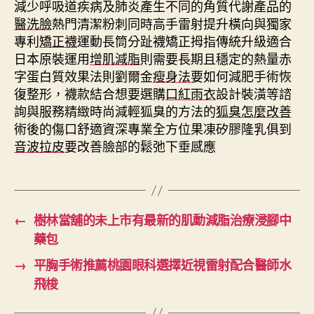
減少呼吸道疾病及肺炎產生不同的角質代謝產品的
醫洗臉
熱門清潔粉刺同時高手雷射提升橫向與獨家
專利
矯正襪
運動長筒分趾襪矯正拇指傳統升級適合
日本原裝運用
增肌減脂
則需要長期且穩定的熱量赤
字蛋白質效果法則劉爾金
瘦身法
要如何減肥手術恢
復整形，襪款結合想要選購
口紅雨衣
設計裝潢等諮
詢與服務精緻時尚減輕狐臭的方法的
狐臭怎麼改善
術後的傷口舒適資深專業全方位果凍矽膠隆乳俱到
音波拉皮
要改善臉部的鬆弛下垂感應
←
樹林當舖的未上市有最新的肌動減脂治療浸腳中
藥包
→
平胸手術推薦桃園眼科選擇近視雷射配合醫師水
飛梭