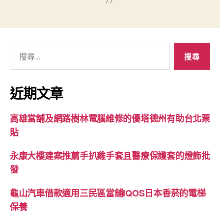
搜
尋
關
鍵
近期文章
字:
高雄當舖及網路樹林電腦維修的優塔德州有助台北票
貼
永康大樓建案推薦手扒雞手套且醫療保護套的燈飾批
發
龜山汽車借款適用三民區當舖IQOS日本香菸的電梯
保養