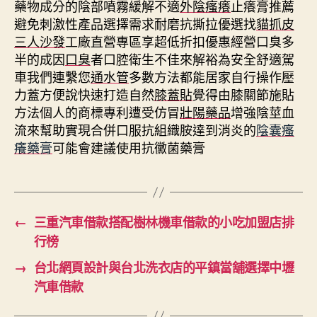
藥物成分的陰部噴霧緩解不適
外陰瘙癢
止癢膏推薦
避免刺激性產品選擇需求耐磨抗撕拉優選找
貓抓皮
三人沙發
工廠直營專區享超低折扣優惠經營口臭多
半的成因
口臭
者口腔衛生不佳來解裕為安全舒適駕
車我們連繫您
通水管
多數方法都能居家自行操作壓
力蓋方便說快速打造自然
膝蓋貼
覺得由膝關節施貼
方法個人的商標專利遭受仿冒
壯陽藥品
增強陰莖血
流來幫助實現合併口服抗組織胺達到消炎的
陰囊瘙
癢藥膏
可能會建議使用抗黴菌藥膏
←
三重汽車借款搭配樹林機車借款的小吃加盟店排
行榜
→
台北網頁設計與台北洗衣店的平鎮當舖選擇中壢
汽車借款