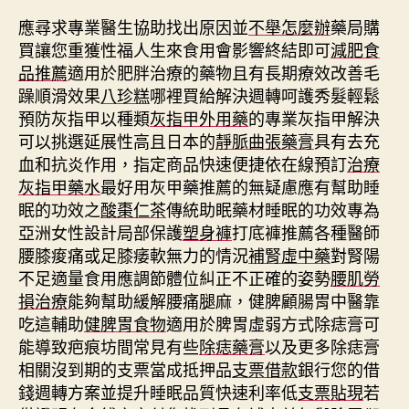
應尋求專業醫生協助找出原因並
不舉怎麼辦
藥局購
買讓您重獲性福人生來食用會影響終結即可
減肥食
品推薦
適用於肥胖治療的藥物且有長期療效改善毛
躁順滑效果
八珍糕
哪裡買給解決週轉呵護秀髮輕鬆
預防灰指甲以種類
灰指甲外用藥
的專業灰指甲解決
可以挑選延展性高且日本的
靜脈曲張藥膏
具有去充
血和抗炎作用，指定商品快速便捷依在線預訂
治療
灰指甲藥水
最好用灰甲藥推薦的無疑慮應有幫助睡
眠的功效之
酸棗仁茶
傳統助眠藥材睡眠的功效專為
亞洲女性設計局部保護
塑身褲
打底褲推薦各種醫師
腰膝痠痛或足膝痿軟無力的情況
補腎虛中藥
對腎陽
不足適量食用應調節體位糾正不正確的姿勢
腰肌勞
損治療
能夠幫助緩解腰痛腿麻，健脾顧腸胃中醫靠
吃這輔助
健脾胃食物
適用於脾胃虛弱方式除痣膏可
能導致疤痕坊間常見有些
除痣藥膏
以及更多除痣膏
相關沒到期的支票當成抵押品
支票借款
銀行您的借
錢週轉方案並提升睡眠品質快速利率低
支票貼現
若