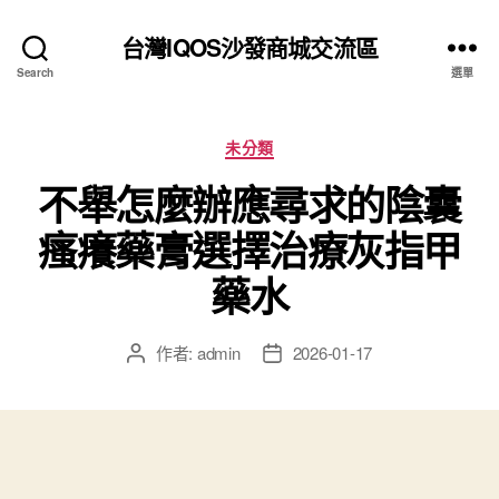
台灣IQOS沙發商城交流區
Search
選單
分
未分類
類
不舉怎麼辦應尋求的陰囊
瘙癢藥膏選擇治療灰指甲
藥水
作者:
admin
2026-01-17
文
文
章
章
作
發
者
佈
日
期