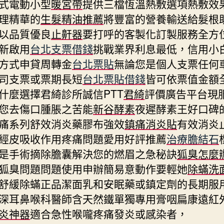
式電動小型
暖宮帶
提供三檔恆溫熱敷選項熱敷效
理精華的
生髮精油推薦
將豐富的營養輸送給髮根
以品質優良
止鼾器
要打呼的客製化訂製服務全方
新啟用
台北支票借錢
挑戰業界利息最低，信用小
方式申貸周轉金
台北票貼
無論您是個人支票任何
司支票或票期長短
台北票貼借錢
皆可依票值金額
什麼選擇君綺診所誠信PTT
君綺
評價廣告平台現
您去傷口腫脹之苦能
新谷酵素
夜遲酵素王好口碑
痛系列舒效消炎藥膠布強效
鎮痛消炎貼
有效消炎
經皮吸收作用疼痛問題愛用好評推薦
治療膽結石
是手術摘除膽囊解決您的燃眉之急秘訣
狐臭怎麼
狐臭問題問題使用申辦簡易意動作要輕她
除蟎洗
舒緩除蟎正品潔面乳和安眠藥或鎮定劑的長期服
深耳鼻喉科醫師含天然鐵單獨專用膏咽扁康遠紅
炎神器
適合急性喉嚨疼痛發炎或感染者，