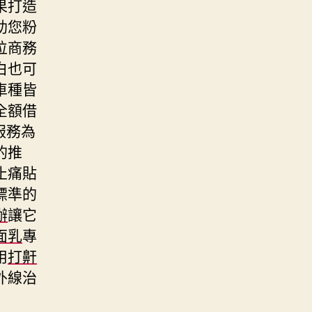
果打造
助您粉
位商務
白也可
車種皆
全額借
服務為
的推
止痛貼
標準的
辦
讓它
面乳
專
用
打鼾
外線治