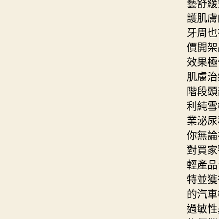
藝舒緩
護肌膚
牙周也
價開架
效果極
肌膚治
階段頭
利純雪
業泌尿
你無論
對買家
輕產品
特並獲
的汽車
過敏性