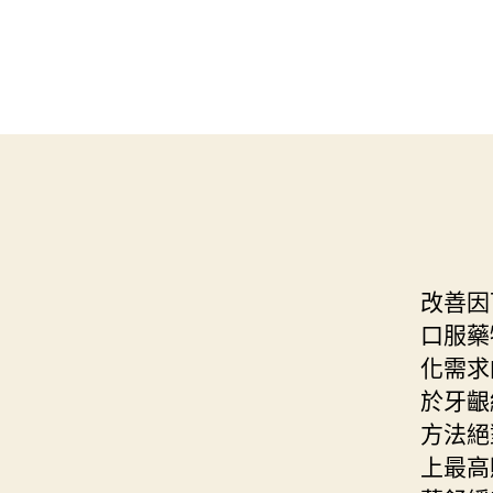
改善因
口服藥
化需求
於牙齦
方法絕
上最高