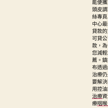
能便攜
頭皮調
絲專頁
中心最
貸款的
可貸公
款，為
您減輕
薦。鎮
布透過
治療仍
要解決
用控油
治療
資
療
咽喉