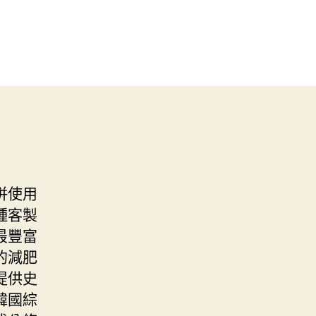
併使用
種客製
最豐富
的減肥
提供史
韓國綜