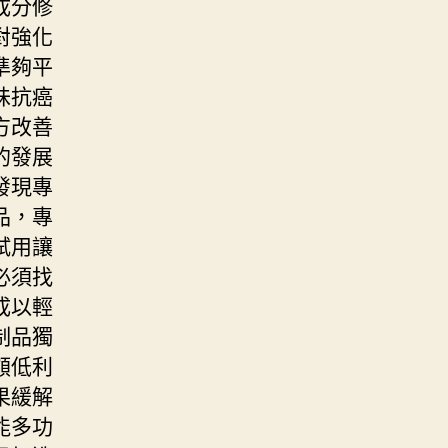
成分修
對強化
準夠平
味抗癌
方改善
的發展
發現專
品，專
試用讓
必須找
成以輕
制品獨
額低利
果緩解
能多功