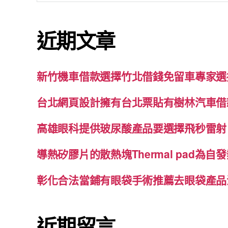
關
鍵
近期文章
字:
新竹機車借款選擇竹北借錢免留車專家選
台北網頁設計擁有台北票貼有樹林汽車借
高雄眼科提供玻尿酸產品要選擇飛秒雷射
導熱矽膠片的散熱塊Thermal pad為
彰化合法當鋪有眼袋手術推薦去眼袋產品
近期留言