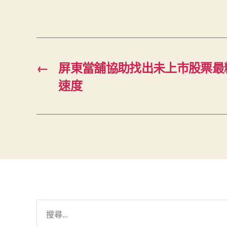
←
屏東當舖協助找出未上市股票最
速度
搜
尋