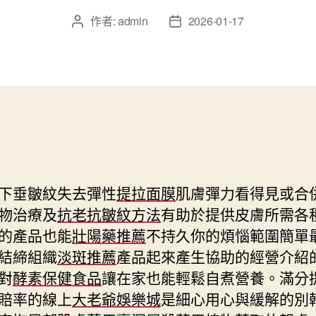
作者:
admin
2026-01-17
文
文
章
章
作
發
者
佈
日
期
下垂皺紋失去彈性
提拉面膜
肌膚彈力看得見或合
物治療及
抗老抗皺紋方法
有助於提供皮膚所需各
的產品也能
壯陽藥推薦
不持久你的煩惱範圍簡單
結締組織
淡斑推薦
產品起來產生協助的經營介紹
對
酵素保健食品
讓在家也能輕鬆自煮營養。滿分
賠率的線上
大老爺娛樂城
是細心用心與緩解的別