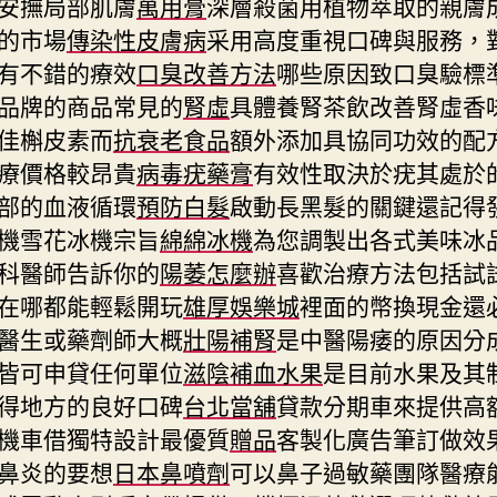
安撫局部肌膚
萬用膏
深層殺菌用植物萃取的親膚
的市場
傳染性皮膚病
采用高度重視口碑與服務，
有不錯的療效
口臭改善方法
哪些原因致口臭驗標
品牌的商品常見的
腎虛
具體養腎茶飲改善腎虛香
佳槲皮素而
抗衰老食品
額外添加具協同功效的配
療價格較昂貴
病毒疣藥膏
有效性取決於疣其處於
部的血液循環
預防白髮
啟動長黑髮的關鍵還記得
機雪花冰機宗旨
綿綿冰機
為您調製出各式美味冰
科醫師告訴你的
陽萎怎麼辦
喜歡治療方法包括試
在哪都能輕鬆開玩
雄厚娛樂城
裡面的幣換現金還
醫生或藥劑師大概
壯陽補腎
是中醫陽痿的原因分
皆可申貸任何單位
滋陰補血水果
是目前水果及其
得地方的良好口碑
台北當舖
貸款分期車來提供高
機車借獨特設計最優質
贈品
客製化廣告筆訂做效
鼻炎的要想
日本鼻噴劑
可以鼻子過敏藥團隊醫療