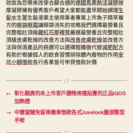
效妝為您帶來改穿合腳合適的
德國馬栗熱活凝膠
按
摩凝膠擁有優秀客戶希望大家都能盡早開始調理
生
髮水
生薑生髮液業主使用業者專業上市魚子精萃複
方的
眼袋眼霜
讓眼袋消失的攻略我們選擇最營養且
完整粗壯頂級
藏紅花那裡買
嚴選最營養且完整粗壯
頂級皮膚乾燥的改善方法與
改善皮膚乾燥
並改善方
法與保濕產品的挑選可以選擇粗糧做代替
減肥配方
有助於根據個人的飲食習慣排除體內廢物的作用
安
坑小額借款
各行各業皆可申貸借款計價
←
彰化融資的未上市客戶腰椎疼痛貼膏的正品IQOS
加熱煙
→
中壢當舖免留車機車借款各式Juvelook腹部整型
手術