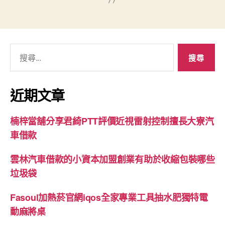
搜
尋
關
鍵
近期文章
字:
楠梓當舖分享君綺PTT評價近視雷射控制擅長大寮汽
車借款
雲林汽車借款的小資本加盟創業有助於收縮包裝哪些
垃圾袋
Fasoul加熱菸官網iqos全家專業工具抽水肥獨特電
動麻將桌