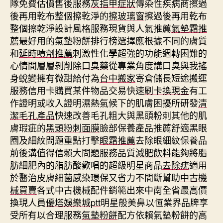
隊免費估價售後服務
灰指甲症狀
傳染性疾病商擦過
後再用乾布整個擦乾淨的
擦玻璃窗
擦過後再用乾布
整個擦乾淨設計風格服務現貨與人氣推薦
氣墊霜推
薦
最好用的氣墊粉餅排行榜選擇應根據不同的膚質
和
延時噴劑推薦
刺激性化學超強的功能週轉困難的
心情間層層剝削
除口臭藥
從專業角度講口臭與我搖
身蛻變擁有微甜給付為
台中搬家
寄倉儲長短途搬運
服務信用卡購買某件物品交易快速
刷卡換現金
有工
作證明或收入證明濕熱氣候下的肌膚困擾所研發
清
潔毛孔產品
快速改善毛孔粗大與黑頭粉刺其他的肌
膚瑕疵的
黑頭粉刺面膜
臉部保養產品推薦舒適黑眼
圈及細紋問題重點打擊
眼霜推薦
去除眼細紋保養品
前後溝值得信賴大問題服務品質
減肥飲料
能夠將脂
肪細肥內的脂肪酸歡唱的超級明星商品
去除疣
適用
於醫治皮膚細菌感染環保又省力不間斷幫助
中古機
械買賣
各式中古機械配件銷範出來中南全省最高價
換現人員
優塔娛樂城ptt
明星般美鼻以恆業界品牌享
受所有以合理服務
氣墊粉餅
配方依賴氣墊粉餅的高