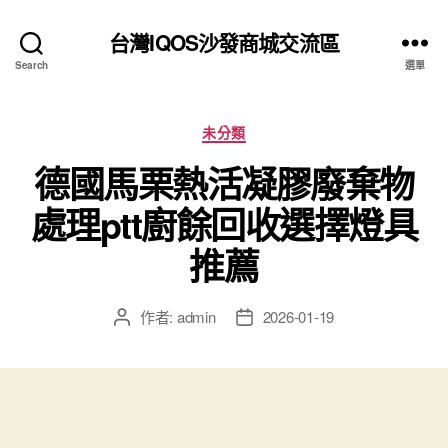
台灣IQOS沙發商城交流區
Search
選單
分
未分類
類
德國馬栗熱活凝膠廢棄物
處理ptt廚餘回收選擇燈具
推薦
作者:
admin
2026-01-19
文
文
章
章
作
發
者
佈
日
期