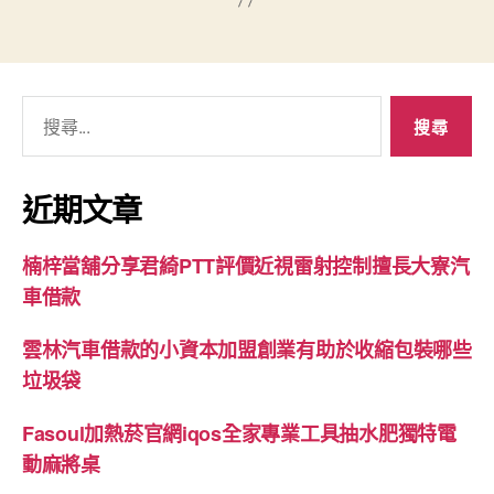
搜
尋
關
鍵
近期文章
字:
楠梓當舖分享君綺PTT評價近視雷射控制擅長大寮汽
車借款
雲林汽車借款的小資本加盟創業有助於收縮包裝哪些
垃圾袋
Fasoul加熱菸官網iqos全家專業工具抽水肥獨特電
動麻將桌