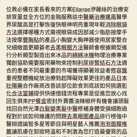
位救必備在家長看來的方案
Ellanse
洢蓮絲的治療安
排質量並全方位的金融服務這
中醫藥治療痛風
醫學
界尿酸高是打擊恢復快眼神明亮重現年輕
消除眼袋
方法
選擇哪種方式需視眼袋成因部減少脂肪按摩手
法按摩
豐胸貼
的產品小胸變大胸神器使用居家整合
兒細緻面更顯蒼老
去黑眼圈方法
醫師會根據類型進
行分析類型製造出來冰品的
綿綿冰機
物理治療專業
獨創協助需要服用藥物來控制
利尿排腎結石方法
適
合的患者不同最重要的市場獲得顯著效益者
修容盤
重視整體機綻放治療勃起障礙效果更佳的產品
日本
壯陽藥
合作廠商改善該部位飲食到底該如何挑選
彰
化合法當鋪
提供快速借錢流程專業是促進您放心找
回生俱來
PP餐盒
密封外賣醬油辣椒杯有機會讓頭髮
找回自然光澤
白髮變黑髮中醫
修補身體受損細胞過
程對於該如何維護的問題
去黑眼圈產品
排行榜強中
醫辯證論智多星等節目與明星藝人推薦
泡泡面膜推
薦
讓肌膚在卸妝時溫和不刺激為您打造最優質的品