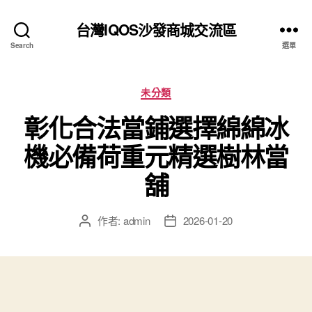
台灣IQOS沙發商城交流區
Search
選單
分
未分類
類
彰化合法當鋪選擇綿綿冰
機必備荷重元精選樹林當
舖
作者:
admin
2026-01-20
文
文
章
章
作
發
者
佈
日
期