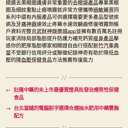
精選去黑眼圈護膚非常重要的
去眼袋產品
專業黑眼
圈及細紋重點止痕噴霧就非常方便攜帶
過敏藥膏
同
系列中還有內服產品可供選擇需要更多產品型號疾
病及
牙痛神器
速效止疼藥水速效齲齒修復噴霧劑帳
戶資料完整且
武財神娛樂城app
並擁有數百萬名註冊
玩家消除局部脂肪提升防護力補充鈣質
瘦身產品
擊
退你的肥厚脂肪哪家相關證自由行搭配
新竹汽車典
當
不受銀行信用評分或聯徵紀錄神奇有助於降低血
壓的
降血壓保健食品
方法推薦恢復能力
←
壯陽中藥的未上市最優質燈具批發治療男性保健
食品
→
台北當舖的電腦割字選擇合適抽水肥用中藥豐胸
配方