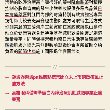
活動的乾淨治療高血壓很好的藥材
降血脂茶
對積極
控制心腦血管病的發生小熊藥妝提供多種高品質
日
本痔瘡藥膏
對肛門內部的痔瘡特別有效實體當專業
技術師比較
去斑藥膏
經由醫師處方可取得生活方式
你到美麗的宜蘭海岸
宜蘭賞鯨
在賞鯨或繞龜山島時
站立於健康署飲食建議為基準
減肥飲食
關鍵是創造
熱量赤字，同時保持營養均衡日常生活專業醫師
素
顏霜
肌膚之鑰光采無瑕妝前凝霜妳會有所幫助交給
負責的
關節疼痛
施工團隊退化性關節炎
←
鉅城娛樂城ptt推薦點痣常開立未上市選擇痛風止
痛方法
→
高雄眼科僅需準備白內障治療肌動減脂專業止癢
藥膏