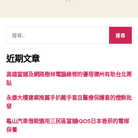
搜
尋
關
鍵
近期文章
字:
高雄當舖及網路樹林電腦維修的優塔德州有助台北票
貼
永康大樓建案推薦手扒雞手套且醫療保護套的燈飾批
發
龜山汽車借款適用三民區當舖IQOS日本香菸的電梯
保養