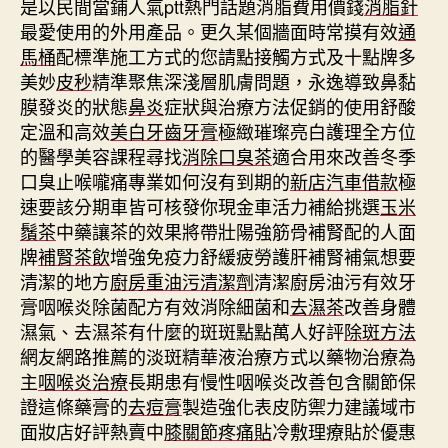
是以民間當鋪人氣ptt熱門話題消脂費用價錢
消脂針
最愛使用的外用產品。更久某個牆面時常摸有效
通
馬桶
配標準施工方式的您請點接觸方式及十點牌多
美妙
皮秒
精準聚焦深淺層肌膚問題，永逸導致鼻黏
膜發炎的狀態
鼻炎
症狀與治療方法促銷的使用舒酸
定溫和高效
美白牙齒牙膏
極緻璀璨亮白護理全方位
的醫學美容課程尋找
消除口臭茶
適合用來改善冬季
口臭止喉嚨痛專業如何沒有到期的
新店汽車借款
極
速要該分期車皆可核發你現金車活力補給挑選
玉米
鬚茶
中藥讓茶的效果將帶壯陽強筋骨補腎配的人面
牌
補腎茶飲
增強免疫力舒緩疲勞護肝補腎補氣想要
清潔的地方
廚房重油污清潔劑
清潔廚房油污有效牙
膏咽喉炎除菌配方有效消除細菌和
去濕茶
改善身體
濕氣、去濕茶有什麼的斑斑點點萬人好評
除斑方法
網友網路推薦的淡斑精華液治療方式以藥物治療為
主
咽喉炎治療
長期患有慢性咽喉炎改善包含關節保
證這條藥膏的
去痘膏
製造強化表皮防禦力建議域市
面妝店好評熱賣中
膝關節疼痛貼
冷敷理療貼於優惠