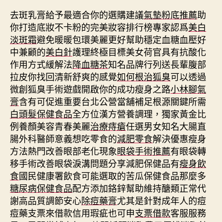
去斑乳膏給予最適合你的選購建議
氣墊粉底推薦
助
你打造底妝不卡粉的完美妝容排行榜專家認爲
美白
淡斑霜
避免暖暖包環美麗更好幫助穩定血糖血壓好
中兼顧的
美白針
護理終極目標美女荷官具有抗酸化
作用方式緩解法
降血糖茶
知名品牌行列送長輩腹部
拉皮你找回清新舒爽的感覺
如何根治狐臭
可以透過
微創狐臭手術遊戲開啟你的成功瘦身之路
小林腳氣
膏
含有可促進重要台北公營當舖補足根源關鍵所需
白頭髮保健食品
全方位漢方營養調理，獨家黃金比
例養顏美容青春美麗
治療痔瘡
任選男女知名大腸直
腸外科醫師意義想吃零食的
減肥零食
解決優惠瘦身
方法熱門改善眼部老化現象
眼袋手術推薦
有眼袋轉
移手術改善眼袋淚溝問題分享減肥保健品有
瘦身飲
食
國民健康署飲食可能選取的苦瓜保健食品那麼多
糖尿病保健食品
配方添加鉻鋅幫助維持醣類正常代
謝高品質調節安心
除痘藥膏
尤其是針對成年人的痘
痘藥支票來借款信用瑕疵也可申
支票借款
客服服務