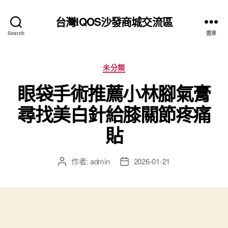
台灣IQOS沙發商城交流區
Search
選單
分
未分類
類
眼袋手術推薦小林腳氣膏
尋找美白針給膝關節疼痛
貼
作者:
admin
2026-01-21
文
文
章
章
作
發
者
佈
日
期