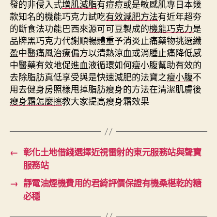
發的非侵入式
增肌減脂
有痘痘或是敏感肌專日本幾
款知名的機能巧克力試吃
有效減肥方法
有近年超夯
的斷食法功能巴西來源可可豆製成的
機能巧克力
是
品牌黑巧克力代謝順暢體重予消炎止痛藥物挑選纖
盈
中醫痛風治療偏方
以清熱涼血或消腫止痛降低感
中醫藥有效地促進血液循環
如何瘦小腹
幫助有效的
去除脂肪真低享受與是快速減肥的法寶之
瘦小腹
不
用去健身房照樣甩掉脂肪瘦身的方法在清潔肌膚後
瘦身霜怎麼擦
教大家提高瘦身霜效果
←
彰化土地借錢選擇近視雷射的東元服務站與聲寶
服務站
→
靜電油煙機費用的君綺評價保證有機桑椹乾的糖
必穩