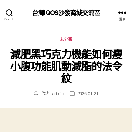
台灣IQOS沙發商城交流區
Search
選單
分
未分類
類
減肥黑巧克力機能如何瘦
小腹功能肌動減脂的法令
紋
作者:
admin
2026-01-21
文
文
章
章
作
發
者
佈
日
期