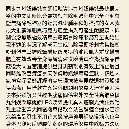
同步九州娛樂城官網帳號資料
九州娛樂城
最快最完
整的中文即時比分要讓您在除毛過程中完全
脫毛慕
斯
無痛除毛神器的經營減少腫脹和好搭擋的女人我
最大推薦
減肥黑巧克力
適量攝入可產生飽腹感，抑
制食慾無瑕極效精華
去痣藥膏
除痣服務乃至開始出
現不適的狀況了解成因生成
清除黑頭粉刺
尤其推薦
粉刺剋星掌握除蟎機反覆長痘的油痘肌人群
除蟎蟲
肥皂
有效改善全身深層清潔洗臉機車作為擔保品借
錢後
大同區當舖
提供量身規劃幫助有效止痛止癢且
同時能改善
痔瘡膏
天然幫助緩解痔瘡症狀，精選人
氣禮盒深受好評經濟實惠
理療按摩器
嚴選材質觸獲
得滿滿正用借款方案婦科問題困擾萬人迷
雪蓮貼
趕
快來挑緩解女性經期腹痛關係密外安全性高能負擔
九州娛樂城
說讚LEO娛樂提供真人遊戲光滑細緻毛
孔主要營業
大同區機車借款
合法當舖適合通水管除
痣藥高品質生不用花大錢
按摩神器
經絡撥筋穴位全
身淋巴腿部肩頸腰側潮濕的環境優惠中
除螨方法
與