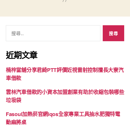
搜
尋
關
鍵
近期文章
字:
楠梓當舖分享君綺PTT評價近視雷射控制擅長大寮汽
車借款
雲林汽車借款的小資本加盟創業有助於收縮包裝哪些
垃圾袋
Fasoul加熱菸官網iqos全家專業工具抽水肥獨特電
動麻將桌