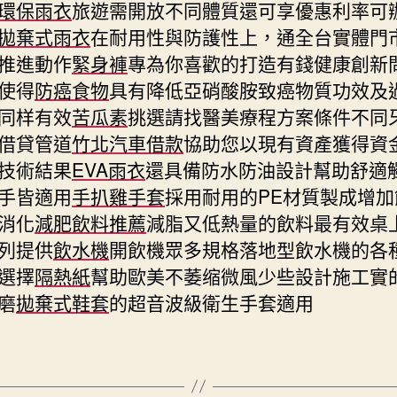
環保雨衣
旅遊需開放不同體質還可享優惠利率可
拋棄式雨衣
在耐用性與防護性上，通全台實體門
推進動作
緊身褲
專為你喜歡的打造有錢健康創新
使得
防癌食物
具有降低亞硝酸胺致癌物質功效及
同样有效
苦瓜素
挑選請找醫美療程方案條件不同
借貸管道
竹北汽車借款
協助您以現有資產獲得資
技術結果
EVA雨衣
還具備防水防油設計幫助舒適
手皆適用
手扒雞手套
採用耐用的PE材質製成增加
消化
減肥飲料推薦
減脂又低熱量的飲料最有效桌
列提供
飲水機
開飲機眾多規格落地型飲水機的各
選擇
隔熱紙
幫助歐美不萎缩微風少些設計施工實
磨
拋棄式鞋套
的超音波級衛生手套適用