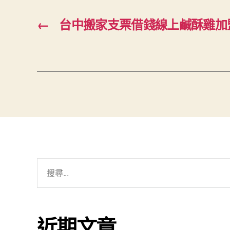
←
台中搬家支票借錢線上鹹酥雞加盟
搜
尋
關
鍵
近期文章
字: