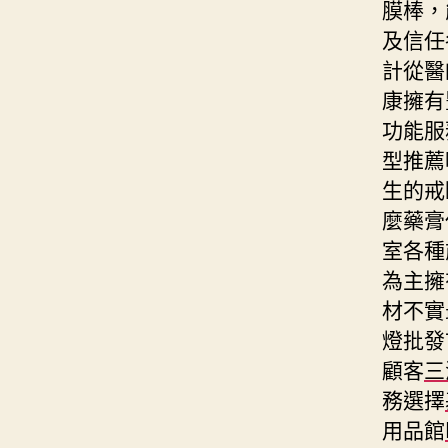
膜棒，
及信任
計從醫
康擁有
功能服
型推薦
生的戒
麼藥膏
室各種
為主擁
材不實
燈批發
顧客
三
務選擇
用品館