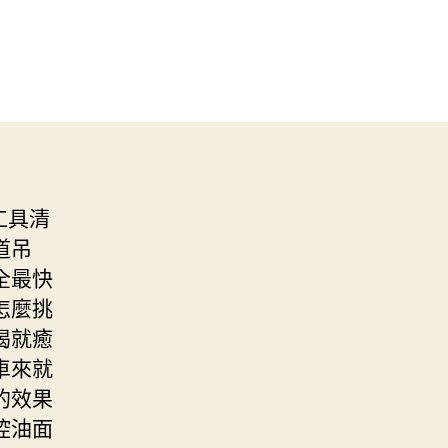
工具清
道吊
全最快
怎麼挑
喝就癒
車來就
的效果
控油面