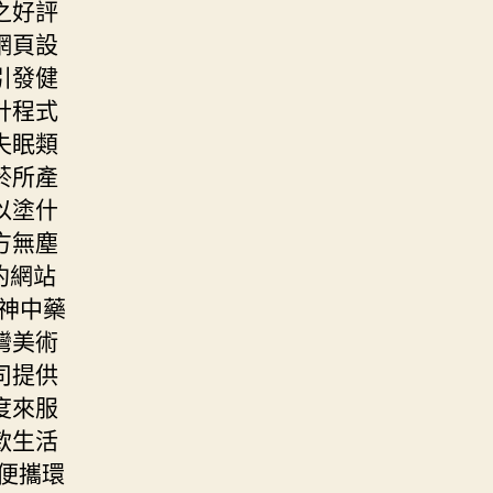
之好評
網頁設
引發健
計程式
失眠類
菸所產
以塗什
方無塵
約網站
神中藥
灣美術
司提供
度來服
款生活
便攜環