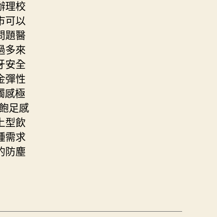
辦理校
市可以
問題醫
過多來
牙安全
金彈性
觸感極
飽足感
上型飲
種需求
的防塵