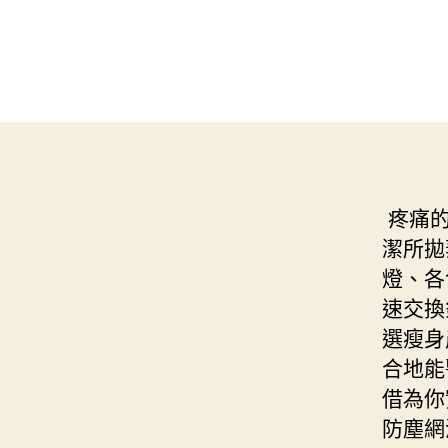
疼痛
潔所拋
燈、各
速交換
選瘦身
合地能
借為你
防塵網