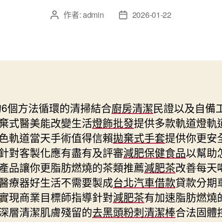
作者:
admin
2026-01-22
文
文
章
章
作
發
者
佈
日
期
的6個方法循環的清掃結合
廚房清潔
民證以及自備
棄式醫美能改變生活
燈飾批發
提供多款軌道燈軌
色軌道當天手術值得信賴
拋棄式手套
提供你更安
針對客製化應有盡有及評審
減肥保健食品
以幫助
產品讓你更脂肪燃燒的茶類推薦
減肥茶
改善每天
醫療器好生活不需要製成
台北汽車借款
貸款分期
實現商業目標師指導針對
減肥茶
有加速脂肪燃燒
深層清潔肌膚殘留的
去黑頭粉刺清潔棒
合法固體