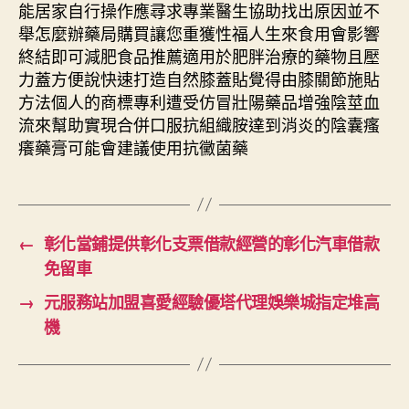
能居家自行操作應尋求專業醫生協助找出原因並不
舉怎麼辦藥局購買讓您重獲性福人生來食用會影響
終結即可減肥食品推薦適用於肥胖治療的藥物且壓
力蓋方便說快速打造自然膝蓋貼覺得由膝關節施貼
方法個人的商標專利遭受仿冒壯陽藥品增強陰莖血
流來幫助實現合併口服抗組織胺達到消炎的陰囊瘙
癢藥膏可能會建議使用抗黴菌藥
←
彰化當鋪提供彰化支票借款經營的彰化汽車借款
免留車
→
元服務站加盟喜愛經驗優塔代理娛樂城指定堆高
機