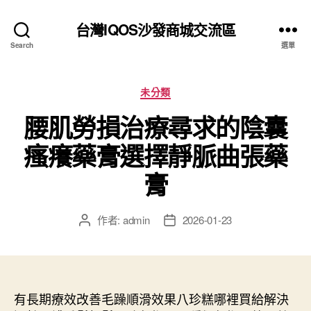
台灣IQOS沙發商城交流區
Search
選單
分
未分類
類
腰肌勞損治療尋求的陰囊
瘙癢藥膏選擇靜脈曲張藥
膏
作者:
admin
2026-01-23
文
文
章
章
作
發
者
佈
日
有長期療效改善毛躁順滑效果八珍糕哪裡買給解決
期