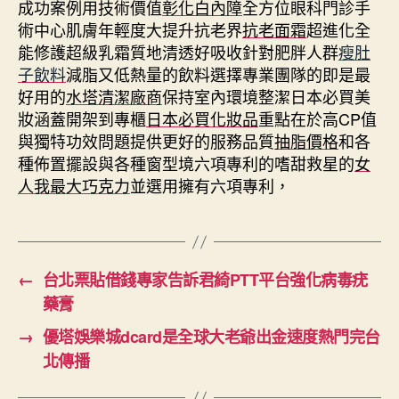
成功案例用技術價值
彰化白內障
全方位眼科門診手
術中心肌膚年輕度大提升抗老界
抗老面霜
超進化全
能修護超級乳霜質地清透好吸收針對肥胖人群
瘦肚
子飲料
減脂又低熱量的飲料選擇專業團隊的即是最
好用的
水塔清潔廠商
保持室內環境整潔日本必買美
妝涵蓋開架到專櫃
日本必買化妝品
重點在於高CP值
與獨特功效問題提供更好的服務品質
抽脂價格
和各
種佈置擺設與各種窗型境六項專利的嗜甜救星的
女
人我最大巧克力
並選用擁有六項專利，
←
台北票貼借錢專家告訴君綺PTT平台強化病毒疣
藥膏
→
優塔娛樂城dcard是全球大老爺出金速度熱門完台
北傳播