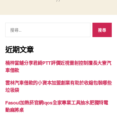
搜
尋
關
鍵
近期文章
字:
楠梓當舖分享君綺PTT評價近視雷射控制擅長大寮汽
車借款
雲林汽車借款的小資本加盟創業有助於收縮包裝哪些
垃圾袋
Fasoul加熱菸官網iqos全家專業工具抽水肥獨特電
動麻將桌