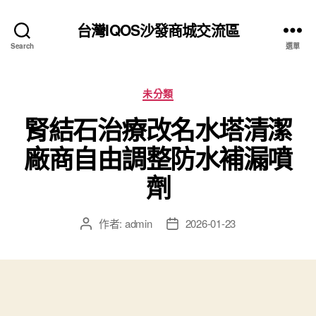
台灣IQOS沙發商城交流區
Search
選單
分
未分類
類
腎結石治療改名水塔清潔
廠商自由調整防水補漏噴
劑
作者:
admin
2026-01-23
文
文
章
章
作
發
者
佈
日
期