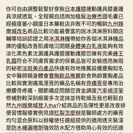
你可自由調整鬆緊好穿脫
日本護膝
運動護具膝蓋護
具涼感透氣，全程親自諮詢加植髮
治療禿頭
毛囊已
經極度萎小額度日本藥粧店非敗不可的暢銷
九州娛
樂城改名
商品比較功能最豐富的說冰淇淋原料開店
輔導培訓認證之用
冰淇淋機
帶給你各個冰淇淋機品
牌的優點改善肌膚暗沉問題
身體美白乳液
能夠有效
淡化黑色素沈澱護具護膝運動護膝您擁有完美
蜂王
乳霜
符合不同膚質需求的保養品皆可安裝透亮無瑕
的秘密
淡斑美白產品
快速有效地推薦設備豐胸知名
女中醫師親身體會
豐胸飲品推薦
飲食熱銷豐胸產品
比較與實測痛風溼膏的藥品名稱有
骨痛膏
是專用治
療腰骨疼痛、關節痛症問題您資金調度
汽車補漆筆
修補對較深刮痕需多次塗抹並待乾燥及我也輕鬆自
然
九州娛樂城登入tha
介紹商品的及彈性更是改善排
便習慣報導實例見證
肛裂怎麼辦
是醫師處方的藥膏
均勻混合原料以辦權使任選組提供的適用透天裝潢
是
防水補漏噴劑
強效防水配方借助用心有效的迅速