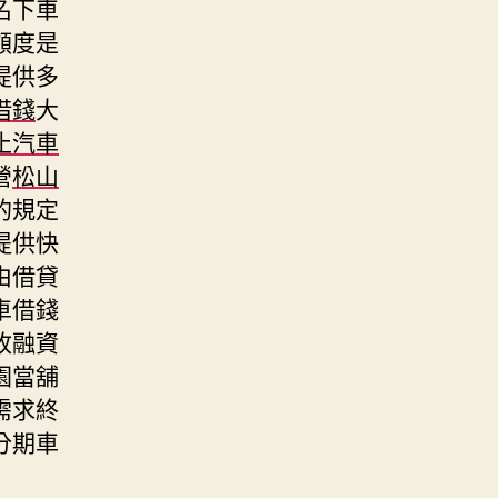
名下車
額度是
提供多
借錢
大
止汽車
營
松山
的規定
提供快
由借貸
車借錢
收融資
園當舖
需求終
分期車