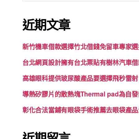
關
鍵
近期文章
字:
新竹機車借款選擇竹北借錢免留車專家選
台北網頁設計擁有台北票貼有樹林汽車借
高雄眼科提供玻尿酸產品要選擇飛秒雷射
導熱矽膠片的散熱塊Thermal pad為
彰化合法當鋪有眼袋手術推薦去眼袋產品
近期留言