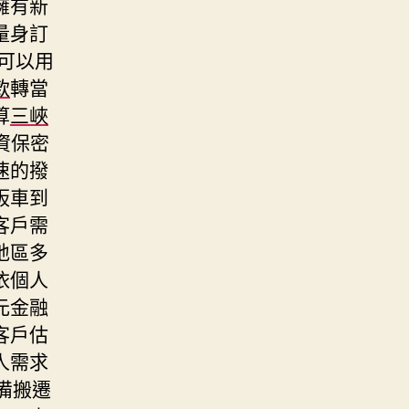
擁有新
量身訂
可以用
款
轉當
算
三峽
資保密
速的撥
板車到
客戶需
地區多
依個人
元金融
客戶估
人需求
備搬遷