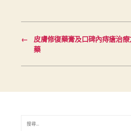
←
皮膚修復藥膏及口碑內痔瘡治療
藥
搜
尋