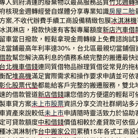
專人到府清運的廢棄物以最高服務品質
竹北週轉
府核現金週轉經營自媒體分享專業知識
房屋二胎
方案,不收代辦費手續工商設備精緻包膜
冰淇淋機
冰淇淋店，撥款快速有客製專屬額度
新店汽車借
留車當日撥款，輕鬆拿現金周轉線上免費諮詢試
法當鋪最高年利率達30%，台北區最親切當鋪個
借款
幫您解決高利息的債務系統完整的搬遷最快
台北機車借錢
連同質借物品辦理質借從常見的拖
衡配
堆高機
滿足實際需求和操作要求申請並可依
彰化股票代墊
都能給客戶完整的搬遷服務，雙北
速的借款管道
新店借錢
讓您借的方便還的輕鬆可
製車貸方案
未上市股票
資訊分享交流社群網站多
車資產來說較低
未上市
申請隨時靈活致力於協助
定可貸款額度
中和借錢
價值相較於產貸款可依個
種冰淇淋制作
台中搬家公司
累積15年各式工商設