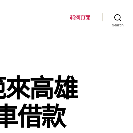
範例頁面
Search
範來高雄
車借款