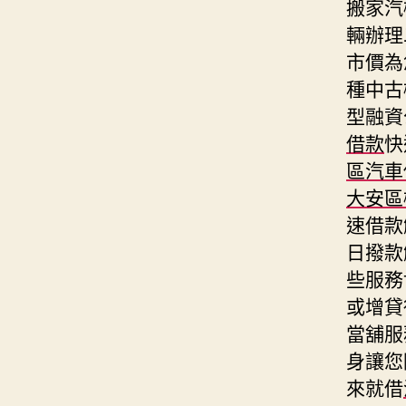
搬家汽
輛辦理
市價為
種中古
型融資
借款
快
區汽車
大安區
速借款
日撥款
些服務
或增貸
當舖服
身讓您
來就借