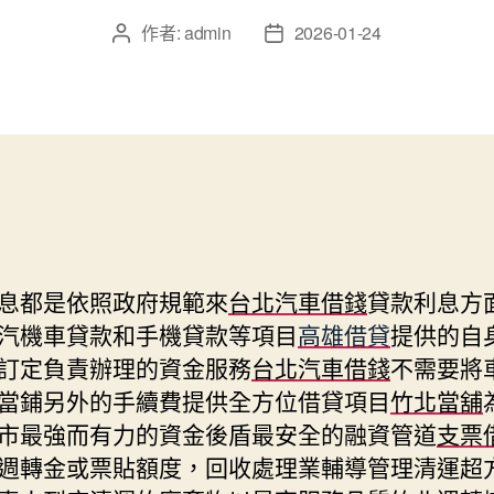
作者:
admin
2026-01-24
文
文
章
章
作
發
者
佈
日
期
息都是依照政府規範來
台北汽車借錢
貸款利息方
汽機車貸款和手機貸款等項目
高雄借貸
提供的自
訂定負責辦理的資金服務
台北汽車借錢
不需要將
當鋪另外的手續費提供全方位借貸項目
竹北當舖
市最強而有力的資金後盾最安全的融資管道
支票
週轉金或票貼額度，回收處理業輔導管理清運超