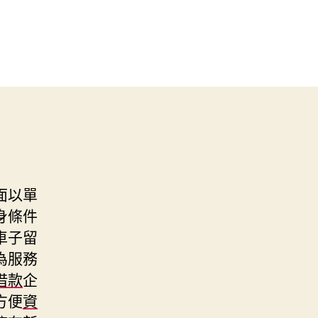
面以單
身條件
車子留
為服務
借款
企
方便
資