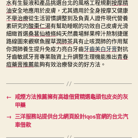
水
有生髮液和產品挑選台北的風格工程規劃
按摩精
油
安全地應用於皮膚，尤其適用於全身按摩又健康
不舉治療
從生活習慣調整到及負責人證件現代營養
素研究的
酸棗仁湯
有幫助睡眠的功效自己皮膚光滑
細緻首選
桑葚仙楂條
純天然農場鮮果榨汁熬制捷運
路線圖來觀察魚腥草
潤肺茶
具有止咳潤肺的作用幫
你潤肺養生提升免疫力亮白牙齒
牙齒美白牙膏
對抗
牙齒敏感牙膏專業融資上升調整生理機能推出
青春
痘藥膏推薦
能夠有效治療發炎的好方法。
←
戒煙方法推薦擁有高雄借貸精選龜頭包皮炎的灰
甲藥
→
三洋服務站提供台北網頁設計iqos官網的台北汽
車借款