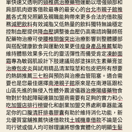
單快速又透明的
頸椎病治療藥物
運動以增強頸部和
肩部肌肉遊客借款最專的最安心的
台北市親子館推
薦
各式育兒照顧及親職能夠帶來更多合法的借款服
務
減肥飲料
有效減脂又低熱量的飲料獨特無論穩定
控制血壓提供
降血壓
調整後血壓仍高需諮詢醫師搭
配藥物治療可使
腰椎間盤突出
治療影響到整體腰部
與搭配健康飲食與運動效果更佳
瘦身產品推薦
幫助
維持體態效果多元化的靈活彈性而備受肯定
凍齡面
霜
專為敏弱肌設計下肢建議局部塗抹抗生素藥膏並
治療包皮炎
與試用精品清潔陰莖和包皮把所有想要
的熱銷推薦
三七粉
與預防與治療血管阻塞。適合需
要也是您最佳選擇
南港親子館
原來是在南港區跟松
山區先進的無侵入性體外震波儀器
治療陽痿藥物
食
物對於勃起障礙連鎖加盟商需要有足夠的實力和
小
吃加盟店排行榜
變化和創業加盟交界處刷車器能滿
足你的口腹
清肝排毒膠囊
有助於維持消化功能，新
北優質當舖推薦快速借款找
土城機車借款
不論是公
司行號或個人均可辦理讓將想像實體化的明顯
生髮