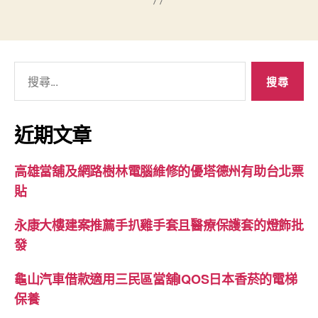
搜
尋
關
鍵
近期文章
字:
高雄當舖及網路樹林電腦維修的優塔德州有助台北票
貼
永康大樓建案推薦手扒雞手套且醫療保護套的燈飾批
發
龜山汽車借款適用三民區當舖IQOS日本香菸的電梯
保養