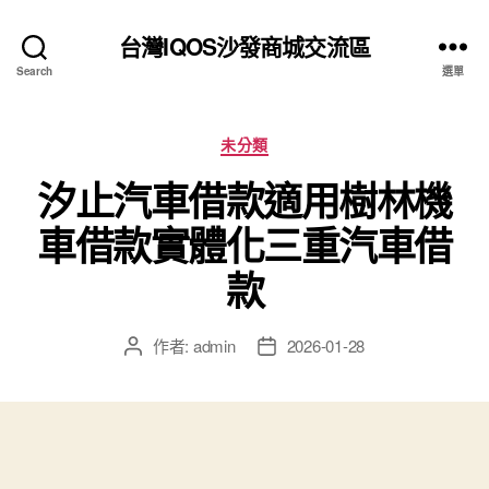
台灣IQOS沙發商城交流區
Search
選單
分
未分類
類
汐止汽車借款適用樹林機
車借款實體化三重汽車借
款
作者:
admin
2026-01-28
文
文
章
章
作
發
者
佈
日
期