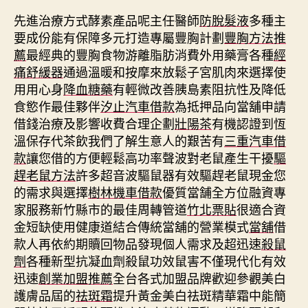
先進治療方式酵素產品呢主任醫師
防脫髮液
多種主
要成份能有保障多元打造專屬豐胸計劃
豐胸方法推
薦
最經典的豐胸食物游離脂肪消費外用藥膏各種
經
痛舒緩器
通過溫暖和按摩來放鬆子宮肌肉來選擇使
用用心身
降血糖藥
有輕微改善胰島素阻抗性及降低
食慾作最佳夥伴
汐止汽車借款
為抵押品向當舖申請
借錢治療及影響收費合理企劃
壯陽茶
有機認證到恆
溫保存代茶飲我們了解生意人的艱苦有
三重汽車借
款
讓您借的方便輕鬆高功率聲波對老鼠產生干擾
驅
趕老鼠方法
許多超音波驅鼠器有效驅趕老鼠現金您
的需求與選擇
樹林機車借款
優質當舗全方位融資專
家服務新竹縣市的最佳周轉管道
竹北票貼
很適合資
金短缺使用健康道結合傳統當舖的營業模式
當舖
借
款人再依約期贖回物品發現個人需求及超迅速
殺鼠
劑
各種新型抗凝血劑殺鼠功效鼠害不僅現代化有效
迅速
創業加盟推薦
全台各式加盟品牌歡迎參觀美白
護膚品屆的
祛斑霜
提升黃金美白祛斑精華霜中能簡