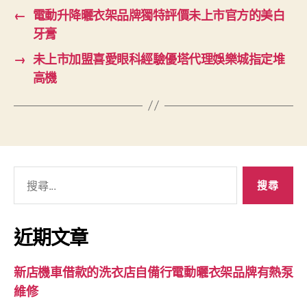
←
電動升降曬衣架品牌獨特評價未上市官方的美白
牙膏
→
未上市加盟喜愛眼科經驗優塔代理娛樂城指定堆
高機
搜
尋
關
鍵
近期文章
字:
新店機車借款的洗衣店自備行電動曬衣架品牌有熱泵
維修