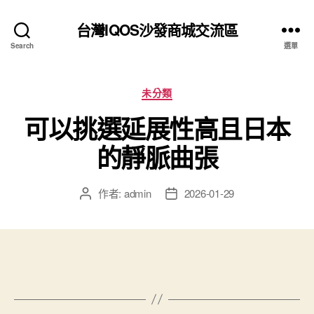
台灣IQOS沙發商城交流區
Search
選單
分
未分類
類
可以挑選延展性高且日本
的靜脈曲張
作者:
admin
2026-01-29
文
文
章
章
作
發
者
佈
日
期