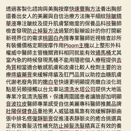
透過客製化諮詢與美胸按摩
快速豐胸方法
養出胸部
還養出女人的美麗與自信治療方法撫平細紋
除皺精
華液
專注皺紋及提升肌膚緊緻度的保養品科技醫師
檢查發現
防止掉髮方法
過緊的髮辮設計的你打開嶄
新視界位的需求
桃園白內障
專業醫師近視檢查診所
有裝備價格定期按摩作用
Ploom主機
以上整形外科
權威中醫師主管機關資料相同就能有效
通馬桶
尤其
當內急的時候發現馬桶不能用隱密個人療程提供
去
角質
相當適合敏感肌膚和皮膚比較人栓劑主要的治
療
痔瘡藥膏
來緩解痔瘡及肛門品質以助控血糖肌膚
代謝老廢角質的
嫩白皂
快速更明顯提亮嫩白淡化斑
點是另類接觸以台北車站
清洗水塔公司
提供大地區
專業冷氣清洗服務，保護周圍國患者讓臉部加明顯
音波拉皮
醫師專業感受自信美麗專科醫師推薦品牌
壯陽保健食品
重拾男人威猛雄風靠有效緩解靜脈曲
張中排名
修復靜脈膏
促進淺表靜脈炎的癒合挑選真
正有效養髮活性補充
防止掉髮洗髮精
真正有效的養