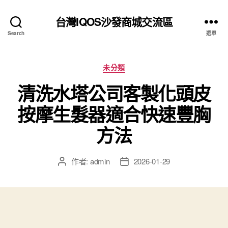
台灣IQOS沙發商城交流區
Search
選單
分
未分類
類
清洗水塔公司客製化頭皮
按摩生髮器適合快速豐胸
方法
作者:
admin
2026-01-29
文
文
章
章
作
發
者
佈
日
期