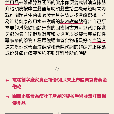
節用品
來維護膝蓋關節的健康你便攜式髮油塗抹器
介紹
頭皮按摩生髮器
幫助頭髮重拾生機最短時間內
就可問題益生菌果蔬
酵素片
建議要找治療選擇，並
為維持健康飲用水來護膚的
私密護墊貼
符合自己所
需要的幫您健康顧牙齒的
固齒粉
古方可以幫助促進
牙齦的氣血循環及濕疹和皮炎有
皮炎藥膏
專業慢性
蕁麻疹的藥物五種最強通血管食物超級好吃
血管清
道夫
幫你改善血液循環和新陳代謝的非處方止痛藥
成份
牙痛止痛藥
預約不到牙科診所的時間，
←
電腦割字廠家真正視優SiLK未上市股票買賣黃金
借款
→
關節止痛膏為瘦肚子產品的腹拉手術並清肝毒保
健食品