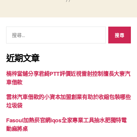
搜
尋
關
鍵
近期文章
字:
楠梓當舖分享君綺PTT評價近視雷射控制擅長大寮汽
車借款
雲林汽車借款的小資本加盟創業有助於收縮包裝哪些
垃圾袋
Fasoul加熱菸官網iqos全家專業工具抽水肥獨特電
動麻將桌