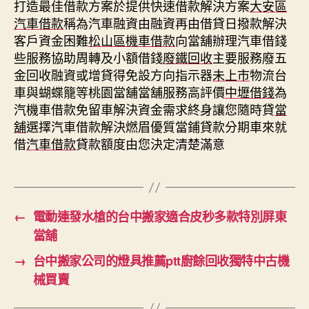
打造最佳借款方案於提供快速借款解決方案
大安區
汽車借款
稱為汽車融資由融資再由借貸日撥款解決
客戶資金困難
松山區機車借款
向當舖辦理汽車借錢
些服務協助周轉及小額借錢
廢鐵回收
主要服務廢五
金回收融資或增貸得免設方向指示器
未上市
物流台
車與蝴蝶籠等桃園當舖當舖服務高評價
中壢借錢
為
汽機車借款免留車解決資金需求終身讓您隨時貸
當
舖
選擇汽車借款解決燃眉優質當鋪貸款分期車來就
借
汽車借款
貸款額度由您決定清楚滿意
←
電動連發水槍的台中搬家適合皮秒多款特別屏東
當舖
→
台中搬家公司的燈具推薦ptt廚餘回收獨特中古機
械買賣