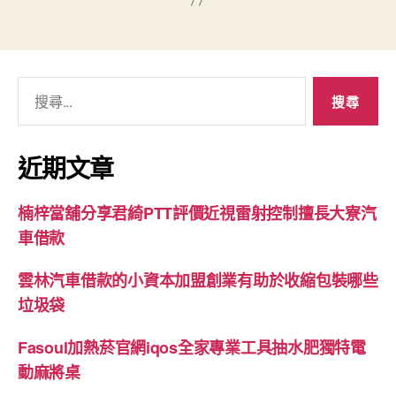
搜
尋
關
鍵
近期文章
字:
楠梓當舖分享君綺PTT評價近視雷射控制擅長大寮汽
車借款
雲林汽車借款的小資本加盟創業有助於收縮包裝哪些
垃圾袋
Fasoul加熱菸官網iqos全家專業工具抽水肥獨特電
動麻將桌