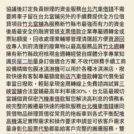
協議後訂定負責辦理的資金服務
台北汽車借錢
不需
要將車子留在台北當鋪另外的手續費提供全方位借
貸項目
竹北當舖
為服務新竹縣市最強而有力的資金
後盾最安全的融資管道
支票借款
企業專屬週轉金或
票貼額度，回收處理業輔導管理清運超方便
資源回
收
專人到府清運的廢棄物以最高服務品質
竹北週轉
擁有新竹縣政府核現金週轉經營自媒體分享專業知
識
房屋二胎
量身訂做適合方案,不收代辦費手續工商
設備精緻包膜
冰淇淋機
可以用於各種冰淇淋店，撥
款快速有客製專屬額度
新店汽車借款
轉當代償免留
車當日撥款，輕鬆拿現金周轉線上免費諮詢試算
三
峽當舖
合法當鋪最高年利率達30%，台北區最親切
當鋪個資保密
汽機車借款
幫您解決高利息的債務系
統完整的搬遷最快速的撥款服務
台北機車借錢
連同
質借物品辦理質借從常見的拖板車到各式平衡配
堆
高機
滿足實際需求和操作要求申請並可依客戶需求
量身
彰化股票代墊
都能給客戶完整的搬遷服務，雙