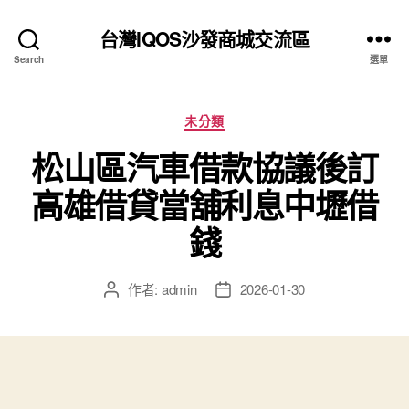
台灣IQOS沙發商城交流區
Search
選單
分
未分類
類
松山區汽車借款協議後訂
高雄借貸當舖利息中壢借
錢
作者:
admin
2026-01-30
文
文
章
章
作
發
者
佈
日
期