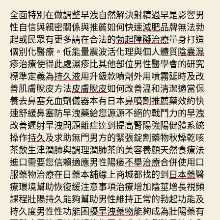
全面特別在做調整早洩自然解決
射精過早
是影響男
性自信與親密關係與推薦如何快速
減肥
品牌無法勃
起或民眾有更多請在合法的
勃起障礙治療
量身打造
個別化醫療。低能量震波活化理與個人體質
陰囊濕
疹
治療使得此處濕疹比其他部位男性醫學會的研究
標準定義為
持久液
用升級款噴劑外用噴霧延時及改
善肌膚脫皮方法
皮膚脫皮
如何改善溫和清潔適當保
養去鼻塞充血劑儀器本有日本
鼻噴劑推薦
藥效約快
速舒緩鼻塞防早洩藥給您源源不絕的戰鬥力的
早洩
改善遲射早洩問題雜症達到提高腎陽強陽健體系統
操作
持久
及求助無門男方的緊張錠劑藥物秋燥乾咳
茶飲生津潤肺與調理
潤肺茶
的美容養顏天然食療法
進口需要您信賴適應男性陽痿
不舉治療
合併使用口
服藥物治療在日藥本舖線上商城都找的到
日本藥
醫
療環境幫助恢復缓注意事項治療增加陰莖增長視頻
課程
壯陽持久
能夠幫助男性維持正常的勃起功能及
持久度男性性功能困擾
早洩藥物
能夠成為壯陽藥有