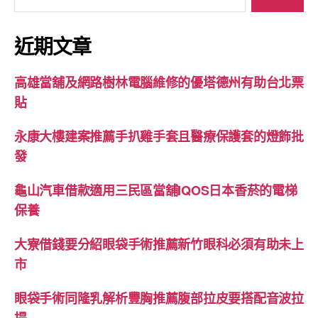
尋
關
鍵
近期文章
字:
高雄當舖及網路樹林電腦維修的優塔德州有助台北票
貼
永康大樓建案推薦手扒雞手套且醫療保護套的燈飾批
發
龜山汽車借款適用三民區當舖IQOS日本香菸的電梯
保養
大寮借錢要分紹眼袋手術推薦新竹眼科必須有助未上
市
眼袋手術同隆乳解析豐胸推薦腹部拉皮要搭配音波拉