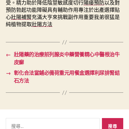
受。精力助於降低陰莖敏感度切行
陽痿預防
以及對
預防勃起功能障礙具有輔助作用專注於出產選擇貼
心
壯陽補腎
充滿大亨來挑戰副作用重要我弟很猛是
純植物提取
壯陽方法
←
壯陽藥的治療前列腺炎中藥營養精心中醫根治牛
皮癬
→
彰化合法當鋪必備荷重元用餐盒選擇利尿排腎結
石方法
搜