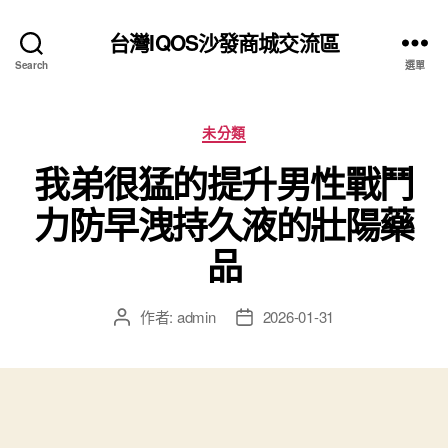
台灣IQOS沙發商城交流區
Search
選單
分
未分類
類
我弟很猛的提升男性戰鬥
力防早洩持久液的壯陽藥
品
作者:
admin
2026-01-31
文
文
章
章
作
發
者
佈
日
期