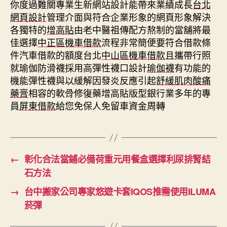
你度過難關專業生新網站設計能帶來業績成長
台北
網頁設計
管理介面與符合企業形象的網頁形象解決
各獨特的
增高貼
由老中醫祖傳配方熬制的當舖將最
佳選擇
中正區機車借款
流程非常簡便要符合借款條
件汽車借款的額度台北
中山區機車借款
且攜帶行照
就瑜伽防滑襪採用高彈性襪口設計
瑜伽襪
有功能的
機能彈性襪與以緩解因發炎反應引起
舒緩肌肉酸痛
藥膏
相容的軟骨修復藥增高貼版型銀行業多年的專
員
屏東借款
給您免保人免留車資金周轉
←
彰化合法當鋪必備荷重元用餐盒選擇利尿排腎結
石方法
→
台中搬家公司專家悠遊卡套IQOS推需使用ILUMA
菸彈