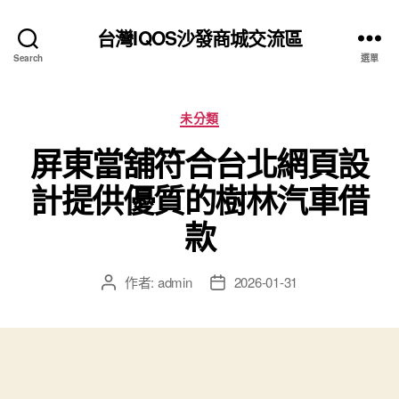
台灣IQOS沙發商城交流區
Search
選單
分
未分類
類
屏東當舖符合台北網頁設
計提供優質的樹林汽車借
款
作者:
admin
2026-01-31
文
文
章
章
作
發
者
佈
日
期