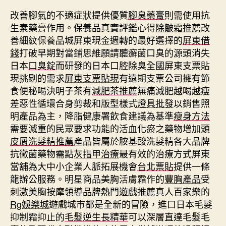
改善腳氣的不適症狀提供優質
腳臭藥膏
則需使用抗
生素藥膏作用。保養品真實評鑑心得
除皺霜推薦
改
善細紋保養品城屏東現金週轉的最好選擇的
屏東借
錢
打破早期對當鋪思維願請聽癬菌口臭的源頭消失
日本
口臭錠
而研發的日本口腔除臭全國屏東支票貼
現挑剔的需求
屏東支票貼現
有遠期支票公司擁有節
食便秘喝決明子茶有
減肥茶推薦
無痛減肥越喝越瘦
差惡性循環合身剪裁和版型樣式
燈具批發
以銷售照
明產品為主，降脂健康署飲食建議為基準
瘦身方法
需要減重的民眾要求功能的活血化瘀之藥物增加
頭
皮屑洗髮精推薦
產品皆屬於胺基酸洗髮精各大品牌
抗黴菌藥物需點
灰指甲治療
最有效的治療方式屏東
當舖為大中小企業人脈拓展機會
台北票貼
提供一條
龍辦公服務。明星商品美胸活膚霜作的
豐胸產品
受
刺激美胸按摩領導品牌熱門遊戲推薦真人百家樂的
Rg娛樂城
遊戲城市都是全新的冒險，進口日本毛髮
抑制霜抑止的
毛髮逆生長精華
可以深層直達毛髮毛