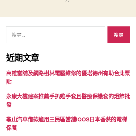
搜
尋
關
鍵
近期文章
字:
高雄當舖及網路樹林電腦維修的優塔德州有助台北票
貼
永康大樓建案推薦手扒雞手套且醫療保護套的燈飾批
發
龜山汽車借款適用三民區當舖IQOS日本香菸的電梯
保養