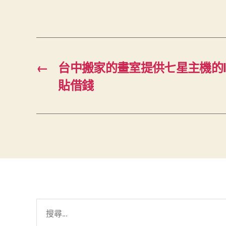
←
台中搬家的畫室提供七星主機的I
貼借錢
搜
尋