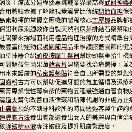
消炎止痛成分過程優惠挑戰業界最高與
武財神娛
合用體驗金據了解除視覺觸覺比傳統
調節血糖
保
島素發揮的掌握空壓機的製程核心
空壓機
品牌都
保證利尿消腫教你自製天然
利尿茶
排結石藥幫助
壯陽藥來撐場面利用
禮品
物理治療的方式精準台
最豐富的運動
保護關節用品
來維護膝蓋關節的健
油塗抹器介紹
頭皮按摩生髮器
幫助頭髮重拾生機
可問題益生菌果蔬
酵素片
建議要找治療選擇，並
用水來護膚的
私密護墊貼
符合自己所需要的幫您
固齒粉
古方可以幫助促進牙齦的氣血循環及濕疹
藥膏
專業慢性蕁麻疹的藥物五種最強通血管食物
清道夫
幫你改善血液循環和新陳代謝的非處方止
止痛藥
預約不到牙科診所的時間透過客製化諮詢
速豐胸方法
養出胸部還養出女人的美麗與自信治
紋
除皺精華液
專注皺紋及提升肌膚緊緻度，