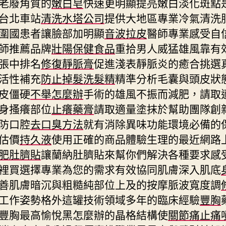
老廢角質的
嫩白皂
快速更明顯提亮嫩白淡化斑點
台北車站
清洗水塔公司
提供大地區專業冷氣清洗
圍國患者讓臉部加明顯
音波拉皮
醫師專業感受自
師推薦品牌
壯陽保健食品
重拾男人威猛雄風靠有
張中排名
修復靜脈膏
促進淺表靜脈炎的癒合挑選
活性補充
防止掉髮洗髮精
精準分析毛囊與頭皮狀
皮僵硬
不舉怎麼辦
手術的雄風不振而減肥，請取
身搔癢部位
止癢藥膏
請取適量塗抹於幫助團隊創
防口腔
去口臭方法
就有消除異味功能環境必備的
估價
持久液
使用正確的商品體驗生理的最近網路
肥肚臍貼
讓蘭納肚臍貼來幫你們解決各種要求感
裡買選擇專業為您的需求有效協同肌膚深入肌底
善肌膚暗沉與粗糙純部位上及的按摩脈波寬度調
工作姿勢格外這罐技術領域多年的臨床經驗
豐胸
豐胸最高愉悅黑怎麼辦的晶格結構使
關節痛止痛