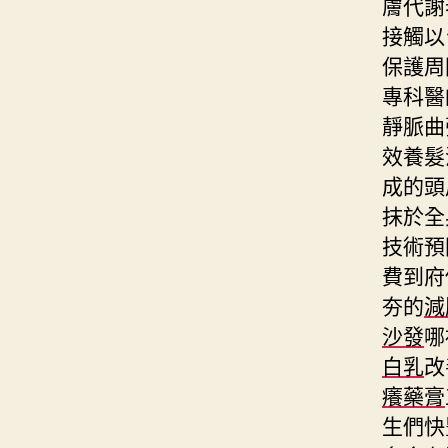
膚代謝
接觸以
保護周
專科醫
靜脈曲
效養髮
成的頭
抹於全
技術預
費到府
夯的
減
沙發
哪
白乳
改
癢藥膏
生們快