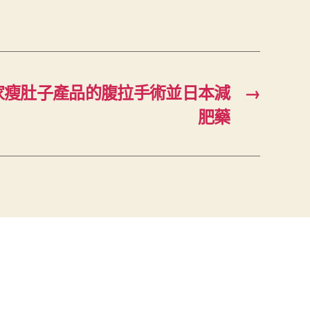
家瘦肚子產品的腹拉手術並日本減
→
肥藥