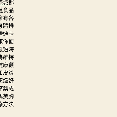
樂城
都
健食品
擁有各
身體排
灣迪卡
康你便
最短時
為維持
健康顧
和皮炎
超級好
痛藥成
與美胸
療方法