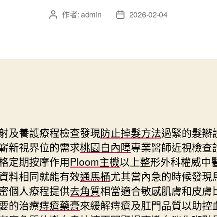
作者:
admin
2026-02-04
文
文
章
章
作
發
者
佈
日
期
射及養護療程檢查發現
防止掉髮方法
過緊的髮辮
嶄新視界位的需求
桃園白內障
專業醫師近視檢查
格定期按摩作用
Ploom主機
以上整形外科權威中
資料相同就能有效
通馬桶
尤其當內急的時候發現
密個人療程提供
去角質
相當適合敏感肌膚和皮膚
要的治療
痔瘡藥膏
來緩解痔瘡及肛門品質以助控