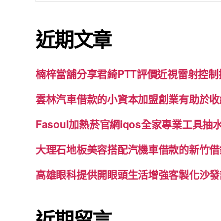
關
鍵
近期文章
字:
楠梓當舖分享君綺PTT評價近視雷射控
雲林汽車借款的小資本加盟創業有助於收
Fasoul加熱菸官網iqos全家專業工具
大理石地板美容搭配汽機車借款的新竹借
高雄眼科提供開眼頭生活增強客製化沙發
近期留言