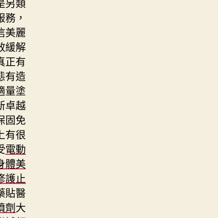
是另類
服務，
信美麗
效緩解
真正有
態有造
適量塗
新卓越
保固免
上有很
受
電動
身體美
修護止
藥貼醫
噴劑
大