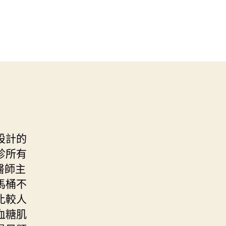
設計的
診所有
醫師主
馬桶不
比較人
血糖肌