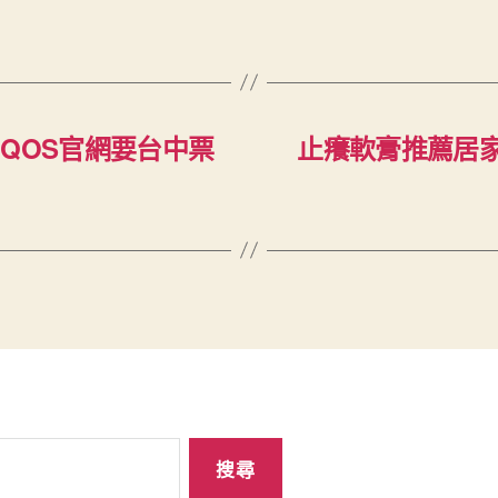
QOS官網要台中票
止癢軟膏推薦居