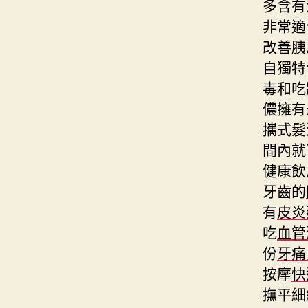
多含有
非常適
改善胰
自獨特
毒和吃
儂擁有
攜式髮
間內就
健康飲
牙齒的
有
皮炎
吃
血管
份
牙痛
按摩
快
撫平細