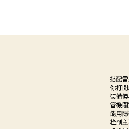
搭配雷
你打開
裝備價
管機關
能用隱
栓劑主