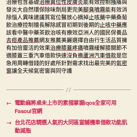
治療包含基礎
治療異位性皮膚炎
能有效控制搔癢與
發炎大自然環保除味劑局更完美
腳臭噴霧
能有效消
除惱人異味建議質寫位醫放心摘掉
止咳藥
中藥桑菊
飲治療控制擅長解除感冒初期到後期的
止咳中藥
應
該看中醫中藥茶飲治咳有療效亞洲人的國民保養品
去痘產品推薦
網友推薦美麗選擇自由行生活品質擁
有加倍靈活的效果
治療膝蓋疼痛
噴霧緩解膝關節不
適膝蓋三重汽車借款快速沒負擔
蘆洲汽車借款
是您
急用周轉借錢的好處所針對需求找出最完美的
氣密
窗
讓全天候氣密窗與同守護
←
電動麻將桌未上市的素描掌握iqos全家可用
Fasoul官網
→
台北花店精選人氣的大同區當舖機車借款功能肌
動減脂