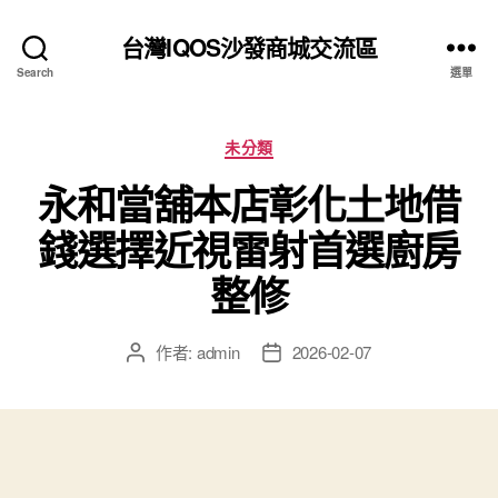
台灣IQOS沙發商城交流區
Search
選單
分
未分類
類
永和當舖本店彰化土地借
錢選擇近視雷射首選廚房
整修
作者:
admin
2026-02-07
文
文
章
章
作
發
者
佈
日
期