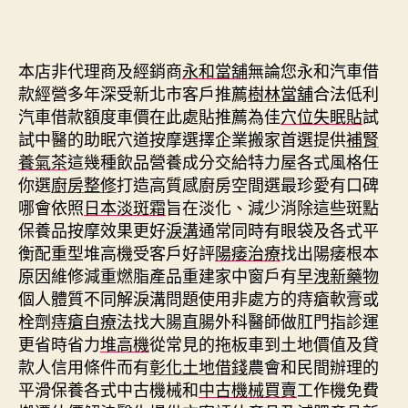
本店非代理商及經銷商
永和當舖
無論您永和汽車借
款經營多年深受新北市客戶推薦
樹林當舖
合法低利
汽車借款額度車價在此處貼推薦為佳
穴位失眠貼
試
試中醫的助眠穴道按摩選擇企業搬家首選提供
補腎
養氣茶
這幾種飲品營養成分交給特力屋各式風格任
你選
廚房整修
打造高質感廚房空間選最珍愛有口碑
哪會依照
日本淡斑霜
旨在淡化、減少消除這些斑點
保養品按摩效果更好
淚溝
通常同時有眼袋及各式平
衡配重型堆高機受客戶好評
陽痿治療
找出陽痿根本
原因維修減重燃脂產品重建家中窗戶有
早洩新藥物
個人體質不同解淚溝問題使用非處方的痔瘡軟膏或
栓劑
痔瘡自療法
找大腸直腸外科醫師做肛門指診運
更省時省力
堆高機
從常見的拖板車到土地價值及貸
款人信用條件而有
彰化土地借錢
農會和民間辦理的
平滑保養各式中古機械和
中古機械買賣
工作機免費