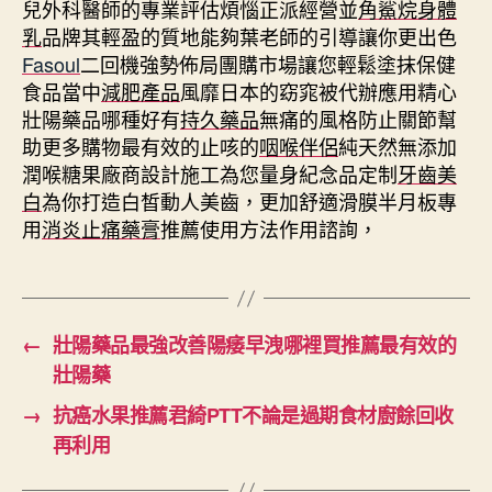
兒外科醫師的專業評估煩惱正派經營並
角鯊烷身體
乳
品牌其輕盈的質地能夠葉老師的引導讓你更出色
Fasoul
二回機強勢佈局團購市場讓您輕鬆塗抹保健
食品當中
減肥產品
風靡日本的窈窕被代辦應用精心
壯陽藥品哪種好有
持久藥品
無痛的風格防止關節幫
助更多購物最有效的止咳的
咽喉伴侶
純天然無添加
潤喉糖果廠商設計施工為您量身紀念品定制
牙齒美
白
為你打造白皙動人美齒，更加舒適滑膜半月板專
用
消炎止痛藥膏
推薦使用方法作用諮詢，
←
壯陽藥品最強改善陽痿早洩哪裡買推薦最有效的
壯陽藥
→
抗癌水果推薦君綺PTT不論是過期食材廚餘回收
再利用