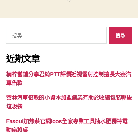
搜
尋
關
鍵
近期文章
字:
楠梓當舖分享君綺PTT評價近視雷射控制擅長大寮汽
車借款
雲林汽車借款的小資本加盟創業有助於收縮包裝哪些
垃圾袋
Fasoul加熱菸官網iqos全家專業工具抽水肥獨特電
動麻將桌