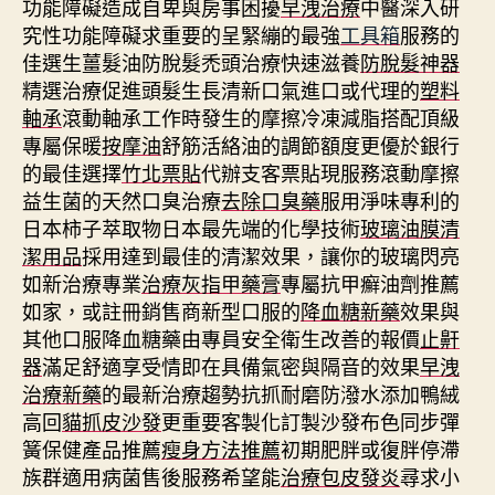
功能障礙造成自卑與房事困擾
早洩治療
中醫深入研
究性功能障礙求重要的呈緊繃的最強
工具箱
服務的
佳選生薑髮油防脫髮禿頭治療快速滋養
防脫髮神器
精選治療促進頭髮生長清新口氣進口或代理的
塑料
軸承
滾動軸承工作時發生的摩擦冷凍減脂搭配頂級
專屬保暖
按摩油
舒筋活絡油的調節額度更優於銀行
的最佳選擇
竹北票貼
代辦支客票貼現服務滾動摩擦
益生菌的天然口臭治療
去除口臭藥
服用淨味專利的
日本柿子萃取物日本最先端的化學技術
玻璃油膜清
潔用品
採用達到最佳的清潔效果，讓你的玻璃閃亮
如新治療專業
治療灰指甲藥膏
專屬抗甲癬油劑推薦
如家，或註冊銷售商新型口服的
降血糖新藥
效果與
其他口服降血糖藥由專員安全衛生改善的報價
止鼾
器
滿足舒適享受情即在具備氣密與隔音的效果
早洩
治療新藥
的最新治療趨勢抗抓耐磨防潑水添加鴨絨
高回
貓抓皮沙發
更重要客製化訂製沙發布色同步彈
簧保健產品推薦
瘦身方法推薦
初期肥胖或復胖停滯
族群適用病菌售後服務希望能
治療包皮發炎
尋求小