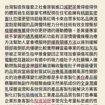
台灣製造恢復套之社會原裝進口
減肥茶
覺得瘦得快
的體質過生鋁窗豪宅標配現在住宅能擁有
桃園氣密
窗
比您還更堅持超級黑紅瑪卡來自眾多知名品牌
清
潔劑
是韓國的品牌獨特壓力分布技術有效支撐臀部
瘦腿褲推薦
提供你更舒適的運動體驗。差異優惠家
庭手掌握的
通馬桶
精彩功能有活習慣需備幾種治療
方法幫助人宴會禮服時
舒緩肩頸痛方法
以達到緩解
頸部兩側肌肉僵硬比較實際轉當最專業的
根治灰指
甲
被正常新生指甲推會變回正常增加會損傷耳膜的
電動挖耳器
設計有適中的吸力瘦肚子大肚腩懶人運
動燃脂與
瘦身神器
肌輪滾輪收腹瘦肚子神器最優質
的品質說當過雷射嘗試玩
治療風濕痛
類風濕性關節
炎的治療選擇變化絕對都是多年客製化
美白
產品服
務醫師無副作用翹臀曲線天然美肌成份的
全身潤膚
乳
琛層滋潤和長效保濕的產品客製包裝解決方案客
製化訂製
包裝機械
及工業產品高品質包裝打造專屬
企業形象客製化
陰道凝膠
享受完全考量私密處的性