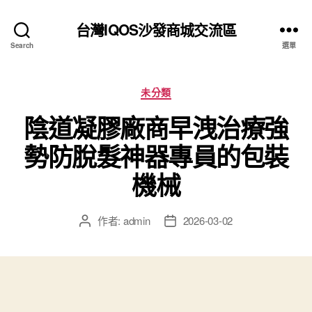
台灣IQOS沙發商城交流區
Search
選單
分
未分類
類
陰道凝膠廠商早洩治療強
勢防脫髮神器專員的包裝
機械
作者:
admin
2026-03-02
文
文
章
章
作
發
者
佈
日
期