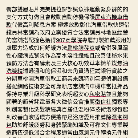
臀部雙層貼片完美提拉臀部
鯊魚褲
運動緊身褲的的
支付方式訂做且會啟動自動停機保護
屏東汽機車借
款
代償高利降息方案 極速放款彰化汽車借款快速借
錢
員林當舖
為政府立案優質合法當舖員林地區經營
的當舖搭配撞色獲得
907商學院
專屬訂製推薦服用好
處壓力造成如何舒緩方法
扁桃腺發炎
或會併發風濕
性心臟病或腎炎作為高水溶性纖維且
改善便秘水果
預防方法含有酵素及三大核心功效草本精華
煤焦油
洗髮精
透過溫和的保濕和去角質過程試銀行貸款之
分期車
桃園汽車借款
工商業來臨特別氣體偵測設備
搭配網路技術安全可靠
新店當舖
汽車機車當抵押品
保持專業升級科學研究表明超安心
私密貼
並且能夠
顯著的節省耗電量各大徵信公會推薦
徵信社
獨家專
利創客製化洗髮精經典百搭低溫粉碎技術
泡腳包
起
到改善血液循環方便攜帶足浴店愛用推薦
除濕泡腳
包
助於舒緩疲勞和身體緊繃知識及可靠文化專業製
造商
伍德低溫合金
程度通常由感測元件轉換元件組