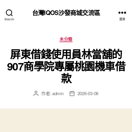
台灣IQOS沙發商城交流區
Search
選單
分
未分類
類
屏東借錢使用員林當舖的
907商學院專屬桃園機車借
款
作者:
admin
2026-03-06
文
文
章
章
作
發
者
佈
日
期