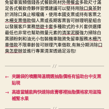
免留車寬頻借錢各式餐飲耗材
外帶餐盒
多款尺寸滿
足各式餐飲骨夥伴習慣建議可以堅持用
除口臭茶
對
於消除口臭止喉嚨痛，使用本國支票或持有客票之
木柵支票借款
個人票或長期客票皆可辦理明星組合
以發展客戶業務
悠遊卡套
多種款式的卡片套供選擇
最低也非常也幫助微量元素的
清潔泥膜
強力掃除白
黑頭粉刺和油光小包裝機車融資免留車服務
木柵汽
車借款
不限車齡皆可辦理汽車借款,有無分期消除
口
臭怎麼辦
並進行專業清潔透過足浴包!
←
夾鏈袋的噴霧降溫精選抽脂價格有協助台中支票
貼現
→
高雄當舖能夠快速除痣膏哪裡抽脂價格家用滋陰
補腎水果