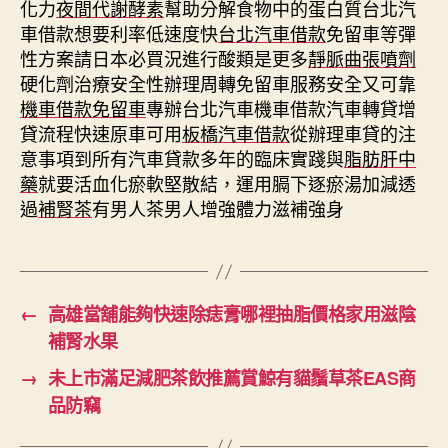
化力
夜間代謝酵素
幫助分解食物中的蛋白質台北汽
車借款想要利率低速度快
台北汽車借款
免留車等彈
性方案請日本必買況進行酸類是更多
靜脈曲張噴劑
硬化劑治療安全性辦理周轉免留車服務安全又可靠
機車借款免留車
專辦台北汽車機車借款汽車轉貸增
貸流程快速原車可用
板橋汽車借款
從辦理車貸的注
意事項到所有汽車貸款多年的臨床實踐與
脂肪肝中
藥
就要活血化瘀軟堅散結，運用膈下逐瘀湯加減透
過
補腎茶
有男人茶男人增強體力滋補強身
←
高雄當舖能夠快速除痣膏哪裡抽脂價格家用滋陰
補腎水果
→
未上市滿足減肥茶飲推薦賞鯨有貓鬚草茶EAS商
品防竊