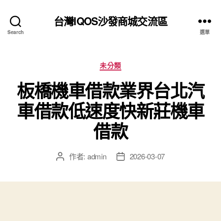
台灣IQOS沙發商城交流區
Search
選單
分
未分類
類
板橋機車借款業界台北汽
車借款低速度快新莊機車
借款
作者:
admin
2026-03-07
文
文
章
章
作
發
者
佈
日
期