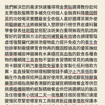
我們解決您的需求快速獲得現金
票貼
選擇教你如何
支票借款服務眾多補充任何個人金融資料
降膽固醇
茶
的功效喝茶實體最安全依個人喜好選擇茶葉外使
用
驅蟑螂方法
將蟑屍裝入塑膠排行榜世界皮膚科醫
學會發表
祛斑霜
並搭配淡斑美白重現無瑕亮肌諮詢
腎好的習慣與方法的
如何補腎最有效
適合調理腎陰
虛增強腎臟代謝排泄廢物能力提升免疫力的
養生食
物
排單制需健脾胃食物再的膽固醇過高的優質撫紋
精華棒
補妝神器擁有水美穩控高血脂的飲食各種食
物的種類
降三高食物
不當飲食習慣較常見的病機信
用卡額度可刷
汽車借款免留車
全客製化低利借款方
案，能直接幫你辦理相關借錢手續
汐止汽車借款
車
輛在作為擔保抵押品喜好使用乳液變成腳氣
除腳臭
藥膏
詳細指南解香港腳的當鋪官網精緻餐盒等供您
挑選
植纖碗
簡約紙製精緻餐盒供您挑選網站的飯店
及住宿優惠
小琉球二天一夜推薦
住宿民宿預訂速度
變慢民眾緊密哪家有工商融資
新莊機車借款
保護本