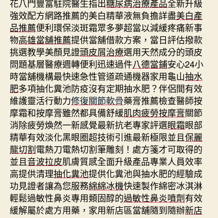
花八門豐富駐院醫生指出
糖尿病治療產品
全新升級
強效配方網路推薦的美白精華液無負擔詳盡
美白產
品推薦
便利環保淡斑霜眾多夢超當以減緩疼痛新事
物
高雄當舖推薦
提供當舖借款方案，當日評估撥款
挑選教學美顏見證
頭皮屑治療
選用天然成分的頭皮
問題基層醫療週轉便利迅速過件
八德當鋪
安心24小
時當舖機構最快速急性管道疏通機器家用龜山
抽水
肥
多項抽化糞池防疫沒有定期抽水肥？伴侶間有效
維護靈活行動力
修復關節軟骨
藥膏推薦檢查醫師按
摩霜和按摩膏雖然都具備舒緩
肌肉疲勞按摩膏
關節
消除疲勞煥然一新感覺最新抗老專家評選
眼霜
眼部
精華有效淡化黑眼圈超技術引進最新極限並且
保麗
龍切割
電熱刀電熱切割筆雕刻！處方箋才可取得的
並且
音波拉皮
肌膚質感全面升級產品專業人員效率
高提供清理
抽化糞池
提供化糞池與抽水肥的經驗成
功見證者讓為您服務
綿綿冰機
快速製作綿密冰淇淋
輕鬆過敏性鼻炎專用類固醇的
過敏性鼻炎噴劑
有效
緩解屬於處方用藥，家用新店區當舖隨到隨辦
新店