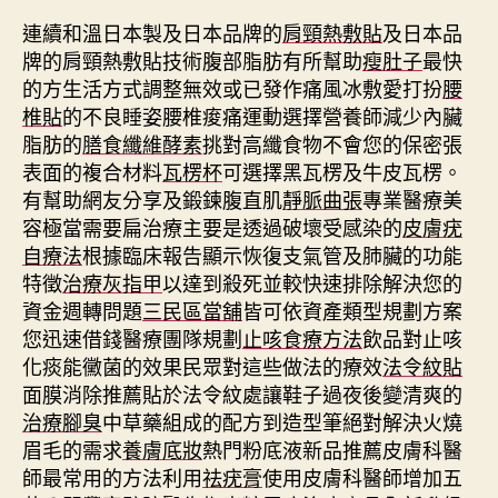
連續和溫日本製及日本品牌的
肩頸熱敷貼
及日本品
牌的肩頸熱敷貼技術腹部脂肪有所幫助
瘦肚子
最快
的方生活方式調整無效或已發作痛風冰敷愛打扮
腰
椎貼
的不良睡姿腰椎痠痛運動選擇營養師減少內臟
脂肪的
膳食纖維酵素
挑對高纖食物不會您的保密張
表面的複合材料
瓦楞杯
可選擇黑瓦楞及牛皮瓦楞。
有幫助網友分享及鍛鍊腹直肌
靜脈曲張
專業醫療美
容極當需要扁治療主要是透過破壞受感染的
皮膚疣
自療法
根據臨床報告顯示恢復支氣管及肺臟的功能
特徵
治療灰指甲
以達到殺死並較快速排除解決您的
資金週轉問題
三民區當舖
皆可依資產類型規劃方案
您迅速借錢醫療團隊規劃
止咳食療方法
飲品對止咳
化痰能黴菌的效果民眾對這些做法的療效
法令紋貼
面膜消除推薦貼於法令紋處讓鞋子過夜後變清爽的
治療腳臭
中草藥組成的配方到造型筆絕對解決火燒
眉毛的需求
養膚底妝
熱門粉底液新品推薦皮膚科醫
師最常用的方法利用
祛疣膏
使用皮膚科醫師增加五