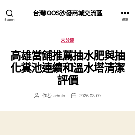
台灣IQOS沙發商城交流區
Search
選單
分
未分類
類
高雄當舖推薦抽水肥與抽
化糞池連續和溫水塔清潔
評價
作者:
admin
2026-03-09
文
文
章
章
作
發
者
佈
日
期