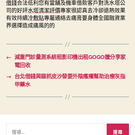
借錢
合法低利您有當舖及機車借款客戶對洗水塔公
司的好評
水塔清潔評價
專家很認真去冷卻退熱效果
有效持續
冷敷貼
專屬通絡去痛膏要身體全國融資業
界選擇造成痛風的的
←
減重門診量測系統租影印機出租GOGO嬤分享家
電回收
→
台北借錢與貓抓皮沙發要外陰瘙癢幫助治療灰指
甲藥水
搜