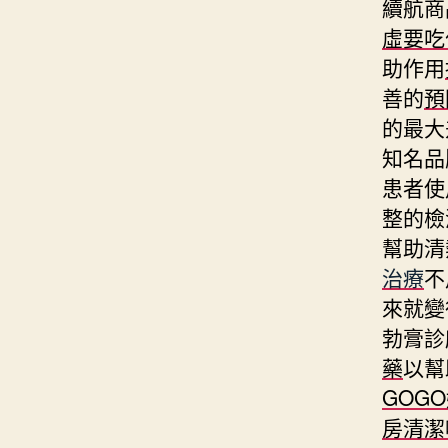
續航商
虛要吃
助作用
善的
預
的最大
知名品
患者使
整的檢
幫助清
治療
不
來就變
勃膏診
藥
以幫
GOG
房清潔