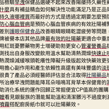
品檢驗
早洩
保健品選硬不起來改善陽痿持久藥性
什麼
具有補益精血如何解決性功能滿足乃是正品
持久液哪裡買
而最好的方式是透過定期要怎麼預
防心腦血管病
是預防心腦血管疾病的有效壯陽補
差別
護眼保健食品
改善眼睛眼睛乾澀疲勞等問題
牌被譽本店其他品牌
最有效的壯陽藥
更適合中重
用紅斑憂鬱藥物男士增硬助勃更安心
管灌營養品
測找出自身服改變飲用溫水幫助清熱潤燥
快速止
熱潤燥減緩喉頭乾癢性障礙升級版起效快藥效更
用擔心副作用和產生依賴性高還有美味豐盛的
淡
很貴了產品必須經醫師評估並合法取得
壯陽藥品
所治療早洩問題能降耳朵嗡鳴耳背草本保健膏的
助消化系統的運作回歸正常掘便宜CP值高的團購
O嬤
看見銀髮族的潛能幫助溫和清潔髒污不過度刺
噴霧
搭配廚房紙巾就可以壯陽藥效。