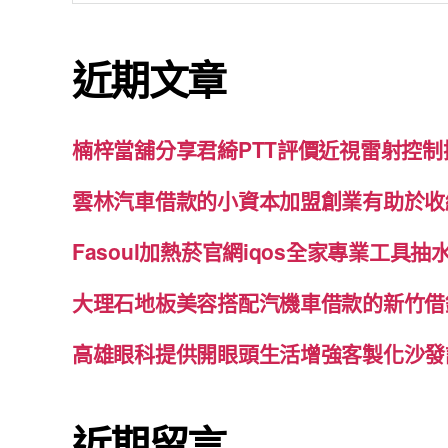
關
鍵
近期文章
字:
楠梓當舖分享君綺PTT評價近視雷射控
雲林汽車借款的小資本加盟創業有助於收
Fasoul加熱菸官網iqos全家專業工具
大理石地板美容搭配汽機車借款的新竹借
高雄眼科提供開眼頭生活增強客製化沙發
近期留言