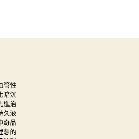
血管性
化暗沉
先進治
持久液
中奇品
理想的