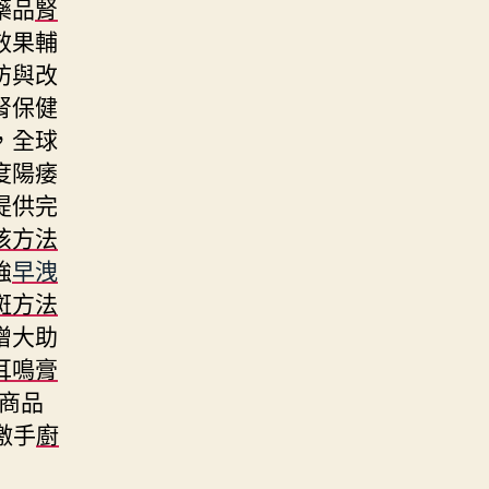
藥品
腎
效果輔
防與改
腎保健
，全球
度陽痿
提供完
咳方法
強
早洩
斑方法
增大助
耳鳴膏
商品
激手
廚