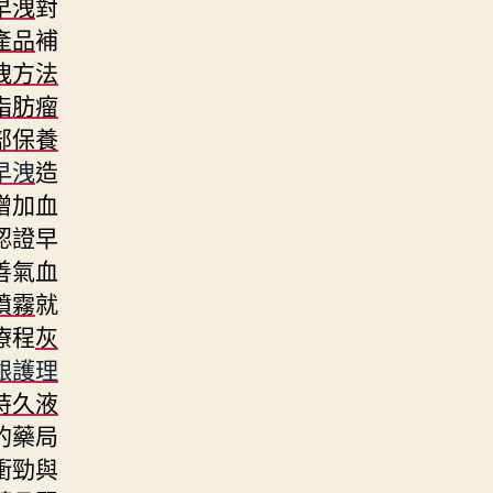
早洩
對
產品
補
洩方法
脂肪瘤
部保養
早洩
造
增加血
認證早
善氣血
噴霧
就
療程
灰
齦護理
持久液
的藥局
衝勁與