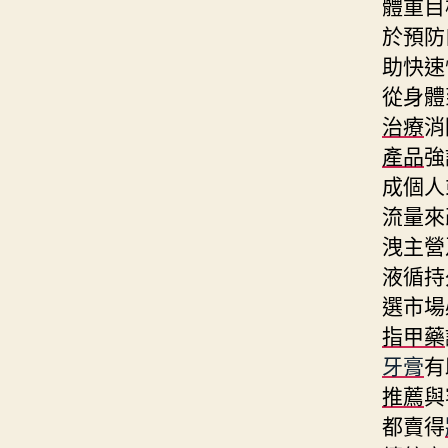
體重目
於預防
助快速
從身體
治療
消
產品
強
成個人
流量來
洩主營
液循持
選市場
指甲藥
牙膏
有
推薦
與
都賣得