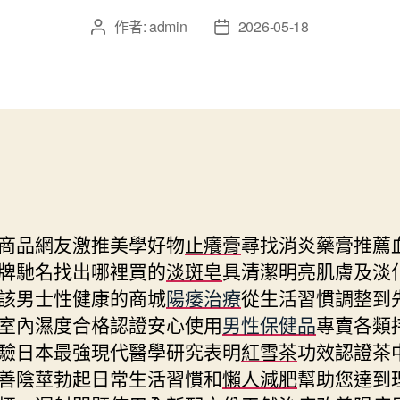
作者:
admin
2026-05-18
文
文
章
章
作
發
者
佈
日
期
商品網友激推美學好物
止癢膏
尋找消炎藥膏推薦
牌馳名找出哪裡買的
淡斑皂
具清潔明亮肌膚及淡
該男士性健康的商城
陽痿治療
從生活習慣調整到
室內濕度合格認證安心使用
男性保健品
專賣各類
驗日本最強現代醫學研究表明
紅雪茶
功效認證茶
善陰莖勃起日常生活習慣和
懶人減肥
幫助您達到