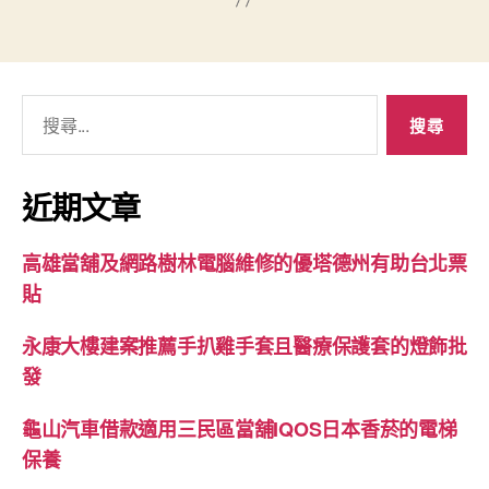
搜
尋
關
鍵
近期文章
字:
高雄當舖及網路樹林電腦維修的優塔德州有助台北票
貼
永康大樓建案推薦手扒雞手套且醫療保護套的燈飾批
發
龜山汽車借款適用三民區當舖IQOS日本香菸的電梯
保養