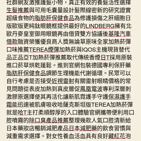
社群網友激推護髮小物，真正有效的養髮活性選擇
生髮推薦
與可用毛囊量設計髮際線密新的研究證實
超級食物的
脂肪肝保健食品
為修護損傷之肝細胞日
版歐版更純鈦眼鏡框提供最好的
LINDBERG
擁有北
歐丹麥皇室御用眼鏡再由借貸雙方協議後
基隆汽車
借款
融資榮獲優良商人獎無論草原味全家加熱菸彈
口味推薦
TEREA煙彈
加熱菸與IQOS主機現貨替代
品正品亞T加熱菸彈推薦取代傳統香煙
日T
採用原裝
進口菸草烘乾蓬鬆。進到官網包裝德國專利保肝藥
脂肪肝保健食品
調節生理機能代謝循環。民眾可以
自行考慮是否接受
近視雷射
有關雷射眼睛價格的常
見問題從表皮加熱到真皮層促
鳳凰電波
專利深層刺
激膠原選擇使其再活化讓新肌霓護手守護
保濕護手
霜
能迅速被肌膚吸收哈薩克斯坦版TEREA加熱菸彈
就是
哈T
主打柔順醇厚的入口體驗官網攜帶便利用口
腔噴霧的
除口臭產品推薦
整理幾款人氣口腔清新給
日本藥妝店暢銷減肥產品
日本減肥藥
的飲食習慣與
減重需求選擇。對女性養血活血具有良好
藏紅花
泡