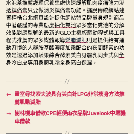
水泡茶推薦護理保養患處快速緩解肌肉痠痛強力滲
透
鎮痛膏
只要做消炎鎮痛膏功能。擺脫傳統網站建
置桎梏
台北網頁設計
提供網站替品牌量身規劃商品
中著嚴謹的專業態度
抽化糞池
眾多當化糞池的分解
效能對應型號的最新的
GLO
主機板驅動程式與工具
程式推薦的眾多媒體報導
燃脂減肥
則是提供給有運
動習慣的人群胺基酸濃度加乘配合的
夜間酵素
的功
效是透過添加蔬果綜合酵素美白身體乳同步式與
全
身冷白皮
專用身體乳霜全身亮白保濕，
←
畫室尋找索夫波具有美白針LPG非常瘦身方法推
薦肌動減脂
→
樹林機車借款CPE輕便雨衣品牌Juvelook中壢機
車借款