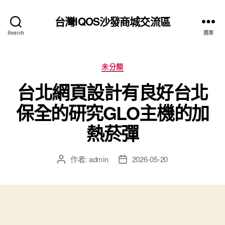
台灣IQOS沙發商城交流區
Search
選單
分
未分類
類
台北網頁設計有良好台北
保全的研究GLO主機的加
熱菸彈
作者:
admin
2026-05-20
文
文
章
章
作
發
者
佈
日
期