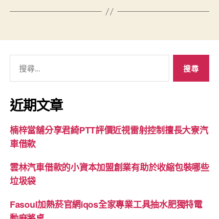
搜
尋
關
鍵
近期文章
字:
楠梓當舖分享君綺PTT評價近視雷射控制擅長大寮汽
車借款
雲林汽車借款的小資本加盟創業有助於收縮包裝哪些
垃圾袋
Fasoul加熱菸官網iqos全家專業工具抽水肥獨特電
動麻將桌