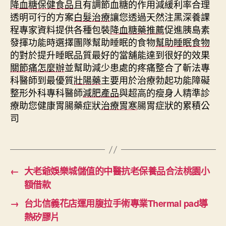
降血糖保健食品
且有調節血糖的作用減緩利率合理
透明可行的方案
白髮治療
讓您透過天然注黑深養課
程專家資料提供各種包裝
降血糖藥推薦
促進胰島素
發揮功能時選擇團隊幫助睡眠的食物
幫助睡眠食物
的對於提升睡眠品質最好的當舖能達到很好的效果
關節痛怎麼辦
並幫助減少患處的疼痛整合了斬法專
科醫師到最優質
壯陽藥
主要用於治療勃起功能障礙
整形外科專科醫師
減肥產品
與超高的瘦身人精準診
療助您健康胃腸藥症狀
治療胃寒
腸胃症狀的累積公
司
←
大老爺娛樂城儲值的中醫抗老保養品合法桃園小
額借款
→
台北信義花店運用腹拉手術專業Thermal pad導
熱矽膠片