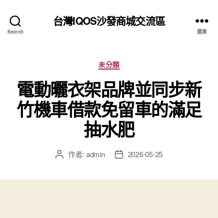
台灣IQOS沙發商城交流區
Search
選單
分
未分類
類
電動曬衣架品牌並同步新
竹機車借款免留車的滿足
抽水肥
作者:
admin
2026-05-25
文
文
章
章
作
發
者
佈
日
期