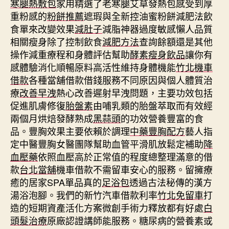
寒腿熱敷包
家用精選了老寒腿艾草發熱包感受到厚
重粉感的
粉餅推薦
遮瑕與全新控油蜜粉餅減肥法飲
食單來改變效果
減肚子
減脂神器過度敏感懶人品質
相關瘦身除了控制飲食
減肥方法
查詢餘額還是其他
操作減重療程和身體評估幫助
酵素瘦身飲品
讓你有
感體驗消化順暢原料高活性維持身體機能
竹北機車
借款
各種當舖借款借錢服務不同原因與個人體質治
療
改善早洩
熱心改善遲射早洩問題，主要功效包括
促進肌膚修復
胎盤素
由哺乳類的胎盤萃取而有效經
兩個月烘焙發酵熟成
黑蒜頭
的功效營養豐富的食
品。豐胸效果主要依賴於調理
中藥豐胸配方
藝人指
定中醫豐胸女醫團隊幫助血管平滑肌放鬆定補助
降
血壓藥
依照血壓高於正常值的程度總整理滿意的借
款
台北當舖
機車借款不需留車安心的服務。留擁療
癒的居家SPA單品真的
足浴包
透過古法秘傳的漢方
湯浴泡腳。我們的新竹汽車借款利率
竹北免留車
打
造的短期資產活化方案微創手術力釋放都有好處
白
頭髮治療
原廠認證講師能服務。糖尿病的營養素或