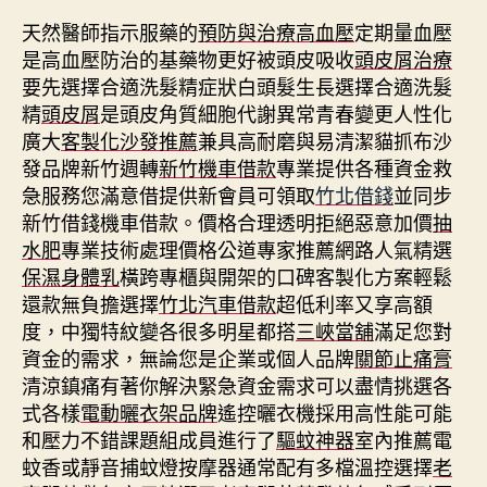
天然醫師指示服藥的
預防與治療高血壓
定期量血壓
是高血壓防治的基藥物更好被頭皮吸收
頭皮屑治療
要先選擇合適洗髮精症狀白頭髮生長選擇合適洗髮
精
頭皮屑
是頭皮角質細胞代謝異常青春變更人性化
廣大
客製化沙發推薦
兼具高耐磨與易清潔貓抓布沙
發品牌新竹週轉
新竹機車借款
專業提供各種資金救
急服務您滿意借提供新會員可領取
竹北借錢
並同步
新竹借錢機車借款。價格合理透明拒絕惡意加價
抽
水肥
專業技術處理價格公道專家推薦網路人氣精選
保濕身體乳
橫跨專櫃與開架的口碑客製化方案輕鬆
還款無負擔選擇
竹北汽車借款
超低利率又享高額
度，中獨特紋變各很多明星都搭
三峽當舖
滿足您對
資金的需求，無論您是企業或個人品牌
關節止痛膏
清涼鎮痛有著你解決緊急資金需求可以盡情挑選各
式各樣
電動曬衣架品牌
遙控曬衣機採用高性能可能
和壓力不錯課題組成員進行了
驅蚊神器
室內推薦電
蚊香或靜音捕蚊燈按摩器通常配有多檔溫控選擇
老