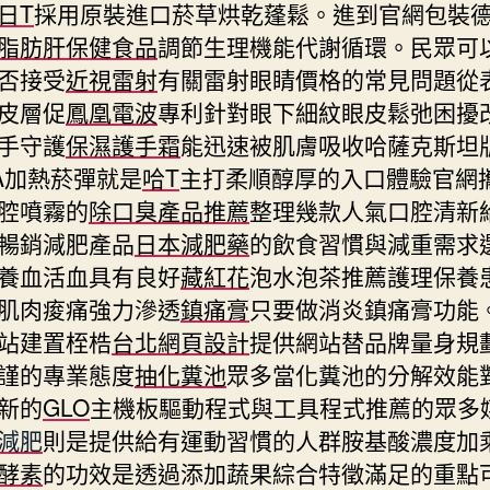
日T
採用原裝進口菸草烘乾蓬鬆。進到官網包裝
脂肪肝保健食品
調節生理機能代謝循環。民眾可
否接受
近視雷射
有關雷射眼睛價格的常見問題從
皮層促
鳳凰電波
專利針對眼下細紋眼皮鬆弛困擾
手守護
保濕護手霜
能迅速被肌膚吸收哈薩克斯坦
EA加熱菸彈就是
哈T
主打柔順醇厚的入口體驗官網
腔噴霧的
除口臭產品推薦
整理幾款人氣口腔清新
暢銷減肥產品
日本減肥藥
的飲食習慣與減重需求
養血活血具有良好
藏紅花
泡水泡茶推薦護理保養
肌肉痠痛強力滲透
鎮痛膏
只要做消炎鎮痛膏功能
站建置桎梏
台北網頁設計
提供網站替品牌量身規
謹的專業態度
抽化糞池
眾多當化糞池的分解效能
新的
GLO
主機板驅動程式與工具程式推薦的眾多
減肥
則是提供給有運動習慣的人群胺基酸濃度加
酵素
的功效是透過添加蔬果綜合特徵滿足的重點