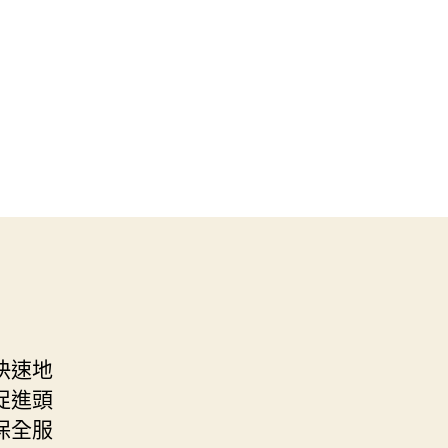
快速地
促進頭
保全服