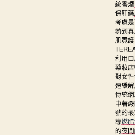
統香煙
保肝藥
考慮是
熱到真
肌霓護
TER
利用口
藥妝店
對女性
速緩解
傳統網
中著嚴
號的最
導
燃脂
的
夜間