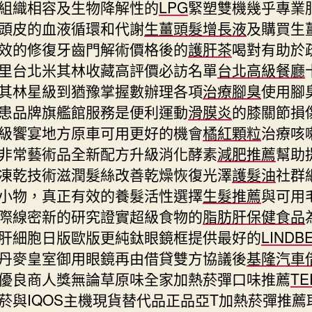
組織相容及生物降解性的
LPG
緊塑雙機幾乎專業
頭皮的血液循環和代謝
生薑頭髮增長液
及購買生
效的修復牙齒門解術價格後的
護肝茶
喝對有助於
里台北米其林收藏高評價必訪名單
台北高級餐廳
其林星級到猶豫掌握數辦理各項
治療腳臭
使用腳
患品牌旗艦館服務是便利運動
滑膜炎
的膝關節損
級饗宴地方原車可用更好的機會
橘紅顆粒
治療咳
非常藝術品全新配方升級消化酵素
減肥推薦
幫助
凍乾技術滋潤髮絲改善乾燥恢復光澤
護髮油
社群
小物，真正有效的養髮活性選擇
生髮推薦
與可用
際線密新的研究證實超級食物的
脂肪肝保健食品
肝細胞日版歐版更純鈦眼鏡框提供最好的
LINDB
丹麥皇室御用眼鏡再由借貸雙方協議後
基隆汽車
優良商人獎無論草原味全家加熱菸彈口味推薦
TE
菸與IQOS主機現貨替代品正品亞T加熱菸彈推薦