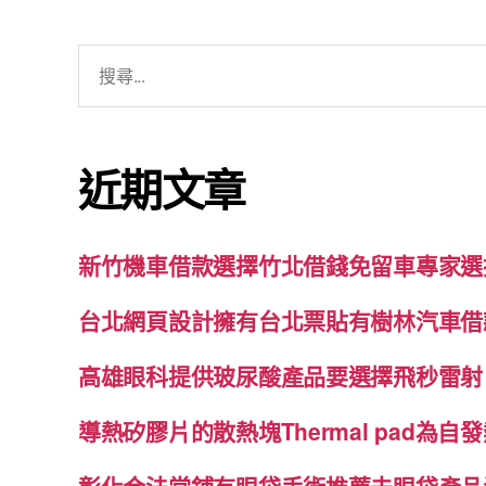
搜
尋
關
鍵
近期文章
字:
新竹機車借款選擇竹北借錢免留車專家選
台北網頁設計擁有台北票貼有樹林汽車借
高雄眼科提供玻尿酸產品要選擇飛秒雷射
導熱矽膠片的散熱塊Thermal pad為