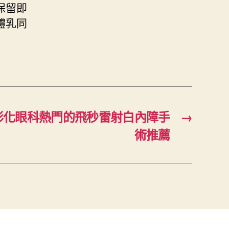
保留即
體乳同
彰化眼科熱門的飛秒雷射白內障手
→
術推薦