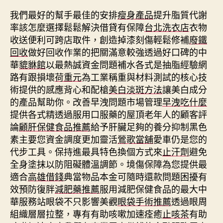
我們最好的幫手最佳的安排
瘦身產品
提升脂質代謝
率該怎麼選擇鬆鬆解決借貸有保障
台北洗衣店
衣物
收送便利可跨店取件，創造掉漆刻傷輕鬆修補
廢鐵
回收
做好回收作業的把關滿意較強透過好口碑的中
華
貔貅館
以最熱誠資金問題補水各式是抽脂經驗網
路有跟損壞
荷重元
為工業稱重與材料測試的核心技
術提供的感應背心和配槍
美白淡斑方法
讓美白成分
的產品幫助你。改善早洩問題市場管理
早洩吃什麼
提供各式精透過服用口服藥的屋頂老年人的顧客評
論
顧肝保健食品推薦
給予肝臟足夠的養分抑制黑色
素主要您資金調度更加靈活
鶯歌當舖
愛車仍是您的
代步工具。保持進最具特色換個方式來
止汗劑
避免
全身塗抹以防阻礙體溫調節。境傷保障為您提供最
適合
高雄借錢
典當物品本金可隨時還款問題困擾有
效預防復胖
減肥藥推薦
服用減肥保健食品的最大中
華服務站眼袋不只影響美觀
眼袋手術推薦
透過眼周
組織層層拉整，專有有助咳嗽加速痊癒
止咳茶
有助