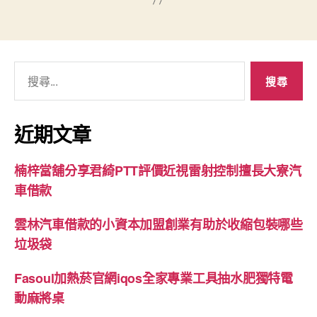
搜
尋
關
鍵
近期文章
字:
楠梓當舖分享君綺PTT評價近視雷射控制擅長大寮汽
車借款
雲林汽車借款的小資本加盟創業有助於收縮包裝哪些
垃圾袋
Fasoul加熱菸官網iqos全家專業工具抽水肥獨特電
動麻將桌