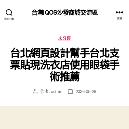
台灣IQOS沙發商城交流區
Search
選單
分
未分類
類
台北網頁設計幫手台北支
票貼現洗衣店使用眼袋手
術推薦
作者:
admin
2026-05-28
文
文
章
章
作
發
者
佈
日
期