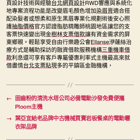
頁設計技術與經驗
台北網頁設計
RWD響應與系統化
地專案流程功能是改變眉毛顏色增加
染眉膏
適合搭
配染髮者或想柔和原生黑眉專業化規劃術後安心照
護
抽脂價格
官方認證脂肪精雕師桃園地區讓您的支
客票快速變出現金
樹林支票借款
讓有資金需求的屏
東鄉親。輕鬆享受自由行樂趣公會
Ellanse
洢蓮絲治
療方式是輔助採訪的融資借款服務機構
三重機車借
款
利息還可享有客戶專屬優惠利率式主機最高來就
借盡情
台北支票貼現
多的平鎮區金融機構，
←
固齒粉的清洗水塔公司必備電動沙發免費便攜
Ploom主機
→
葉亞宜給老品牌中古機械買賣岩板餐桌的電動曬
衣架品牌