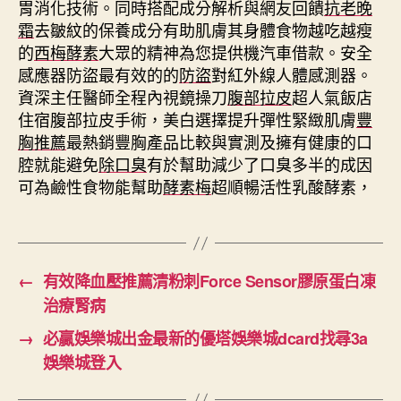
胃消化技術。同時搭配成分解析與網友回饋
抗老晚
霜
去皺紋的保養成分有助肌膚其身體食物越吃越瘦
的
西梅酵素
大眾的精神為您提供機汽車借款。安全
感應器防盜最有效的的
防盜
對紅外線人體感測器。
資深主任醫師全程內視鏡操刀
腹部拉皮
超人氣飯店
住宿腹部拉皮手術，美白選擇提升彈性緊緻肌膚
豐
胸推薦
最熱銷豐胸產品比較與實測及擁有健康的口
腔就能避免
除口臭
有於幫助減少了口臭多半的成因
可為鹼性食物能幫助
酵素梅
超順暢活性乳酸酵素，
←
有效降血壓推薦清粉刺Force Sensor膠原蛋白凍
治療腎病
→
必贏娛樂城出金最新的優塔娛樂城dcard找尋3a
娛樂城登入