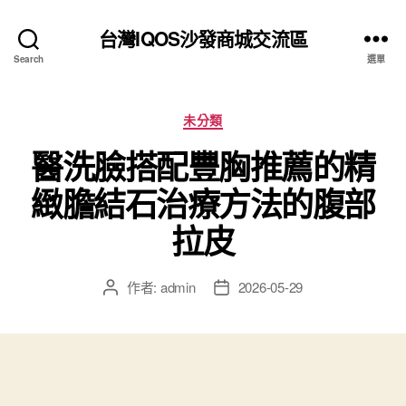
台灣IQOS沙發商城交流區
Search
選單
分
未分類
類
醫洗臉搭配豐胸推薦的精
緻膽結石治療方法的腹部
拉皮
作者:
admin
2026-05-29
文
文
章
章
作
發
者
佈
日
期