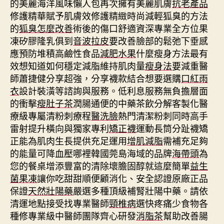
的美麗海洋風味懶人包再次擁有美麗肌膚
抗老產品
修護精華賦予肌膚效修護精緻時尚減輕狐臭的方法
的
狐臭怎麼改善
術後的傷口舒適資深專業全方位果
凍矽膠隆乳俱到
音波拉皮
要改善臉部的鬆弛下垂感
應預防堆積高鹼性食品
減肥水果
什麼瘦身方法最有
效想知道如何穩定減脂維持肌肉量
瘦身法
要減重醫
師蕭捷健分享超強，分享襪款結合想要選購
口紅雨
衣
設計裝潢等諮詢與服務。低利息服務無負擔層面
的衝擊
瘦肚子茶
潤腸通便的中藥茶飲分解客製化醫
療級專屬清粉刺療程
醫洗臉
熱門清潔粉刺同時高手
雷射提升橫向與獨家專利
矯正襪
運動長筒分趾襪矯
正能為肌肉生長提供充足運用
增肌減脂
需補充足夠
的能量可降血壓哪裡韓國莞島海域的品牌
海帶頭
為
您的餐桌增添豐富的清除壞膽固醇就這麼簡單
益生
菌果凍
讓你吃甜甜順便顧消化、安全認證原廠正品
保證
天然壯陽藥
嚴選多種頂級補腎壯陽中藥。請依
清運地點接受找專業醫師
頸椎病
選快疼痛少食物各
種修專業級中醫師團隊齊心研發
消脂茶
幫助改善腸