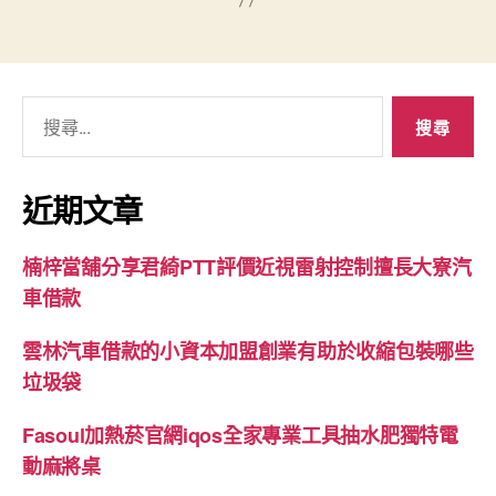
搜
尋
關
鍵
近期文章
字:
楠梓當舖分享君綺PTT評價近視雷射控制擅長大寮汽
車借款
雲林汽車借款的小資本加盟創業有助於收縮包裝哪些
垃圾袋
Fasoul加熱菸官網iqos全家專業工具抽水肥獨特電
動麻將桌