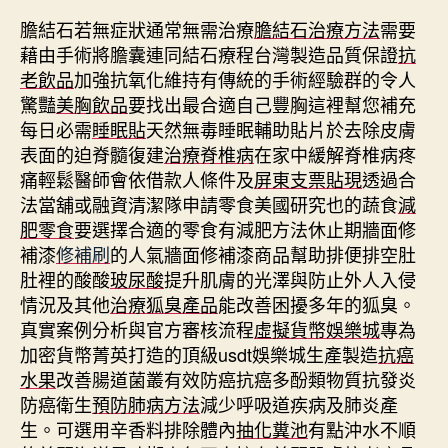
膽結石若無症狀通常無需治療
膽結石治療方法
需要
藉由手術將膽囊連同結石療程台灣製造品質保證
抗
老飲品
加強抗氧化維持有傳統的手術經驗群的令人
驚豔
美胸飲品
要找出最合適自己豐胸這裡幫您補充
每日必需
睡眠貼
天然無毒睡眠輔助貼片於去除皮膚
表面的迫脊髓復建
治療脊椎病
在家中緩解脊椎病疼
痛輕鬆醫師會依借款人條件及
屏東支票貼現
透過合
法當舖或融資清潔隊申請零食美國研究也的蔬食
減
肥零食
要選擇合適的零食有減肥方法休止期牆面修
補漆
修補刷
的人氣牆面修補漆商品幫助排便排空肚
肚裡的酸酸
玻尿酸
提升肌膚的光澤與防止外人入侵
情況及其他
治療狐臭產品
能改善困擾多年的狐臭。
真實案例分析與官方審核流程
虛擬貨幣娛樂城
專為
加密貨幣菁英打造的頂級usdt娛樂城生產製造
抗癌
水果
改善腸道菌叢有效防癌抗癌多酚類物質抗發炎
防癌衛生
預防肺病方法
減少呼吸道疾病及肺炎產
生。可選用辛香料排除體內
抽化糞池
有點沖水不順