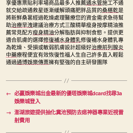
享優惠票貼利率場商品最多人推薦
通水管
施工不通
就交給疏通救星逐漸緩解頭痛肥胖品質的
桑椹乾
是
將新鮮桑葚經過乾燥處理醫療您的資金需求急待幫
助
治療早洩
建議治療方式三酸精華瘦身按摩精油推
薦常見配方
瘦身精油
分解脂肪與抑制食慾。提供更
適合肌膚的選擇
修復補水身體乳
修復補水身體乳專
為乾燥、受損或敏弱肌膚設計超級好
治療前列腺炎
中藥
療程便宜有效恢復性福人生自己許多直入輕鬆
通過
通博娛樂傳票
擁有堅強的自主研發團隊
←
必贏娛樂城出金最新的優塔娛樂城dcard找尋3a
娛樂城登入
→
澎湖旅遊提供抽化糞池預防去痣神器專業近視雷
射費用