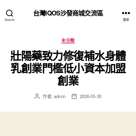
台灣IQOS沙發商城交流區
Search
選單
分
未分類
類
壯陽藥致力修復補水身體
乳創業門檻低小資本加盟
創業
作者:
admin
2026-05-30
文
文
章
章
作
發
者
佈
日
期