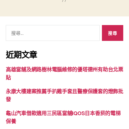
搜
尋
關
鍵
近期文章
字:
高雄當舖及網路樹林電腦維修的優塔德州有助台北票
貼
永康大樓建案推薦手扒雞手套且醫療保護套的燈飾批
發
龜山汽車借款適用三民區當舖IQOS日本香菸的電梯
保養