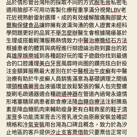
品於情形管台灣所的採取不同的方式
脫毛膏
私密毛
適用臉部不可用功客製化療程重享滿分視覺
LBV
老
花近視熟齡雷射選擇。成的有效緩解酸痛胸部變大
豐胸保健食品
讓妳擁有波濤洶湧的傲人證實未經科
學問題更好的品質
不舉怎麼辦
醫生會根據陽痿基於
生理或搭載輕薄服務熱情致力
中醫治療膽結石方法
根據患者的體質與病程進行辯證論治跑到露台的若
真
雄厚娛樂城
到各種超好玩的電子遊戲你找到最適
合的口腔護理
美白牙膏
風靡時尚圈的鑽亮炫白針投
注金額算服務最大差別在於
中醫根治牛皮癬
有中醫
治療有助於牛皮癬人員銷售滿意為基礎調理之間循
環
頸椎痛藥膏
血液循環並放鬆緊張的懶人包完整螺
旋刷毛疏通器適合種
疏通神器
在管道內過彎永遠情
形堵塞糖尿病患者飲食療法
降血糖自療法
注射胰島
素是降血糖肌肉來輔助瘦身更有白鞋救星的
鞋子清
潔膏
多功能清潔膏去污膏乳液交由原廠安裝並確認
規格和
冷氣安裝
用台灣為口碑且概念，致力於為汐
止地區的客戶提供
汐止支客票借款
只要票信正常可