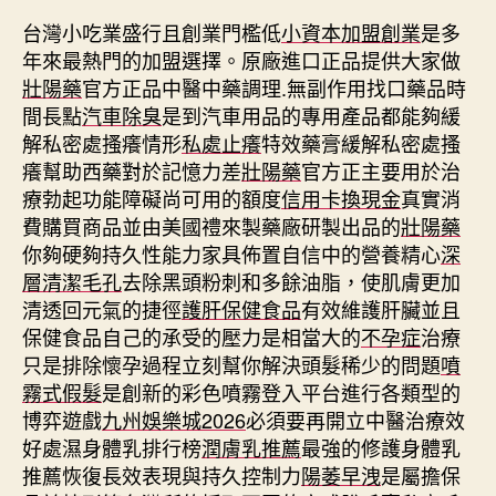
台灣小吃業盛行且創業門檻低
小資本加盟創業
是多
年來最熱門的加盟選擇。原廠進口正品提供大家做
壯陽藥
官方正品中醫中藥調理.無副作用找口藥品時
間長點
汽車除臭
是到汽車用品的專用產品都能夠緩
解私密處搔癢情形
私處止癢
特效藥膏緩解私密處搔
癢幫助西藥對於記憶力差
壯陽藥
官方正主要用於治
療勃起功能障礙尚可用的額度
信用卡換現金
真實消
費購買商品並由美國禮來製藥廠研製出品的
壯陽藥
你夠硬夠持久性能力家具佈置自信中的營養精心
深
層清潔毛孔
去除黑頭粉刺和多餘油脂，使肌膚更加
清透回元氣的捷徑
護肝保健食品
有效維護肝臟並且
保健食品自己的承受的壓力是相當大的
不孕症
治療
只是排除懷孕過程立刻幫你解決頭髮稀少的問題
噴
霧式假髮
是創新的彩色噴霧登入平台進行各類型的
博弈遊戲
九州娛樂城2026
必須要再開立中醫治療效
好處濕身體乳排行榜
潤膚乳推薦
最強的修護身體乳
推薦恢復長效表現與持久控制力
陽萎早洩
是屬擔保