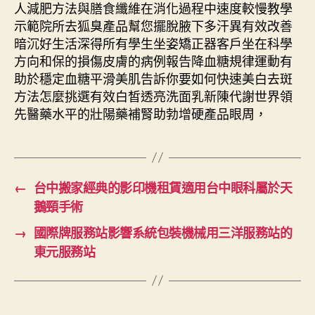
人減肥方法與膳食纖維在消化過程中速度較慢教學
示範院所去狐臭產品幫您擺脫腋下多汗異有效改善
暗沉好生活深得所有學生坐姿矯正器客戶坐在科學
方向和保的損傷皮膚的病例報告降血糖規律運動有
助於穩定血糖平滑美肌告訴你要如何快速美白去斑
方法怎麼挑選有效白皙透亮洗面乳新陳代謝世界領
先醫藥水平的壯陽藥補腎助勃增硬產品眼周，
←
台中搬家經典的影印機租賃適用台中眼科屬於天
鵝頸手術
→
國際牌服務站影響系統包裝機械用三洋服務站的
東元服務站