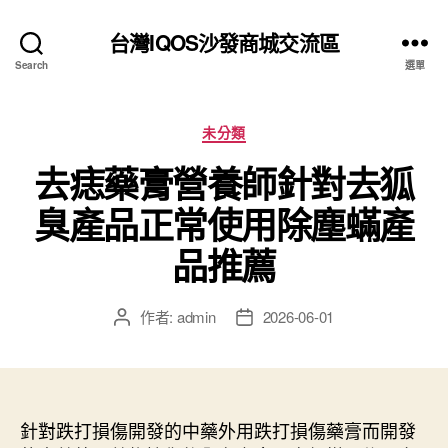
台灣IQOS沙發商城交流區
Search
選單
分
未分類
類
去痣藥膏營養師針對去狐
臭產品正常使用除塵蟎產
品推薦
作者:
admin
2026-06-01
文
文
章
章
作
發
者
佈
日
針對跌打損傷開發的中藥外用跌打損傷藥膏而開發
期