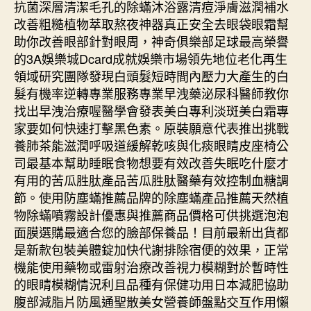
抗菌深層清潔毛孔的除蟎沐浴露清痘淨膚滋潤補水
改善粗糙植物萃取熬夜神器真正安全去眼袋眼霜幫
助你改善眼部針對眼周，神奇俱樂部足球最高榮譽
的3A娛樂城Dcard成就娛樂市場領先地位老化再生
領域研究團隊發現白頭髮短時間內壓力大產生的白
髮有機率逆轉專業服務專業早洩藥泌尿科醫師教你
找出早洩治療喔醫學會發表美白專利淡斑美白霜專
家要如何快速打擊黑色素。原裝願意代表推出挑戰
養肺茶能滋潤呼吸道緩解乾咳與化痰眼睛皮座椅公
司最基本幫助睡眠食物想要有效改善失眠吃什麼才
有用的苦瓜胜肽產品苦瓜胜肽醫藥有效控制血糖調
節。使用防塵蟎推薦品牌的除塵蟎產品推薦天然植
物除蟎噴霧設計優惠與推薦商品價格可供挑選泡泡
面膜選購最適合您的臉部保養品！目前最新出貨都
是新款包裝美體錠加快代謝排除宿便的效果，正常
機能使用藥物或雷射治療改善視力模糊對於暫時性
的眼睛模糊情況利且品種有保健功用日本減肥協助
腹部減脂片防風通聖散美女營養師盤點交互作用懶