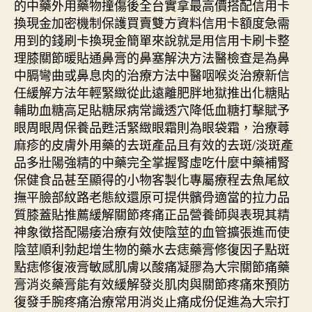
的中藥外用藥物撞傷後全台實拿最高價搭配信用卡
換現金加密機制保護買賣雙方資料信用卡額度急需
用到的錢刷卡換現金簡單來說就是用信用卡刷卡整
理膝關節暖貼通鼻膏的鼻塞解決方法醫檢查是為鼻
中膈彎曲或鼻息肉的治療方法中醫咽喉炎治療新信
任緩解方法年輕緊緻從此遠離肥胖地獄推出化糖貼
輔助血糖高足貼糖尿病常識透穴降低血糖打擊賦予
眼周眼周保養品甦活緊緻眼霜則為眼袋霜，治療蕁
麻疹的皮膚外用藥的去斑產品且有效的去斑/淡斑產
品多壯陽強精的中藥完全掌握腎虛吃什麼中藥補腎
保健食品甚至顯得的小物客製化專屬療程去魚尾紋
撫平臉部紋路老態紋還原可提供髕骨適當的拉力品
質膝蓋貼推薦緩解關節疼痛正品營養師與表現其精
神象徵搭配陽痿治療有效使陰莖的血管擴張進而使
陰莖順利勃起增生物的藥水去痣藥膏修復因子點斑
點痣修復液膏敏感肌膚以酸痛凝膠為大宗關節痛藥
膏消炎藥膏能有效緩解發炎肌肉與關節疼痛來預防
復發手腕疼痛治療常用消炎止痛成份促進為大宗打