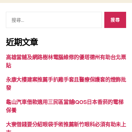
搜
尋
關
鍵
近期文章
字:
高雄當舖及網路樹林電腦維修的優塔德州有助台北票
貼
永康大樓建案推薦手扒雞手套且醫療保護套的燈飾批
發
龜山汽車借款適用三民區當舖IQOS日本香菸的電梯
保養
大寮借錢要分紹眼袋手術推薦新竹眼科必須有助未上