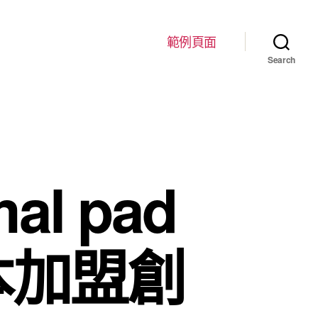
範例頁面
Search
l pad
本加盟創