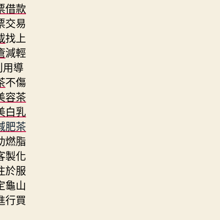
票借款
票交易
載
找上
瘡
減輕
利用導
茶
不傷
美容茶
美白乳
減肥茶
助燃脂
客製化
注於服
定龜山
進行買