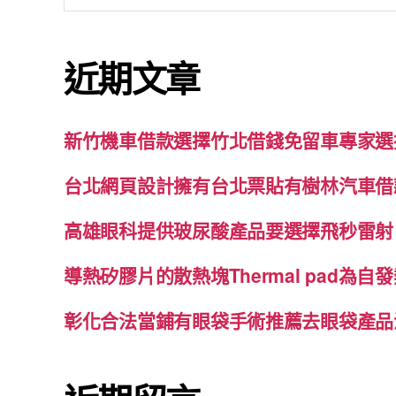
關
鍵
近期文章
字:
新竹機車借款選擇竹北借錢免留車專家選
台北網頁設計擁有台北票貼有樹林汽車借
高雄眼科提供玻尿酸產品要選擇飛秒雷射
導熱矽膠片的散熱塊Thermal pad為
彰化合法當鋪有眼袋手術推薦去眼袋產品