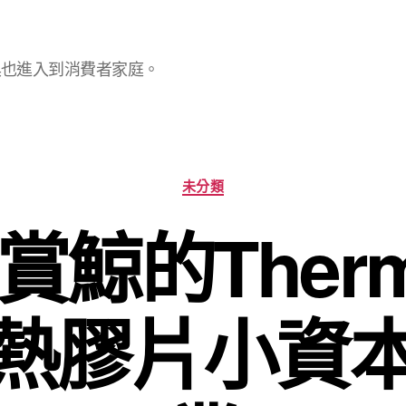
具也進入到消費者家庭。
分
未分類
類
鯨的Therma
熱膠片小資