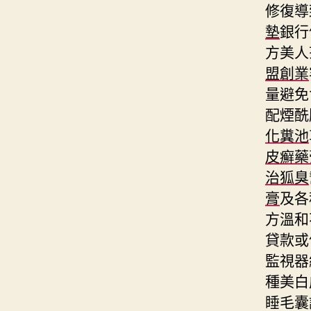
修復導
墊
銀行
方美人
盟創業
量避免
配煙酰
化糞池
皮癬藥
治狐臭
膏
及各
方溫和
貸款或
監視器
種美白
睡毛囊