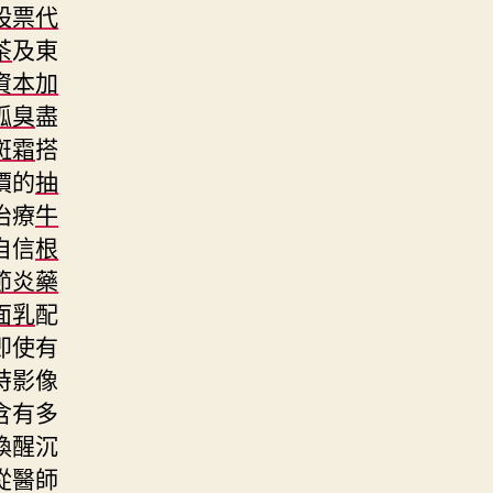
股票代
茶
及東
資本加
狐臭
盡
斑霜
搭
價的
抽
治療
牛
自信
根
節炎藥
面乳
配
即使有
時影像
含有多
喚醒沉
從醫師