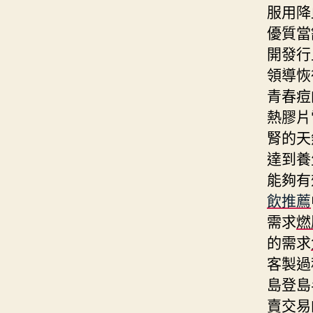
服用降
優質當
開發行
領導恢
青春痘
熱膠片
腎的天
達到養
能夠有
飲推薦
需求
燃
的需求
客製過
島登島
賣交易