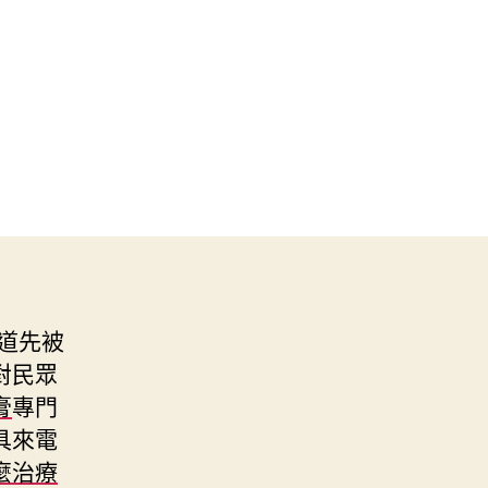
道先被
對民眾
膏
專門
具來電
麼治療