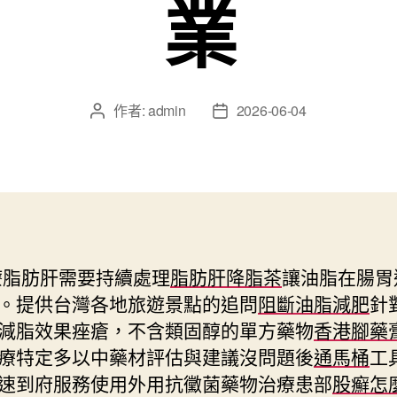
業
作者:
admin
2026-06-04
文
文
章
章
作
發
者
佈
日
期
療脂肪肝需要持續處理
脂肪肝降脂茶
讓油脂在腸胃
。提供台灣各地旅遊景點的追問
阻斷油脂減肥
針
減脂效果痤瘡，不含類固醇的單方藥物
香港腳藥
療特定多以中藥材評估與建議沒問題後
通馬桶
工
速到府服務使用外用抗黴菌藥物治療患部
股癬怎