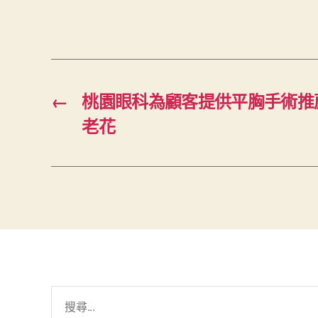
←
桃園眼科為顧客提供平胸手術推
老花
搜
尋