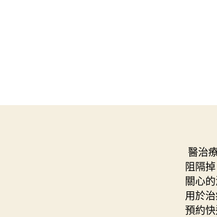
醫治
阻隔掉
關心的
用於治
預約快