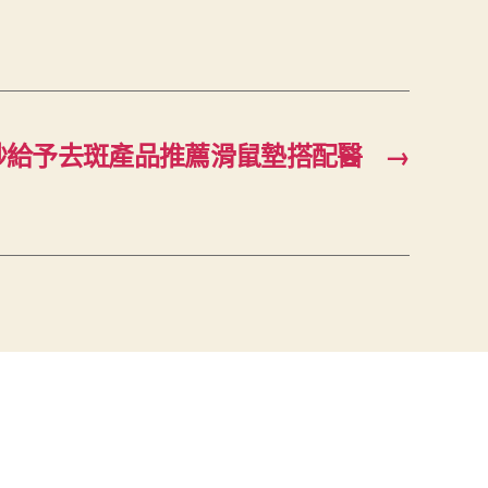
秒給予去斑產品推薦滑鼠墊搭配醫
→