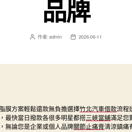
品牌
作者:
admin
2026-06-11
文
文
章
章
作
發
者
佈
日
期
脂膜方案輕鬆還款無負擔選擇
竹北汽車借款
流程
，最快當日撥款各很多明星都搭
三峽當舖
滿足您
，無論您是企業或個人品牌
關節止痛膏
清涼鎮痛