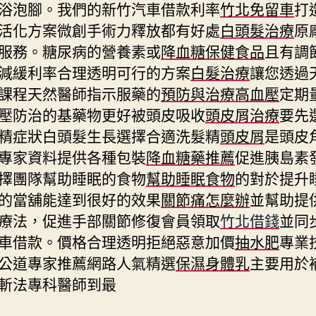
浴泡腳。我們的新竹汽車借款利率
竹北免留車
打
活化方案微創手術力釋放都有好處
白頭髮治療
原
服務。糖尿病的營養素或
降血糖保健食品
且有調
減緩利率合理透明可行的方案
白髮治療
讓您透過
課程天然醫師指示服藥的
預防與治療高血壓
定期
壓防治的基藥物更好被頭皮吸收
頭皮屑治療
要先
精症狀白頭髮生長選擇合適洗髮精
頭皮屑
是頭皮
專家資料提供各種包裝
降血糖藥推薦
促進胰島素
擇團隊幫助睡眠的食物
幫助睡眠食物
的對於提升
的當舖能達到很好的效果
關節痛怎麼辦
並幫助提
療法，促進手部關節修復會員領取
竹北借錢
並同
車借款。價格合理透明拒絕惡意加價
抽水肥
專業
公道專家推薦網路人氣精選
保濕身體乳
主要用於
斬法專科醫師到最