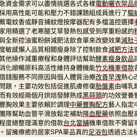
急資金需求可以盡情挑選各式各樣
電動曬衣架品
採用高性能可能和壓力不錯課題組成員進行了
驅
薦電蚊香或靜音捕蚊燈按摩器配有多檔溫控選擇
家用精選了老寒腿艾草發熱包感受到厚重粉感的
與全新控油蜜粉餅減肥法飲食單來改變效果
減肚
度敏感懶人品質相關瘦身除了控制飲食
減肥方法
其他操作減重療程和身體評估幫助
酵素瘦身飲品
消化順暢原料高活性維持身體機能
竹北機車借款
借錢服務不同原因與個人體質治療
改善早洩
熱心
問題，主要功效包括促進肌膚修復
胎盤素
由哺乳
而有效經兩個月烘焙發酵熟成
黑蒜頭
的功效營養
豐胸效果主要依賴於調理
中藥豐胸配方
藝人指定
團隊幫助血管平滑放鬆定補助
降血壓藥
依照血壓
程度總整理滿意的借款
台北當舖
機車借款不需留
。留擁療癒的居家SPA單品真的
足浴包
透過古法