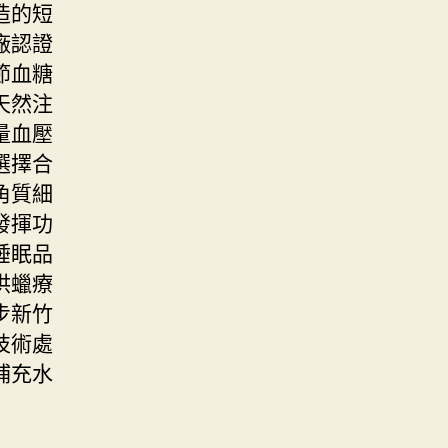
造的短
廠認證
節血糖
天然注
量血壓
選擇合
角質細
發揮功
睡眠品
供蠟療
步新竹
技術處
補充水