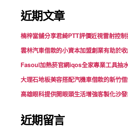
鍵
近期文章
字:
楠梓當舖分享君綺PTT評價近視雷射控
雲林汽車借款的小資本加盟創業有助於收
Fasoul加熱菸官網iqos全家專業工具
大理石地板美容搭配汽機車借款的新竹借
高雄眼科提供開眼頭生活增強客製化沙發
近期留言