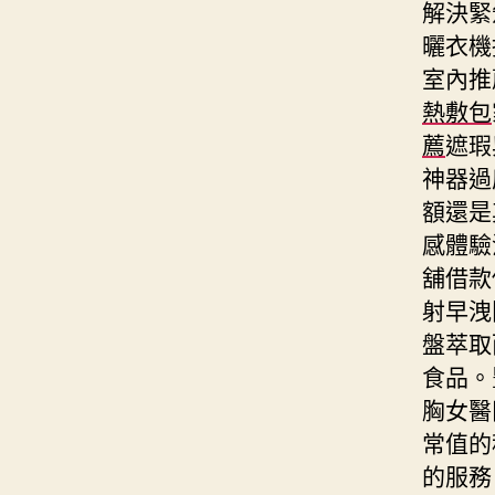
解決緊
曬衣機
室內推
熱敷包
薦
遮瑕
神器過
額還是
感體驗
舖借款
射早洩
盤萃取
食品。
胸女醫
常值的
的服務