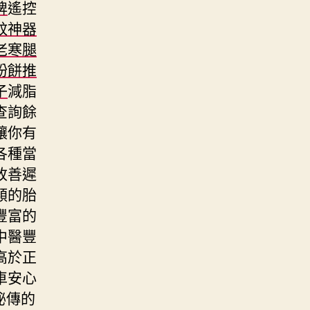
牌
遙控
蚊神器
老寒腿
粉餅推
子
減脂
查詢餘
讓你有
各種當
改善遲
類的胎
豐富的
中醫豐
高於正
車安心
秘傳的