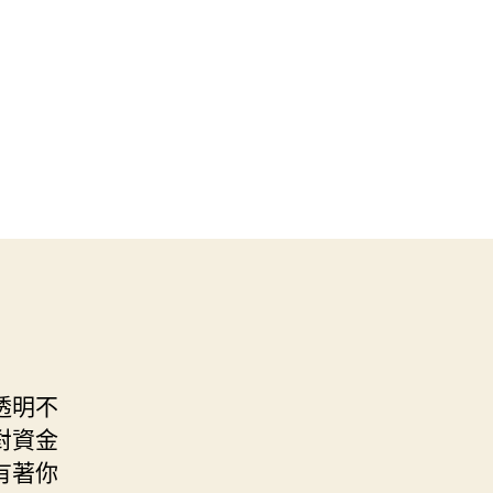
透明不
對資金
有著你