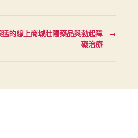
很猛的線上商城壯陽藥品與勃起障
→
礙治療