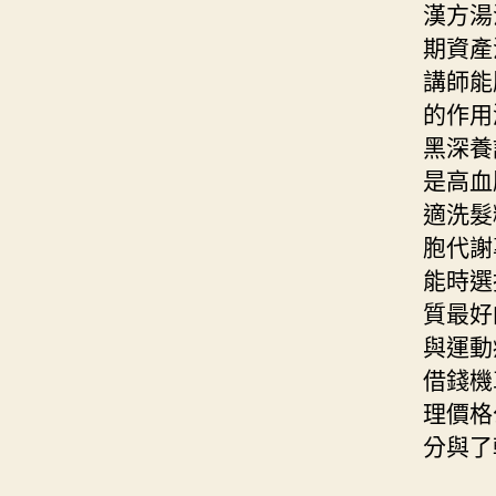
漢方湯
期資產
講師能
的作用
黑深養
是高血
適洗髮
胞代謝
能時選
質最好
與運動
借錢機
理價格
分與了